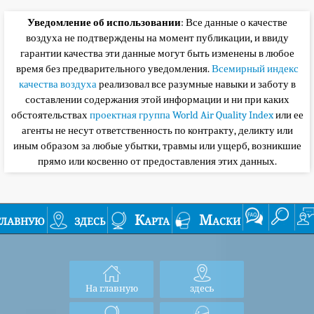
Уведомление об использовании
: Все данные о качестве
воздуха не подтверждены на момент публикации, и ввиду
гарантии качества эти данные могут быть изменены в любое
время без предварительного уведомления.
Всемирный индекс
качества воздуха
реализовал все разумные навыки и заботу в
составлении содержания этой информации и ни при каких
обстоятельствах
проектная группа World Air Quality Index
или ее
агенты не несут ответственность по контракту, деликту или
иным образом за любые убытки, травмы или ущерб, возникшие
прямо или косвенно от предоставления этих данных.
главную
здесь
Карта
Маски
На главную
здесь