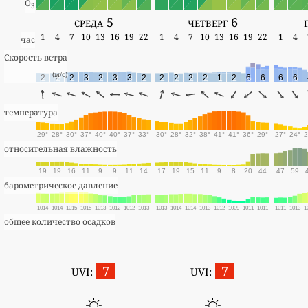
O
3
среда 5
четверг 6
1
4
7
10
13
16
19
22
1
4
7
10
13
16
19
22
1
4
час
Скорость ветра
(м/с)
2
2
2
3
2
3
3
2
2
2
2
2
1
2
6
6
6
6
температура
29°
28°
30°
37°
40°
40°
37°
33°
30°
28°
32°
38°
41°
41°
36°
29°
27°
24°
2
относительная влажность
19
19
16
11
9
9
11
14
17
19
15
11
9
8
20
44
47
59
барометрическое давление
1014
1014
1015
1015
1013
1012
1012
1013
1013
1014
1014
1013
1012
1009
1011
1011
1011
1013
1
общее количество осадков
7
7
UVI:
UVI: