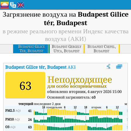
Загрязнение воздуха на
Budapest Gilice
tér, Budapest
в режиме реального времени Индекс качества
воздуха (АКИ)
Budapest Gilice
Budapest Gergely
Budapest Csepel,
Ter, Budapest
Utca, Budapest
Budapest
Budapest Gilice tér, Budapest
АКИ
:
В режиме реального времени
Неподходящее
63
для особо восприимчивых
обновлено вторник, 4 август 2026 15:00
Основной загрязнитель:
o3
текущий
последние 2 дня
ми
PM2.5
41
16
AQI
PM10
24
10
AQI
O3
63
15
AQI