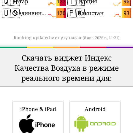
🇶🇦
🇹🇷
122
96
Катар
Турция
🇺🇸
🇵🇰
120
93
Соединенные Штаты
Пакистан
Ranking updated минуту назад
(8 авг. 2026 г., 11:21)
Скачать виджет Индекс
Качества Воздуха в режиме
реального времени для:
iPhone & iPad
Android