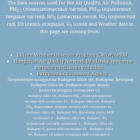
The Data sources used for the Air Quality, Air Pollution,
PM
(
тонкодисперсных частиц
), PM
(
вдыхаемых
2.5
10
твердых частиц
), NO
(
диоксида азота
), SO
(
сернистый
2
2
газ
), CO (
окись углерода
), O
(
озон
) and Weather data in
3
this page are coming from:
Citizen Weather Observer Program (CWOP/APRS)
Hungarian Air Quality Network (Maďarský systém na
meranie znečistenia vzduchu)
European Environment Agency
Загрязнение воздуха на Budapest Gilice tér, Budapest, Венгрия
Budapest Gilice tér, Budapest общий индекс
качества воздуха составляет 63.
Budapest Gilice tér, Budapest PM
(тонкодисперсных
2.5
частиц) АКИ составляет 41. - Budapest Gilice tér, Budapest
PM
(вдыхаемых твердых частиц) АКИ составляет 24. -
10
Budapest Gilice tér, Budapest NO
(диоксида азота) АКИ
2
составляет 2. - Budapest Gilice tér, Budapest SO
2
(сернистый газ) АКИ составляет 2. - Budapest Gilice tér,
Budapest O
(озон) АКИ составляет 63. - Budapest Gilice
3
tér, Budapest CO (окись углерода) АКИ составляет 0. -