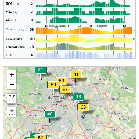
NO2
2
1
AQI
SO2
2
2
AQI
CO
0
0
AQI
Температура
38
20
давление
1014
101
влажность
18
18
ветер
4
0
+
−