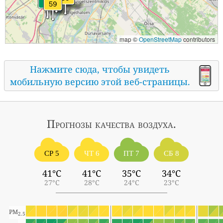
map ©
OpenStreetMap
contributors
Нажмите сюда, чтобы увидеть
мобильную версию этой веб-страницы.
Прогнозы
качества воздуха.
СР 5
ЧТ 6
ПТ 7
СБ 8
41°C
41°C
35°C
34°C
27°C
28°C
24°C
23°C
PM
2.5