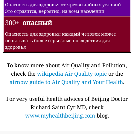
Опасность для здоровья от чрезвычайных условий.
Это отразится, вероятно, на всем населении.
300+
опасный
Опасность для здоровья: каждый человек может
испытывать более серьезные последствия для
здоровья
To know more about Air Quality and Pollution,
check the
wikipedia Air Quality topic
or the
airnow guide to Air Quality and Your Health
.
For very useful health advices of Beijing Doctor
Richard Saint Cyr MD, check
www.myhealthbeijing.com
blog.