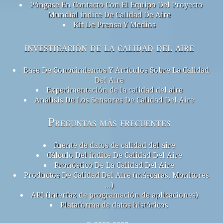
Póngase En Contacto Con El Equipo Del Proyecto
Mundial índice De Calidad De Aire
Kit De Prensa Y Medios
investigación de la calidad del aire
Base De Conocimientos Y Artículos Sobre La Calidad
Del Aire
Experimentación de la calidad del aire
Análisis De Los Sensores De Calidad Del Aire
Preguntas más frecuentes
fuente de datos de calidad del aire
Cálculo Del índice De Calidad Del Aire
Pronóstico De La Calidad Del Aire
Productos De Calidad Del Aire (máscaras, Monitores
...)
API (interfaz de programación de aplicaciones)
Plataforma de datos históricos