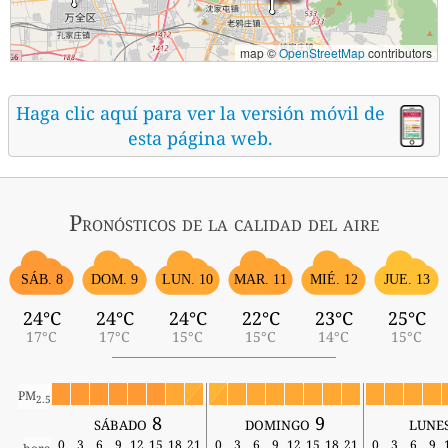
map ©
OpenStreetMap
contributors
Haga clic aquí para ver la versión móvil de
esta página web.
Pronósticos
de la calidad del aire
SÁB. 8
MIÉ. 12
DOM. 9
LUN. 10
MAR. 11
JUE. 13
24°C
24°C
24°C
22°C
23°C
25°C
17°C
17°C
15°C
15°C
14°C
15°C
PM
2.5
sábado 8
domingo 9
lune
0
3
6
9
12
15
18
21
0
3
6
9
12
15
18
21
0
3
6
9