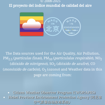
© 2008-2025
El proyecto del índice mundial de calidad del aire
The Data sources used for the Air Quality, Air Pollution,
PM
(
partículas finas
), PM
(
particulalas respirable
), NO
2.5
10
2
(
dióxido de nitrógeno
), SO
(
dióxido de azufre
), CO
2
(
monóxido de carbón
), O
(
ozono
) and Weather data in this
3
page are coming from:
Citizen Weather Observer Program (CWOP/APRS)
Hebei Province Environment Protection Agency (河北省
空气质量自动发布系统)