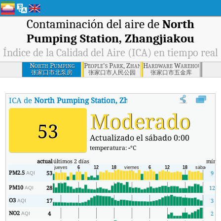
Contaminación del aire de
North
Pumping Station, Zhangjiakou
Índice de la Calidad del Aire (ICA) en tiempo real
North Pumping
People's Park, Zhangjiakou
Hardware Warehouse, Zha
Station,
张家口市北泵房
张家口市人民公园
张家口市五金库
Zhangjiakou
ICA de
North Pumping Station, Zhangjiakou
:
Índice de la Calid
Moderado
53
Actualizado el sábado 0:00
temperatura:
-
°C
actual
últimos 2 días
mín.
PM2.5
53
9
AQI
PM10
28
12
AQI
O3
17
3
AQI
NO2
4
2
AQI