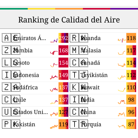
Ranking de Calidad del Aire
🇦🇪
🇷🇼
292
118
Emiratos Árabes Unidos
Ruanda
🇿🇲
🇲🇾
168
117
Zambia
Malasia
🇱🇸
🇨🇦
154
114
Lesoto
Canadá
🇮🇩
🇹🇯
149
112
Indonesia
Tayikistán
🇿🇦
🇰🇼
137
110
Sudáfrica
Kuwait
🇨🇱
🇮🇳
137
98
Chile
India
🇺🇸
🇨🇳
127
96
Estados Unidos
China
🇵🇰
🇹🇷
119
87
Pakistán
Turquía