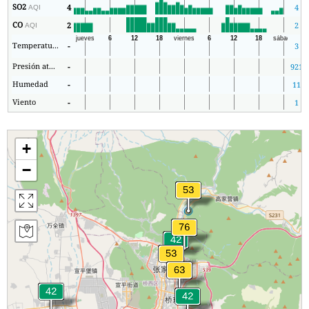
SO2
4
4
AQI
CO
2
2
AQI
Temperatura.
-
3
Presión atmosférica
-
921
Humedad
-
11
Viento
-
1
+
−