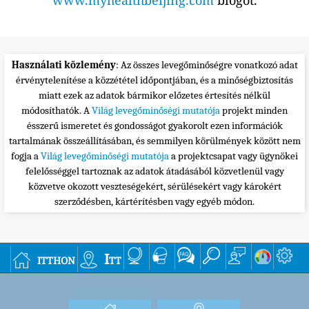
www.myhealthbeijing.com
blogot.
Használati közlemény
: Az összes levegőminőségre vonatkozó adat
érvénytelenítése a közzététel időpontjában, és a minőségbiztosítás
miatt ezek az adatok bármikor előzetes értesítés nélkül
módosíthatók. A
Világ levegőminőségi mutatója
projekt minden
ésszerű ismeretet és gondosságot gyakorolt ezen információk
tartalmának összeállításában, és semmilyen körülmények között nem
fogja a
Világ levegőminőségi mutatója
a projektcsapat vagy ügynökei
felelősséggel tartoznak az adatok átadásából közvetlenül vagy
közvetve okozott veszteségekért, sérülésekért vagy károkért
szerződésben, kártérítésben vagy egyéb módon.
itthon
Itt