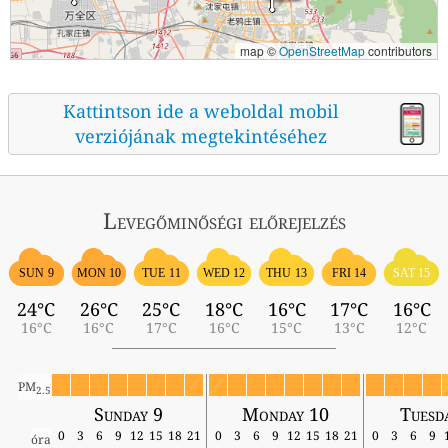
map ©
OpenStreetMap
contributors
Kattintson ide a weboldal mobil
verziójának megtekintéséhez
Levegőminőségi előrejelzés
SUN 9
MON 10
TUE 11
WED 12
THU 13
FRI 14
SAT 15
24°C
26°C
25°C
18°C
16°C
17°C
16°C
16°C
16°C
17°C
16°C
15°C
13°C
12°C
PM
2.5
Sunday 9
Monday 10
Tuesd
0
3
6
9
12
15
18
21
0
3
6
9
12
15
18
21
0
3
6
9
óra