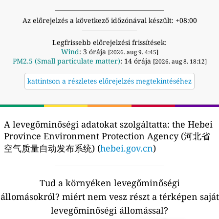
Az előrejelzés a következő időzónával készült: +08:00
Legfrissebb előrejelzési frissítések:
Wind
: 3 órája
[2026. aug 9. 4:45]
PM2.5 (Small particulate matter)
: 14 órája
[2026. aug 8. 18:12]
kattintson a részletes előrejelzés megtekintéséhez
A levegőminőségi adatokat szolgáltatta:
the Hebei
Province Environment Protection Agency (河北省
空气质量自动发布系统) (
hebei.gov.cn
)
Tud a környéken levegőminőségi
állomásokról?
miért nem vesz részt a térképen saját
levegőminőségi állomással?