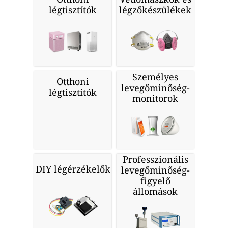
légtisztítók
légzőkészülékek
Személyes
Otthoni
levegőminőség-
légtisztítók
monitorok
Professzionális
DIY légérzékelők
levegőminőség-
figyelő
állomások