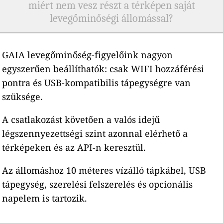
miért nem vesz részt a térképen saját
levegőminőségi állomással?
GAIA levegőminőség-figyelőink nagyon
egyszerűen beállíthatók: csak WIFI hozzáférési
pontra és USB-kompatibilis tápegységre van
szüksége.
A csatlakozást követően a valós idejű
légszennyezettségi szint azonnal elérhető a
térképeken és az API-n keresztül.
Az állomáshoz 10 méteres vízálló tápkábel, USB
tápegység, szerelési felszerelés és opcionális
napelem is tartozik.