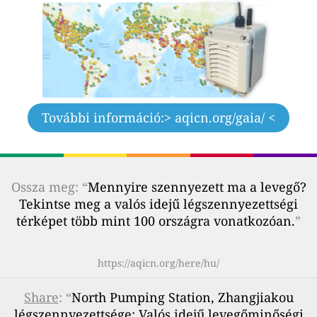
További információ:
> aqicn.org/gaia/ <
Ossza meg: “
Mennyire szennyezett ma a levegő?
Tekintse meg a valós idejű légszennyezettségi
térképet több mint 100 országra vonatkozóan.
”
https://aqicn.org/here/hu/
Share
: “
North Pumping Station, Zhangjiakou
légszennyezettsége: Valós idejű levegőminőségi