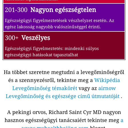
201-300
Nagyon egészségtelen
Egészségügyi figyelmeztetések vészhelyzet esetén. Az
egész lakosság nagyobb valószínűséggel érinti.
300+
Veszélyes
Egészségügyi figyelmeztetés: mindenki súlyos
egészségügyi hatásokat tapasztalhat
Ha többet szeretne megtudni a levegőminőségről
és a szennyezésről, tekintse meg a
Wikipédia
Levegőminőség témakörét
vagy az
airnow
Levegőminőség és egészsége című útmutatóját
.
A pekingi orvos, Richard Saint Cyr MD nagyon
hasznos egészségügyi tanácsaiért tekintse meg
a