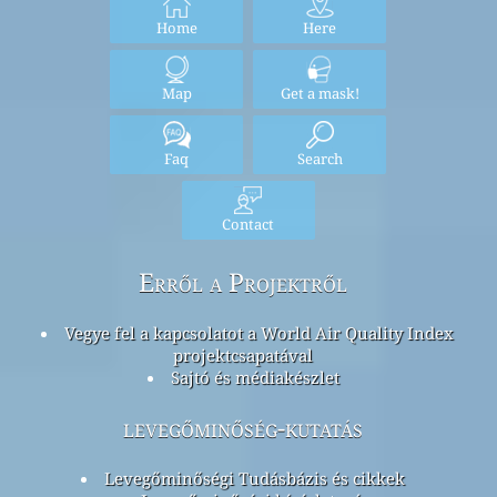
Home
Here
Map
Get a mask!
Faq
Search
Contact
Erről a Projektről
Vegye fel a kapcsolatot a World Air Quality Index
projektcsapatával
Sajtó és médiakészlet
levegőminőség-kutatás
Levegőminőségi Tudásbázis és cikkek