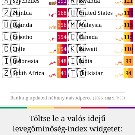
🇸🇨
🇷🇼
191
121
Seychelles
Rwanda
🇿🇲
🇺🇸
168
117
Zambia
United States
🇺🇬
🇲🇾
156
115
Uganda
Malaysia
🇱🇸
🇨🇦
154
115
Lesotho
Canada
🇨🇱
🇰🇼
154
110
Chile
Kuwait
🇮🇩
🇮🇳
148
99
Indonesia
India
🇿🇦
🇹🇯
141
94
South Africa
Tajikistan
Ranking updated néhány másodperce
(2026. aug 9. 7:55)
Töltse le a valós idejű
levegőminőség-index widgetet: