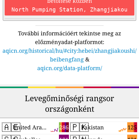
betöltése közben
North Pumping Station, Zhangjiakou
További információért tekintse meg az
előzményadat-platformot:
aqicn.org/historical/hu/#city:hebei/zhangjiakoushi/
beibengfang
&
aqicn.org/data-platform/
Levegőminőségi rangsor
országonként
🇦🇪
🇵🇰
286
125
United Arab Emirates
Pakistan