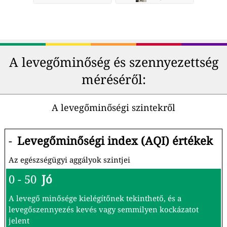
A levegőminőség és szennyezettség
méréséről:
A levegőminőségi szintekről
-
Levegőminőségi index (AQI) értékek
Az egészségügyi aggályok szintjei
0 - 50
Jó
A levegő minősége kielégítőnek tekinthető, és a
levegőszennyezés kevés vagy semmilyen kockázatot
jelent