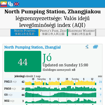
North Pumping Station, Zhangjiakou
légszennyezettsége: Valós idejű
levegőminőségi index (AQI)
North Pumping
People's Park, Zhangjiakou
Hardware Warehouse, Zha
Station,
张家口市北泵房
张家口市人民公园
张家口市五金库
Zhangjiakou
North Pumping Station, Zhangjiakou
AQI
:
North Pumping Station
Jó
44
Updated on Sunday 15:00
Elsődleges szennyező:
o3
jelenlegi
elmúlt 2 nap
min
PM2.5
42
21
AQI
PM10
20
9
AQI
O3
44
7
AQI
NO2
3
2
AQI