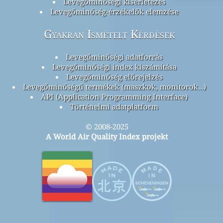
Levegőminőségi kísérletezés
Levegőminőség-érzékelők elemzése
Gyakran Ismételt Kérdések
Levegőminőségi adatforrás
Levegőminőségi index kiszámítása
Levegőminőség előrejelzés
Levegőminőségű termékek (maszkok, monitorok…)
API (Application Programming Interface)
Történelmi adatplatform
© 2008-2025
A World Air Quality Index projekt