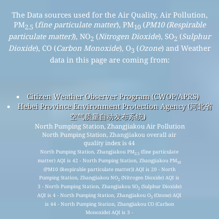
The Data sources used for the Air Quality, Air Pollution,
PM
(
fine particulate matter
), PM
(
PM10 (Respirable
2.5
10
particulate matter)
), NO
(
Nitrogen Dioxide
), SO
(
Sulphur
2
2
Dioxide
), CO (
Carbon Monoxide
), O
(
Ozone
) and Weather
3
data in this page are coming from:
Citizen Weather Observer Program (CWOP/APRS)
Hebei Province Environment Protection Agency (河北省
空气质量自动发布系统)
North Pumping Station, Zhangjiakou Air Pollution
North Pumping Station, Zhangjiakou overall air
quality index is 44
North Pumping Station, Zhangjiakou PM
(fine particulate
2.5
matter) AQI is 42 - North Pumping Station, Zhangjiakou PM
10
(PM10 (Respirable particulate matter)) AQI is 20 - North
Pumping Station, Zhangjiakou NO
(Nitrogen Dioxide) AQI is
2
3 - North Pumping Station, Zhangjiakou SO
(Sulphur Dioxide)
2
AQI is 4 - North Pumping Station, Zhangjiakou O
(Ozone) AQI
3
is 44 - North Pumping Station, Zhangjiakou CO (Carbon
Monoxide) AQI is 3 -