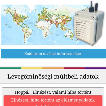
Kattintson további információkért
Levegőminőségi múltbeli adatok
Hoppá... Elnézést, valami hiba történt
Elnézést, hiba történt az előzményadatok