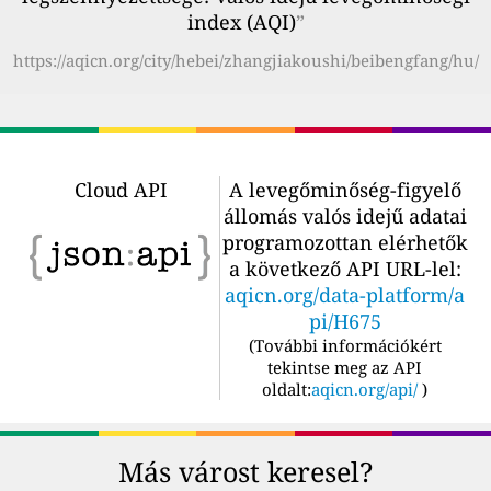
index (AQI)
”
https://aqicn.org/city/hebei/zhangjiakoushi/beibengfang/hu/
Cloud API
A levegőminőség-figyelő
állomás valós idejű adatai
programozottan elérhetők
a következő API URL-lel:
aqicn.org/data-platform/a
pi/H675
(
További információkért
tekintse meg az API
oldalt:
aqicn.org/api/
)
Más várost keresel?