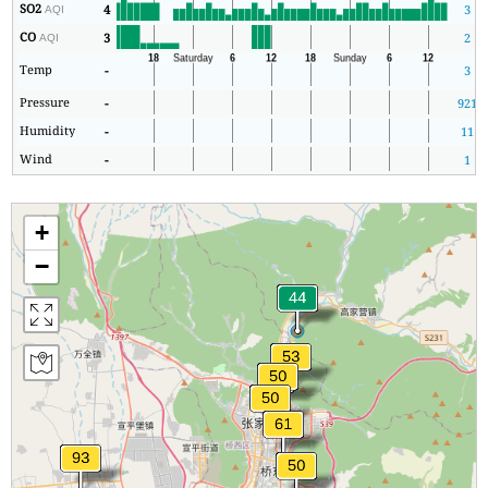
SO2
4
3
AQI
CO
3
2
AQI
Temp
-
3
Pressure
-
921
Humidity
-
11
Wind
-
1
+
−