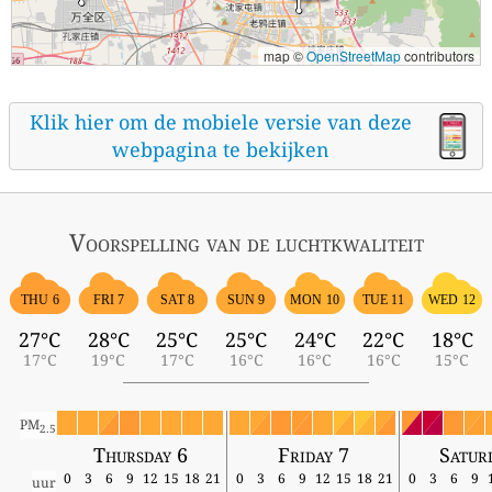
map ©
OpenStreetMap
contributors
Klik hier om de mobiele versie van deze
webpagina te bekijken
Voorspelling van de luchtkwaliteit
THU 6
FRI 7
SAT 8
SUN 9
MON 10
TUE 11
WED 12
27°C
28°C
25°C
25°C
24°C
22°C
18°C
17°C
19°C
17°C
16°C
16°C
16°C
15°C
PM
2.5
Thursday 6
Friday 7
Satur
0
3
6
9
12
15
18
21
0
3
6
9
12
15
18
21
0
3
6
9
uur