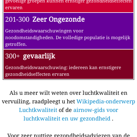
gevoelige groepen kunnen ernstiger gezondheidseffecten
ervaren
201-300
Zeer Ongezonde
Gezondheidswaarschuwingen voor
noodomstandigheden. De volledige populatie is mogelijk
getroffen.
300+
gevaarlijk
Gezondheidswaarschuwing: iedereen kan ernstigere
gezondheidseffecten ervaren
Als u meer wilt weten over luchtkwaliteit en
vervuiling, raadpleegt u het
Wikipedia-onderwerp
Luchtkwaliteit
of de
airnow-gids voor
luchtkwaliteit en uw gezondheid
.
Voor zeer nuttige gezondheidsadviezen van de