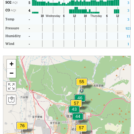
SO2
5
3
AQI
CO
4
3
AQI
Temp
-
3
Pressure
-
921
Humidity
-
11
Wind
-
1
+
−