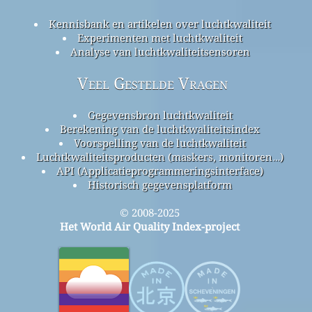
Kennisbank en artikelen over luchtkwaliteit
Experimenten met luchtkwaliteit
Analyse van luchtkwaliteitsensoren
Veel Gestelde Vragen
Gegevensbron luchtkwaliteit
Berekening van de luchtkwaliteitsindex
Voorspelling van de luchtkwaliteit
Luchtkwaliteitsproducten (maskers, monitoren…)
API (Applicatieprogrammeringsinterface)
Historisch gegevensplatform
© 2008-2025
Het World Air Quality Index-project