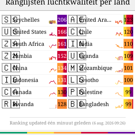
Ranglijsten luchtkwaliteit per land
🇸🇨
🇦🇪
206
123
Seychelles
United Arab Emirates
🇺🇸
🇨🇱
166
120
United States
Chile
🇿🇦
🇮🇳
161
110
South Africa
India
🇿🇲
🇺🇬
152
109
Zambia
Uganda
🇨🇳
🇲🇿
134
101
China
Mozambique
🇮🇩
🇱🇸
131
100
Indonesia
Lesotho
🇨🇦
🇵🇸
130
99
Canada
Palestine
🇷🇼
🇧🇩
128
99
Rwanda
Bangladesh
Ranking updated één minuut geleden
(6 aug. 2026 09:26)