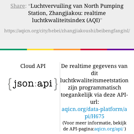
Share
: “
Luchtvervuiling van North Pumping
Station, Zhangjiakou: realtime
luchtkwaliteitsindex (AQI)
”
https://aqicn.org/city/hebei/zhangjiakoushi/beibengfang/nl/
Cloud API
De realtime gegevens van
dit
luchtkwaliteitsmeetstation
zijn programmatisch
toegankelijk via deze API-
url:
aqicn.org/data-platform/a
pi/H675
(
Voor meer informatie, bekijk
de API-pagina:
aqicn.org/api/
)