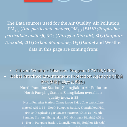
The Data sources used for the Air Quality, Air Pollution,
PM
(
fine particulate matter
), PM
(
PM10 (Respirable
2.5
10
particulate matter)
), NO
(
Nitrogen Dioxide
), SO
(
Sulphur
2
2
Dioxide
), CO (
Carbon Monoxide
), O
(
Ozone
) and Weather
3
data in this page are coming from:
Citizen Weather Observer Program (CWOP/APRS)
Hebei Province Environment Protection Agency (河北省
空气质量自动发布系统)
North Pumping Station, Zhangjiakou Air Pollution
North Pumping Station, Zhangjiakou overall air
quality index is 55
North Pumping Station, Zhangjiakou PM
(fine particulate
2.5
matter) AQI is 55 - North Pumping Station, Zhangjiakou PM
10
(PM10 (Respirable particulate matter)) AQI is 18 - North
Pumping Station, Zhangjiakou NO
(Nitrogen Dioxide) AQI is
2
1 - North Pumping Station, Zhangjiakou SO
(Sulphur Dioxide)
2