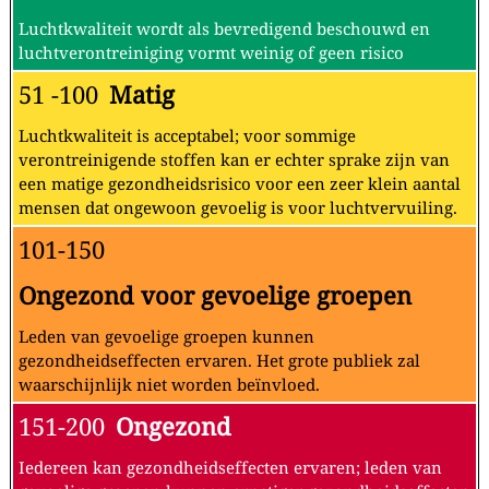
Luchtkwaliteit wordt als bevredigend beschouwd en
luchtverontreiniging vormt weinig of geen risico
51 -100
Matig
Luchtkwaliteit is acceptabel; voor sommige
verontreinigende stoffen kan er echter sprake zijn van
een matige gezondheidsrisico voor een zeer klein aantal
mensen dat ongewoon gevoelig is voor luchtvervuiling.
101-150
Ongezond voor gevoelige groepen
Leden van gevoelige groepen kunnen
gezondheidseffecten ervaren. Het grote publiek zal
waarschijnlijk niet worden beïnvloed.
151-200
Ongezond
Iedereen kan gezondheidseffecten ervaren; leden van