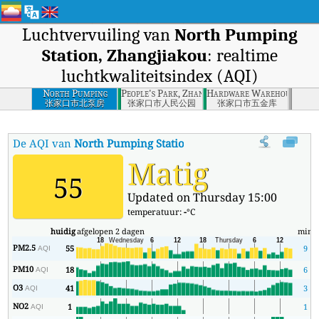
Luchtvervuiling van
North Pumping
Station, Zhangjiakou
: realtime
luchtkwaliteitsindex (AQI)
North Pumping
People's Park, Zhangjiakou
Hardware Warehouse, Zha
Station,
张家口市北泵房
张家口市人民公园
张家口市五金库
Zhangjiakou
De AQI van
North Pumping Station, Zhangjiakou
:
De realtime 
Matig
55
Updated on Thursday 15:00
temperatuur:
-
°C
huidig
afgelopen 2 dagen
min
m
PM2.5
55
9
AQI
PM10
18
6
AQI
O3
41
3
AQI
NO2
1
1
AQI