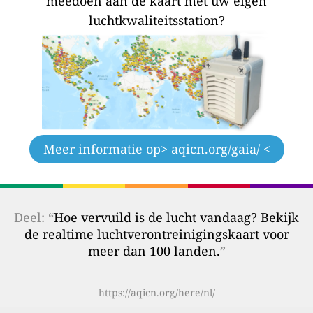
meedoen aan de kaart met uw eigen
luchtkwaliteitsstation?
Meer informatie op
> aqicn.org/gaia/ <
Deel: “
Hoe vervuild is de lucht vandaag? Bekijk
de realtime luchtverontreinigingskaart voor
meer dan 100 landen.
”
https://aqicn.org/here/nl/