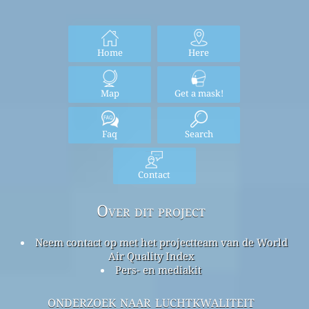
Home
Here
Map
Get a mask!
Faq
Search
Contact
Over dit project
Neem contact op met het projectteam van de World
Air Quality Index
Pers- en mediakit
onderzoek naar luchtkwaliteit