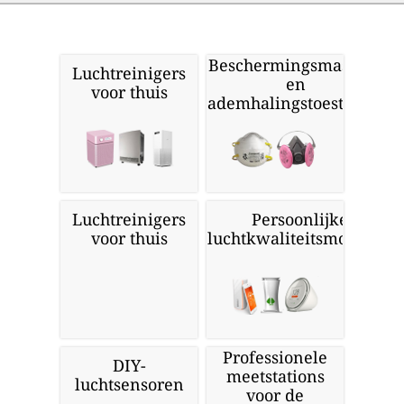
Beschermingsmaskers
Luchtreinigers
en
voor thuis
ademhalingstoestellen
Luchtreinigers
Persoonlijke
voor thuis
luchtkwaliteitsmonitors
Professionele
DIY-
meetstations
luchtsensoren
voor de