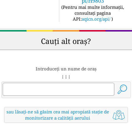
pi/H9803
(
Pentru mai multe informații,
consultați pagina
API:
aqicn.org/api/
)
Cauți alt oraș?
Introduceți un nume de oraș
↓ ↓ ↓
sau lăsați-ne să găsim cea mai apropiată stație de
monitorizare a calității aerului