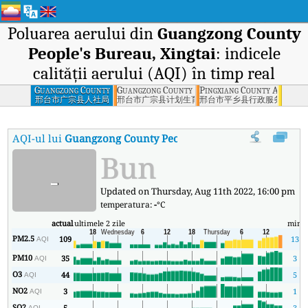
Poluarea aerului din
Guangzong County
People's Bureau, Xingtai
: indicele
calității aerului (AQI) în timp real
Guangzong County
Guangzong County Family Planning Bureau, Xi
Pingxiang County Administr
People's Bureau,
邢台市广宗县人社局
邢台市广宗县计划生育局
邢台市平乡县行政服务中心
Xingtai
AQI-ul lui
Guangzong County People's Bureau, Xingtai
:
Indic
Bun
-
Updated on Thursday, Aug 11th 2022, 16:00 pm
temperatura:
-
°C
actual
ultimele 2 zile
min
PM2.5
109
13
AQI
PM10
35
3
AQI
O3
44
5
AQI
NO2
3
1
AQI
SO2
5
3
AQI