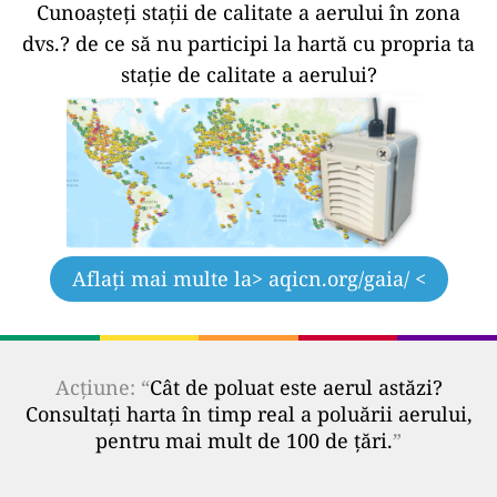
Cunoașteți stații de calitate a aerului în zona
dvs.?
de ce să nu participi la hartă cu propria ta
stație de calitate a aerului?
Aflați mai multe la
> aqicn.org/gaia/ <
Acțiune: “
Cât de poluat este aerul astăzi?
Consultați harta în timp real a poluării aerului,
pentru mai mult de 100 de țări.
”