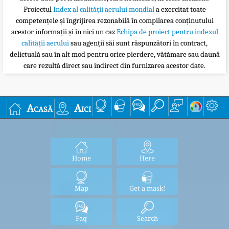
Proiectul
Index al calității aerului mondial
a exercitat toate
competențele și îngrijirea rezonabilă în compilarea conținutului
acestor informații și în nici un caz
Echipa de proiect pentru indexul
calității aerului
sau agenții săi sunt răspunzători în contract,
delictuală sau în alt mod pentru orice pierdere, vătămare sau daună
care rezultă direct sau indirect din furnizarea acestor date.
Acasă
Aici
Home
Here
Map
Get a mask!
Faq
Search