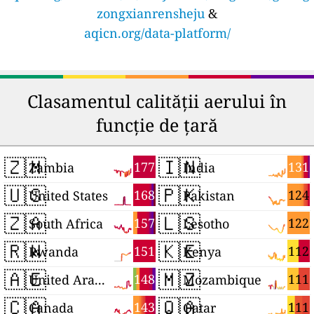
zongxianrensheju
&
aqicn.org/data-platform/
Clasamentul calității aerului în
funcție de țară
🇿🇲
🇮🇳
177
131
Zambia
India
🇺🇸
🇵🇰
168
124
United States
Pakistan
🇿🇦
🇱🇸
157
122
South Africa
Lesotho
🇷🇼
🇰🇪
151
112
Rwanda
Kenya
🇦🇪
🇲🇿
148
111
United Arab Emirates
Mozambique
🇨🇦
🇶🇦
143
111
Canada
Qatar