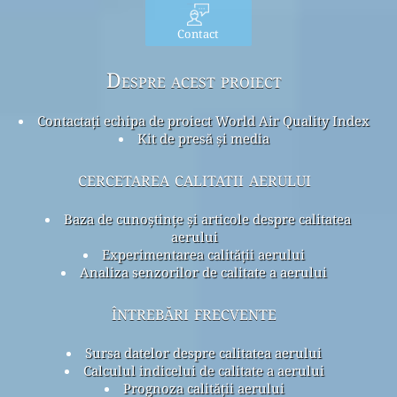
Contact
Despre acest proiect
Contactați echipa de proiect World Air Quality Index
Kit de presă și media
cercetarea calitatii aerului
Baza de cunoștințe și articole despre calitatea
aerului
Experimentarea calității aerului
Analiza senzorilor de calitate a aerului
întrebări frecvente
Sursa datelor despre calitatea aerului
Calculul indicelui de calitate a aerului
Prognoza calității aerului