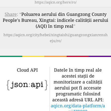
https://aqicn.org/here/ro/
Share
: “
Poluarea aerului din Guangzong County
People's Bureau, Xingtai: indicele calității aerului
(AQI) în timp real
”
https://aqicn.org/city/hebei/xingtaishi/guangzongxianrensh
eju/ro/
Cloud API
Datele în timp real ale
acestei stații de
monitorizare a calității
aerului pot fi accesate
programatic folosind
această adresă URL API:
aqicn.org/data-platform/a