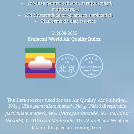
Produse pentru calitatea aerului (măști,
monitoare...)
API (Interfață de programare a aplicației)
Platformă de date istorice
© 2008-2025
Proiectul World Air Quality Index
The Data sources used for the Air Quality, Air Pollution,
PM
(
fine particulate matter
), PM
(
PM10 (Respirable
2.5
10
particulate matter)
), NO
(
Nitrogen Dioxide
), SO
(
Sulphur
2
2
Dioxide
), CO (
Carbon Monoxide
), O
(
Ozone
) and Weather
3
data in this page are coming from: