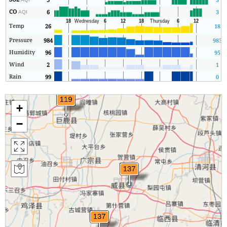
CO
6
3
AQI
Temp
26
18
Pressure
984
983
Humidity
96
95
Wind
2
1
Rain
99
0
+
−