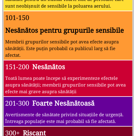
sunt neobișnuit de sensibile la poluarea aerului.
101-150
Nesănătos pentru grupurile sensibile
Membrii grupurilor sensibile pot avea efecte asupra
sănătății. Este puțin probabil ca publicul larg să fie
afectat.
151-200
Nesănătos
Toată lumea poate începe să experimenteze efectele
asupra sănătății; membrii grupurilor sensibile pot avea
efecte mai grave asupra sănătății
201-300
Foarte Nesănătoasă
Avertismente de sănătate privind situațiile de urgență.
Întreaga populație este mai probabil să fie afectată.
300+
Riscant