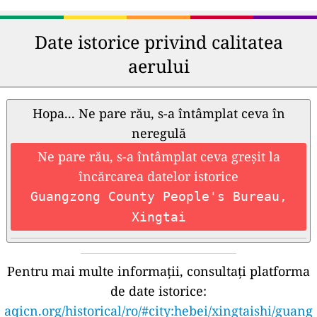
Date istorice privind calitatea
aerului
Hopa... Ne pare rău, s-a întâmplat ceva în
neregulă
Ne pare rău, s-a întâmplat ceva greșit la
încărcarea datelor istorice
Guangzong County People's Bureau,
Xingtai
Pentru mai multe informații, consultați platforma
de date istorice:
aqicn.org/historical/ro/#city:hebei/xingtaishi/guang