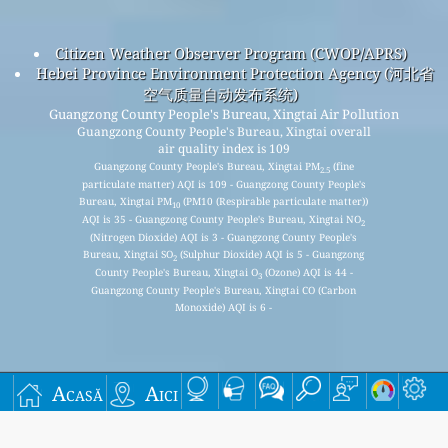
Citizen Weather Observer Program (CWOP/APRS)
Hebei Province Environment Protection Agency (河北省
空气质量自动发布系统)
Guangzong County People's Bureau, Xingtai Air Pollution
Guangzong County People's Bureau, Xingtai overall
air quality index is 109
Guangzong County People's Bureau, Xingtai PM
(fine
2.5
particulate matter) AQI is 109 - Guangzong County People's
Bureau, Xingtai PM
(PM10 (Respirable particulate matter))
10
AQI is 35 - Guangzong County People's Bureau, Xingtai NO
2
(Nitrogen Dioxide) AQI is 3 - Guangzong County People's
Bureau, Xingtai SO
(Sulphur Dioxide) AQI is 5 - Guangzong
2
County People's Bureau, Xingtai O
(Ozone) AQI is 44 -
3
Guangzong County People's Bureau, Xingtai CO (Carbon
Monoxide) AQI is 6 -
Înscrieți-vă pentru lista noastră de corespondență
Acasă
Aici
lunară gratuită și primiți notificări când sunt disponibile
articole noi.