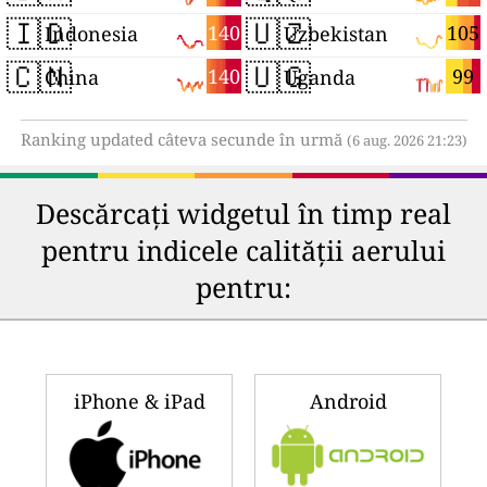
🇮🇩
🇺🇿
140
105
Indonesia
Uzbekistan
🇨🇳
🇺🇬
140
99
China
Uganda
Ranking updated câteva secunde în urmă
(6 aug. 2026 21:23)
Descărcați widgetul în timp real
pentru indicele calității aerului
pentru:
iPhone & iPad
Android