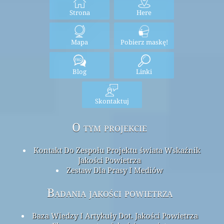
Strona
Here
Mapa
Pobierz maskę!
Blog
Linki
Skontaktuj
O tym projekcie
Kontakt Do Zespołu Projektu świata Wskaźnik
Jakości Powietrza
Zestaw Dla Prasy I Mediów
Badania jakości powietrza
Baza Wiedzy I Artykuły Dot. Jakości Powietrza