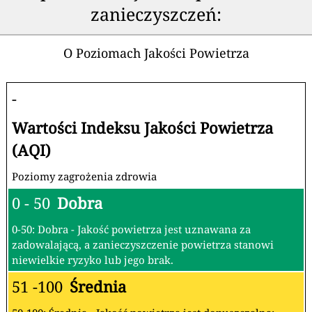
zanieczyszczeń:
O Poziomach Jakości Powietrza
-
Wartości Indeksu Jakości Powietrza
(AQI)
Poziomy zagrożenia zdrowia
0 - 50
Dobra
0-50: Dobra - Jakość powietrza jest uznawana za
zadowalającą, a zanieczyszczenie powietrza stanowi
niewielkie ryzyko lub jego brak.
51 -100
Średnia