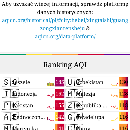
Aby uzyskać więcej informacji, sprawdź platformę
danych historycznych:
aqicn.org/historical/pl/#city:hebei/xingtaishi/guang
zongxianrensheju
&
aqicn.org/data-platform/
Ranking AQI
🇸🇨
🇺🇿
185
130
Seszele
Uzbekistan
🇮🇩
🇲🇾
162
128
Indonezja
Malezja
🇵🇰
🇿🇦
155
118
Pakistan
Republika Południowej Afryki
🇦🇪
🇬🇵
142
116
Zjednoczone Emiraty Arabskie
Gwadelupa
🇲🇶
🇨🇳
141
116
Martynika
Chiny