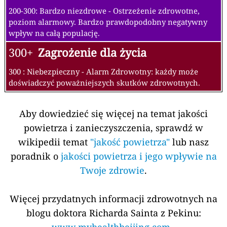
200-300: Bardzo niezdrowe - Ostrzeżenie zdrowotne,
poziom alarmowy. Bardzo prawdopodobny negatywny
wpływ na całą populację.
300+
Zagrożenie dla życia
300 : Niebezpieczny - Alarm Zdrowotny: każdy może
doświadczyć poważniejszych skutków zdrowotnych.
Aby dowiedzieć się więcej na temat jakości
powietrza i zanieczyszczenia, sprawdź w
wikipedii temat
"jakość powietrza"
lub nasz
poradnik o
jakości powietrza i jego wpływie na
Twoje zdrowie
.
Więcej przydatnych informacji zdrowotnych na
blogu doktora Richarda Sainta z Pekinu: