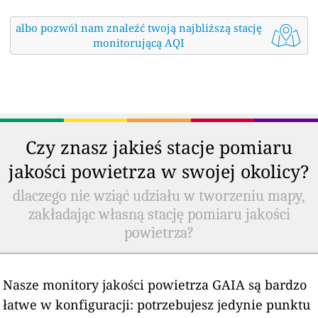
albo pozwól nam znaleźć twoją najbliższą stację
monitorującą AQI
Czy znasz jakieś stacje pomiaru
jakości powietrza w swojej okolicy?
dlaczego nie wziąć udziału w tworzeniu mapy,
zakładając własną stację pomiaru jakości
powietrza?
Nasze monitory jakości powietrza GAIA są bardzo
łatwe w konfiguracji: potrzebujesz jedynie punktu