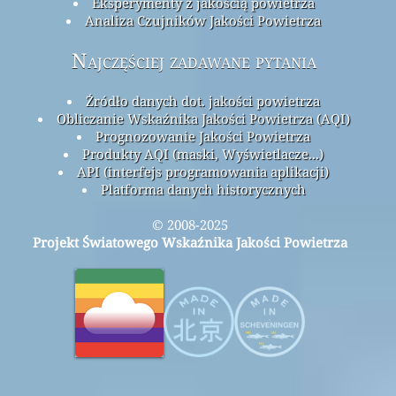
Eksperymenty z jakością powietrza
Analiza Czujników Jakości Powietrza
Najczęściej zadawane pytania
Źródło danych dot. jakości powietrza
Obliczanie Wskaźnika Jakości Powietrza (AQI)
Prognozowanie Jakości Powietrza
Produkty AQI (maski, Wyświetlacze...)
API (interfejs programowania aplikacji)
Platforma danych historycznych
© 2008-2025
Projekt Światowego Wskaźnika Jakości Powietrza