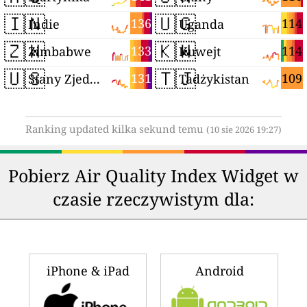
🇮🇳
🇺🇬
136
114
Indie
Uganda
🇿🇼
🇰🇼
133
114
Zimbabwe
Kuwejt
🇺🇸
🇹🇯
131
109
Stany Zjednoczone
Tadżykistan
Ranking updated kilka sekund temu
(10 sie 2026 19:27)
Pobierz Air Quality Index Widget w
czasie rzeczywistym dla:
iPhone & iPad
Android