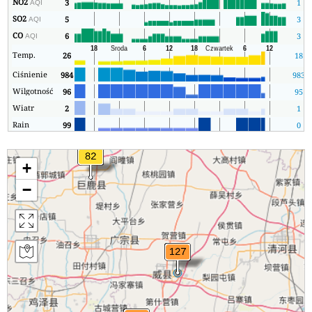
NO2
3
1
AQI
SO2
5
3
AQI
CO
6
3
AQI
Temp.
26
18
Ciśnienie
984
983
Wilgotność
96
95
Wiatr
2
1
Rain
99
0
+
−