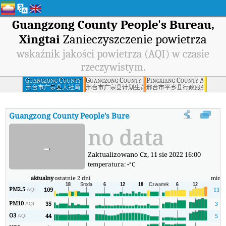
Guangzong County People's Bureau,
Xingtai
Zanieczyszczenie powietrza
wskaźnik jakości powietrza (AQI) w czasie
rzeczywistym.
Guangzong County
Guangzong County Family Planning Bureau, Xi
Pingxiang County Administr
People's Bureau,
邢台市广宗县人社局
邢台市广宗县计划生育局
邢台市平乡县行政服务中心
Xingtai
Guangzong County People's Bureau, Xingtai
AQI
:
Guangzong Co
no data
-
Zaktualizowano Cz, 11 sie 2022 16:00
temperatura:
-
°C
aktualny
ostatnie 2 dni
min
m
PM2.5
109
13
AQI
PM10
35
3
AQI
O3
44
5
AQI