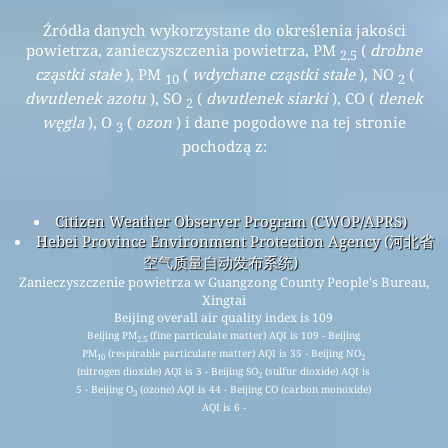
Źródła danych wykorzystane do określenia jakości
powietrza, zanieczyszczenia powietrza, PM
(
drobne
2,5
cząstki stałe
), PM
(
wdychane cząstki stałe
), NO
(
10
2
dwutlenek azotu
), SO
(
dwutlenek siarki
), CO (
tlenek
2
węgla
), O
(
ozon
) i dane pogodowe na tej stronie
3
pochodzą z:
Citizen Weather Observer Program (CWOP/APRS)
Hebei Province Environment Protection Agency (河北省
空气质量自动发布系统)
Zanieczyszczenie powietrza w Guangzong County People's Bureau,
Xingtai
Beijing overall air quality index is 109
Beijing PM
(fine particulate matter) AQI is 109 - Beijing
2.5
PM
(respirable particulate matter) AQI is 35 - Beijing NO
10
2
(nitrogen dioxide) AQI is 3 - Beijing SO
(sulfur dioxide) AQI is
2
5 - Beijing O
(ozone) AQI is 44 - Beijing CO (carbon monoxide)
3
AQI is 6 -