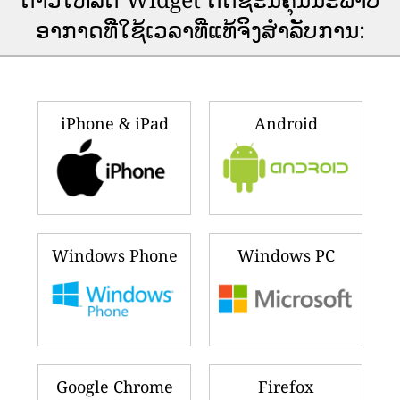
ອາ​ກາດ​ທີ່​ໃຊ້​ເວ​ລາ​ທີ່​ແທ້​ຈິງ​ສໍາ​ລັບ​ການ​:
iPhone & iPad
Android
Windows Phone
Windows PC
Google Chrome
Firefox