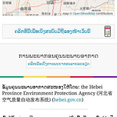
map ©
OpenStreetMap
contributors
ຄລິກທີ່ນີ້ເພື່ອເບິ່ງສະບັບມືຖືຂອງໜ້າເວັບນີ້
ການພະຍາກອນຄຸນນະພາບອາກາດ
ຄລິກເພື່ອເບິ່ງການພະຍາກອນລາຍລະອຽດ
ຂໍ້ມູນຄຸນນະພາບອາກາດສະໜອງໃຫ້ໂດຍ:
the Hebei
Province Environment Protection Agency (河北省
空气质量自动发布系统) (
hebei.gov.cn
)