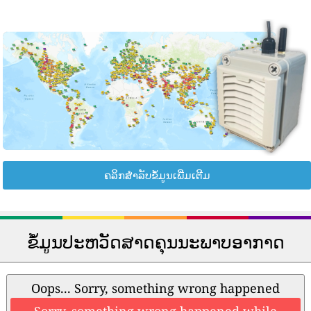
ຄລິກສຳລັບຂໍ້ມູນເພີ່ມເຕີມ
ຂໍ້ມູນປະຫວັດສາດຄຸນນະພາບອາກາດ
Oops... Sorry, something wrong happened