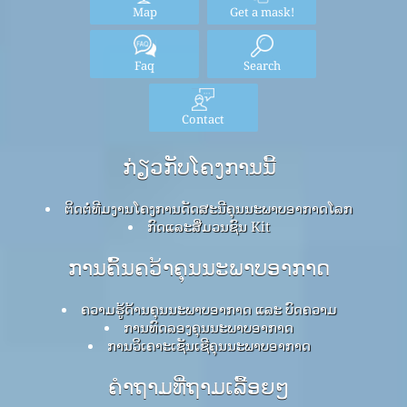
Map
Get a mask!
Faq
Search
Contact
ກ່ຽວກັບໂຄງການນີ້
ຕິດຕໍ່ທີມງານໂຄງການດັດສະນີຄຸນນະພາບອາກາດໂລກ
ກົດ​ແລະ​ສື່​ມວນ​ຊົນ Kit
ການຄົ້ນຄວ້າຄຸນນະພາບອາກາດ
ຄວາມຮູ້ດ້ານຄຸນນະພາບອາກາດ ແລະ ບົດຄວາມ
ການທົດລອງຄຸນນະພາບອາກາດ
ການວິເຄາະເຊັນເຊີຄຸນນະພາບອາກາດ
ຄໍາຖາມທີ່ຖາມເລື້ອຍໆ