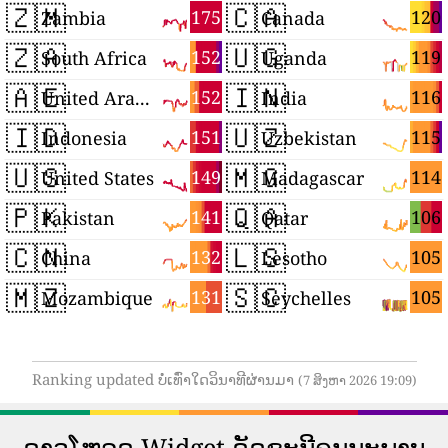
🇿🇲
🇨🇦
175
120
Zambia
Canada
🇿🇦
🇺🇬
152
119
South Africa
Uganda
🇦🇪
🇮🇳
152
116
United Arab Emirates
India
🇮🇩
🇺🇿
151
115
Indonesia
Uzbekistan
🇺🇸
🇲🇬
149
114
United States
Madagascar
🇵🇰
🇶🇦
141
106
Pakistan
Qatar
🇨🇳
🇱🇸
132
105
China
Lesotho
🇲🇿
🇸🇨
131
105
Mozambique
Seychelles
Ranking updated ບໍ່ເທົ່າໃດວິນາທີຜ່ານມາ
(7 ສິງຫາ 2026 19:09)
ດາວ​ໂຫລດ Widget ດັດ​ຊະ​ນີ​ຄຸນ​ນະ​ພາບ​