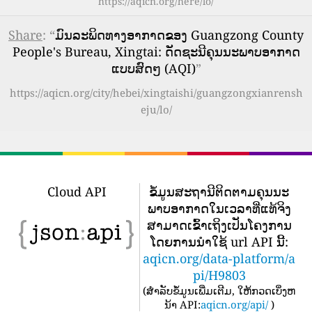
https://aqicn.org/here/lo/
Share
: “
ມົນລະພິດທາງອາກາດຂອງ Guangzong County
People's Bureau, Xingtai: ດັດຊະນີຄຸນນະພາບອາກາດ
ແບບສົດໆ (AQI)
”
https://aqicn.org/city/hebei/xingtaishi/guangzongxianrensh
eju/lo/
Cloud API
ຂໍ້​ມູນ​ສະ​ຖາ​ນີ​ຕິດ​ຕາມ​ຄຸນ​ນະ​
ພາບ​ອາ​ກາດ​ໃນ​ເວ​ລາ​ທີ່​ແທ້​ຈິງ​
ສາ​ມາດ​ເຂົ້າ​ເຖິງ​ເປັນ​ໂຄງ​ການ​
ໂດຍ​ການ​ນໍາ​ໃຊ້ url API ນີ້​:
aqicn.org/data-platform/a
pi/H9803
(
ສໍາລັບຂໍ້ມູນເພີ່ມເຕີມ, ໃຫ້ກວດເບິ່ງຫ
ນ້າ API:
aqicn.org/api/
)