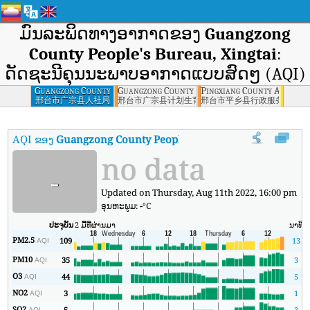
ມົນລະພິດທາງອາກາດຂອງ
Guangzong
County People's Bureau, Xingtai
:
ດັດຊະນີຄຸນນະພາບອາກາດແບບສົດໆ (AQI)
Guangzong County
Guangzong County Family Planning Bureau, Xi
Pingxiang County Administr
People's Bureau,
邢台市广宗县人社局
邢台市广宗县计划生育局
邢台市平乡县行政服务中心
Xingtai
AQI ຂອງ
Guangzong County People's Bureau, Xingtai
:
ດັດຊະນີ
no data
-
Updated on Thursday, Aug 11th 2022, 16:00 pm
ອຸນ​ຫະ​ພູມ:
-
°C
ປະຈຸບັນ
2 ມື້ທີ່ຜ່ານມາ
ນາທີ
ສ
PM2.5
109
13
AQI
PM10
35
3
AQI
O3
44
5
AQI
NO2
3
1
AQI
SO2
5
3
AQI