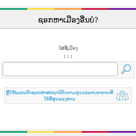
ຊອກຫາເມືອງອື່ນບໍ?
ໃສ່ຊື່ເມືອງ
↓ ↓ ↓
ຫຼືໃຫ້ພວກເຮົາຊອກຫາສະຖານີຕິດຕາມຄຸນນະພາບອາກາດທີ່
ໃກ້ທີ່ສຸດຂອງທ່ານ