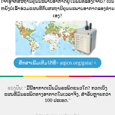
ເຈົ້າຮູ້ຈັກສະຖານີຄຸນນະພາບອາກາດຢູ່ໃນພື້ນທີ່ຂອງເຈົ້າບໍ?
ເປັນ
ຫຍັງບໍ່ເຂົ້າຮ່ວມແຜນທີ່ກັບສະຖານີຄຸນນະພາບອາກາດຂອງທ່ານ
ເອງ?
ສຶກສາເພີ່ມເຕີມໄດ້ທີ່
> aqicn.org/gaia/ <
ແບ່ງປັນ: “
ມື້ນີ້ອາກາດເປັນມົນລະພິດແນວໃດ? ກວດເບິ່ງ
ແຜນທີ່ມົນລະພິດທາງອາກາດໃນເວລາຈິງ, ສໍາລັບຫຼາຍກວ່າ
100 ປະເທດ.
”