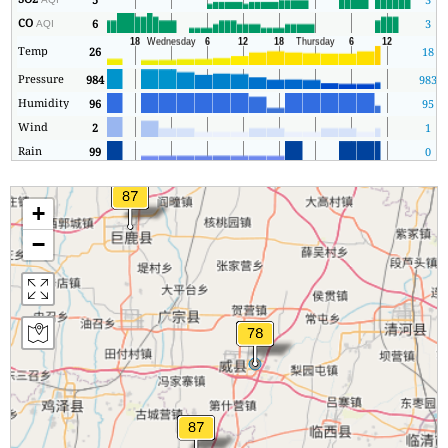
CO
6
3
AQI
Temp
26
18
Pressure
984
983
Humidity
96
95
Wind
2
1
Rain
99
0
+
−