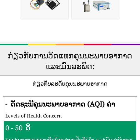
ກ່ຽວກັບການວັດແທກຄຸນນະພາບອາກາດ
ແລະມົນລະພິດ:
ກ່ຽວກັບລະດັບຄຸນນະພາບອາກາດ
-
ດັດຊະນີຄຸນນະພາບອາກາດ (AQI) ຄ່າ
Levels of Health Concern
0 - 50
ດີ
ຄຸນນະພາບທາງອາກາດຖືກພິຈາລະນາເປັນທີ່ພໍໃຈ, ແລະມົນລະພິດທາງ