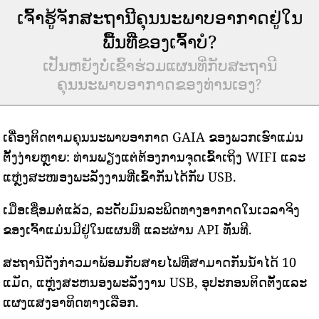
ເຈົ້າຮູ້ຈັກສະຖານີຄຸນນະພາບອາກາດຢູ່ໃນ
ພື້ນທີ່ຂອງເຈົ້າບໍ?
ເປັນຫຍັງບໍ່ເຂົ້າຮ່ວມແຜນທີ່ກັບສະຖານີ
ຄຸນນະພາບອາກາດຂອງທ່ານເອງ?
ເຄື່ອງຕິດຕາມຄຸນນະພາບອາກາດ GAIA ຂອງພວກເຮົາແມ່ນ
ຕັ້ງງ່າຍຫຼາຍ: ທ່ານພຽງແຕ່ຕ້ອງການຈຸດເຂົ້າເຖິງ WIFI ແລະ
ແຫຼ່ງສະໜອງພະລັງງານທີ່ເຂົ້າກັນໄດ້ກັບ USB.
ເມື່ອເຊື່ອມຕໍ່ແລ້ວ, ລະດັບມົນລະພິດທາງອາກາດໃນເວລາຈິງ
ຂອງເຈົ້າແມ່ນມີຢູ່ໃນແຜນທີ່ ແລະຜ່ານ API ທັນທີ.
ສະຖານີດັ່ງກ່າວມາພ້ອມກັບສາຍໄຟທີ່ສາມາດກັນນ້ໍາໄດ້ 10
ແມັດ, ແຫຼ່ງສະຫນອງພະລັງງານ USB, ອຸປະກອນຕິດຕັ້ງແລະ
ແຜງແສງອາທິດທາງເລືອກ.