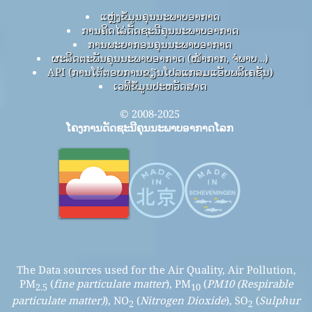
ແຫຼ່ງຂໍ້ມູນຄຸນນະພາບອາກາດ
ການຄິດໄລ່ດັດຊະນີຄຸນນະພາບອາກາດ
ການພະຍາກອນຄຸນນະພາບອາກາດ
ຜະລິດຕະພັນຄຸນນະພາບອາກາດ (ໜ້າກາກ, ຈໍພາບ…)
API (ການໂຕ້ຕອບການຂຽນໂປລແກລມແອັບພລິເຄຊັນ)
ເວທີຂໍ້ມູນປະຫວັດສາດ
© 2008-2025
ໂຄງການດັດຊະນີຄຸນນະພາບອາກາດໂລກ
The Data sources used for the Air Quality, Air Pollution,
PM
(
fine particulate matter
), PM
(
PM10 (Respirable
2.5
10
particulate matter)
), NO
(
Nitrogen Dioxide
), SO
(
Sulphur
2
2