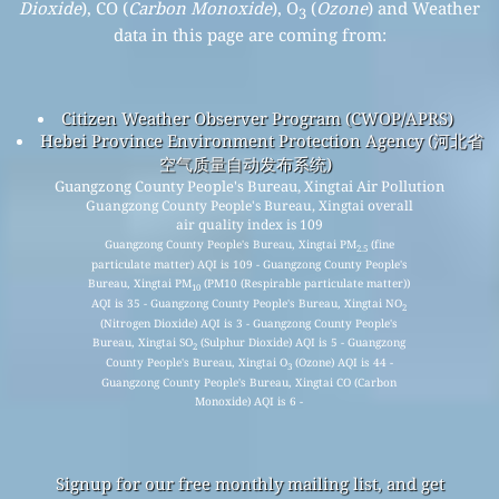
Dioxide
), CO (
Carbon Monoxide
), O
(
Ozone
) and Weather
3
data in this page are coming from:
Citizen Weather Observer Program (CWOP/APRS)
Hebei Province Environment Protection Agency (河北省
空气质量自动发布系统)
Guangzong County People's Bureau, Xingtai Air Pollution
Guangzong County People's Bureau, Xingtai overall
air quality index is 109
Guangzong County People's Bureau, Xingtai PM
(fine
2.5
particulate matter) AQI is 109 - Guangzong County People's
Bureau, Xingtai PM
(PM10 (Respirable particulate matter))
10
AQI is 35 - Guangzong County People's Bureau, Xingtai NO
2
(Nitrogen Dioxide) AQI is 3 - Guangzong County People's
Bureau, Xingtai SO
(Sulphur Dioxide) AQI is 5 - Guangzong
2
County People's Bureau, Xingtai O
(Ozone) AQI is 44 -
3
Guangzong County People's Bureau, Xingtai CO (Carbon
Monoxide) AQI is 6 -
Signup for our free monthly mailing list, and get