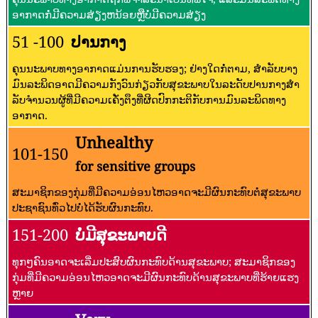
ອາກາດກໍ່ມີຄວາມສ່ຽງຫນ້ອຍຫຼືບໍ່ມີຄວາມສ່ຽງ
51 -100
ປານກາງ
ຄຸນນະພາບທາງອາກາດແມ່ນການຮັບຮອງ; ຢ່າງໃດກໍ່ຕາມ, ສໍາລັບບາງ
ມົນລະພິດອາດມີຄວາມກັງວົນກ່ຽວກັບສຸຂະພາບໃນລະດັບປານກາງສໍາ
ລັບຈໍານວນຜູ້ທີ່ມີຄວາມເຄັ່ງຕຶງທີ່ຜິດປົກກະຕິກັບການມົນລະພິດທາງ
ອາກາດ.
Unhealthy
101-150
for sensitive groups
ສະມາຊິກຂອງກຸ່ມທີ່ມີຄວາມອ່ອນໄຫວອາດຈະມີຜົນກະທົບຕໍ່ສຸຂະພາບ
ປະຊາຊົນທົ່ວໄປບໍ່ໄດ້ຮັບຜົນກະທົບ.
151-200
ບໍ່ມີສຸຂະພາບດີ
ທຸກໆຄົນອາດຈະເລີ່ມປະສົບຜົນກະທົບດ້ານສຸຂະພາບ; ສະມາຊິກຂອງ
ກຸ່ມທີ່ມີຄວາມອ່ອນໄຫວອາດຈະມີຜົນກະທົບດ້ານສຸຂະພາບທີ່ຮ້າຍແຮງ
ຫຼາຍ