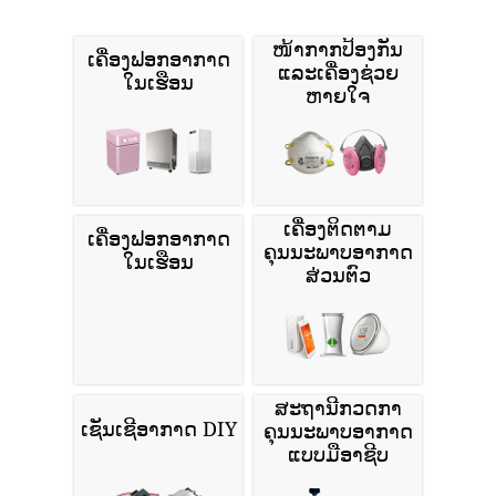
ໜ້າກາກປ້ອງກັນ
ເຄື່ອງຟອກອາກາດ
ແລະເຄື່ອງຊ່ວຍ
ໃນເຮືອນ
ຫາຍໃຈ
ເຄື່ອງຕິດຕາມ
ເຄື່ອງຟອກອາກາດ
ຄຸນນະພາບອາກາດ
ໃນເຮືອນ
ສ່ວນຕົວ
ສະຖານີກວດກາ
ເຊັນເຊີອາກາດ DIY
ຄຸນນະພາບອາກາດ
ແບບມືອາຊີບ