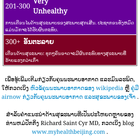
Very
201-300
Unhealthy
ການເຕືອນໄພດ້ານສຸຂະພາບຂອງສະພາບສຸກເສີນ. ປະຊາກອນທັງຫມົດ
ແມ່ນມັກຈະໄດ້ຮັບຜົນກະທົບ.
300+
ອັນຕະລາຍ
ເຕືອນດ້ານສຸຂະພາບ: ທຸກໆຄົນອາດຈະມີຜົນກະທົບທາງສຸຂະພາບທີ່
ຮ້າຍແຮງກວ່າເກົ່າ
ເພື່ອຮູ້ເພີ່ມເຕີມກ່ຽວກັບຄຸນນະພາບອາກາດ ແລະມົນລະພິດ,
ໃຫ້ກວດເບິ່ງ
ຫົວຂໍ້ຄຸນນະພາບອາກາດຂອງ wikipedia
ຫຼື
ຄູ່ມື
airnow ກ່ຽວກັບຄຸນນະພາບອາກາດ ແລະສຸຂະພາບຂອງເຈົ້າ
.
ສໍາລັບຄໍາແນະນໍາດ້ານສຸຂະພາບທີ່ເປັນປະໂຫຍດຫຼາຍຂອງ
ທ່ານຫມໍປັກກິ່ງ Richard Saint Cyr MD, ກວດເບິ່ງ blog
www.myhealthbeijing.com
.