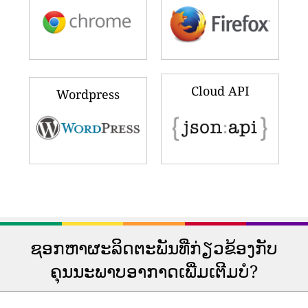
Cloud API
Wordpress
ຊອກຫາຜະລິດຕະພັນທີ່ກ່ຽວຂ້ອງກັບ
ຄຸນນະພາບອາກາດເພີ່ມເຕີມບໍ?