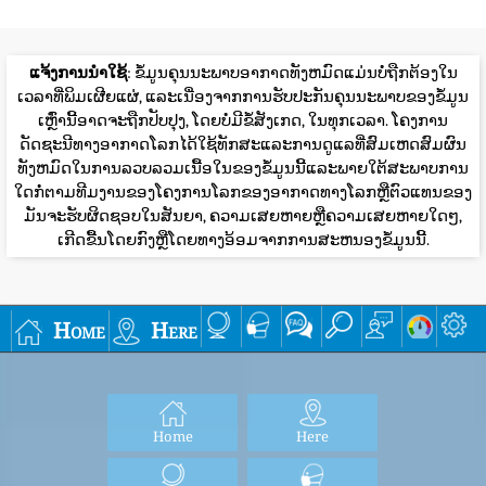
ແຈ້ງການນໍາໃຊ້
: ຂໍ້ມູນຄຸນນະພາບອາກາດທັງຫມົດແມ່ນບໍ່ຖືກຕ້ອງໃນ
ເວລາທີ່ພິມເຜີຍແຜ່, ແລະເນື່ອງຈາກການຮັບປະກັນຄຸນນະພາບຂອງຂໍ້ມູນ
ເຫຼົ່ານີ້ອາດຈະຖືກປັບປຸງ, ໂດຍບໍ່ມີຂໍ້ສັງເກດ, ໃນທຸກເວລາ. ໂຄງການ
ດັດຊະນີທາງອາກາດໂລກໄດ້ໃຊ້ທັກສະແລະການດູແລທີ່ສົມເຫດສົມຜົນ
ທັງຫມົດໃນການລວບລວມເນື້ອໃນຂອງຂໍ້ມູນນີ້ແລະພາຍໃຕ້ສະພາບການ
ໃດກໍ່ຕາມທີມງານຂອງໂຄງການໂລກຂອງອາກາດທາງໂລກຫຼືຕົວແທນຂອງ
ມັນຈະຮັບຜິດຊອບໃນສັນຍາ, ຄວາມເສຍຫາຍຫຼືຄວາມເສຍຫາຍໃດໆ,
ເກີດຂື້ນໂດຍກົງຫຼືໂດຍທາງອ້ອມຈາກການສະຫນອງຂໍ້ມູນນີ້.
Home
Here
Home
Here