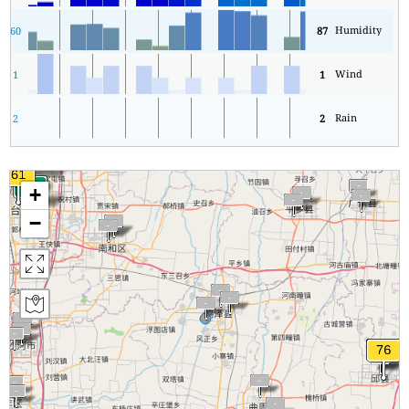
Humidity
60
87
Wind
1
1
Rain
2
2
+
−