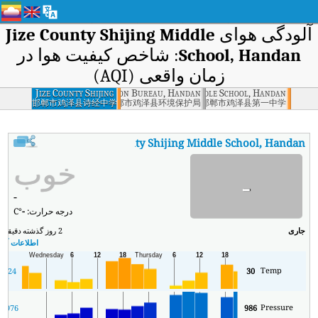
آلودگی هوای
Jize County Shijing Middle
School, Handan
: شاخص کیفیت هوا در
زمان واقعی (AQI)
ounty Environmental Protection Bureau, Handan
Jize County Shijing
Jize County First Middle School, Handan
Middle School,
邯郸市鸡泽县诗经中学
邯郸市鸡泽县环境保护局
邯郸市鸡泽县第一中学
Handan
:
AQI
Jize County Shijing Middle School, Handan
شاخص کیفیت هوای بی‌درنگ e School, Handan (AQI
خوب
-
-
درجه حرارت:
-
°C
جاری
2 روز گذشته
دقیقه
حد
اطلاعات آب و
Temp
24
30
Pressure
6
976
986