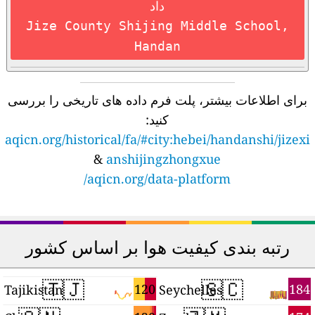
داد
Jize County Shijing Middle School,
Handan
برای اطلاعات بیشتر، پلت فرم داده های تاریخی را بررسی
کنید:
aqicn.org/historical/fa/#city:hebei/handanshi/jizexi
&
anshijingzhongxue
aqicn.org/data-platform/
رتبه بندی کیفیت هوا بر اساس کشور
🇹🇯
🇸🇨
9
120
184
Tajikistan
Seychelles