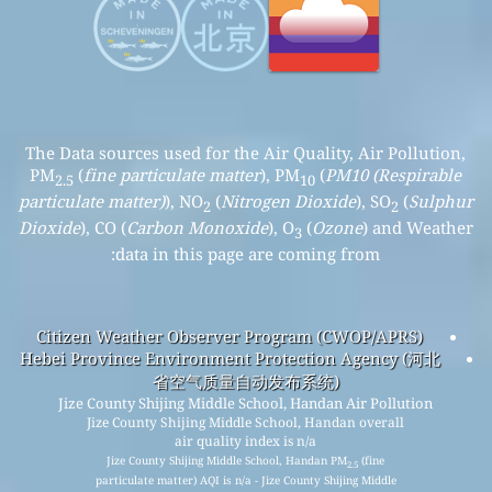
The Data sources used for the Air Quality, Air Pollution,
PM
(
fine particulate matter
), PM
(
PM10 (Respirable
2.5
10
particulate matter)
), NO
(
Nitrogen Dioxide
), SO
(
Sulphur
2
2
Dioxide
), CO (
Carbon Monoxide
), O
(
Ozone
) and Weather
3
data in this page are coming from:
Citizen Weather Observer Program (CWOP/APRS)
Hebei Province Environment Protection Agency (河北
省空气质量自动发布系统)
Jize County Shijing Middle School, Handan Air Pollution
Jize County Shijing Middle School, Handan overall
air quality index is n/a
Jize County Shijing Middle School, Handan PM
(fine
2.5
particulate matter) AQI is n/a - Jize County Shijing Middle