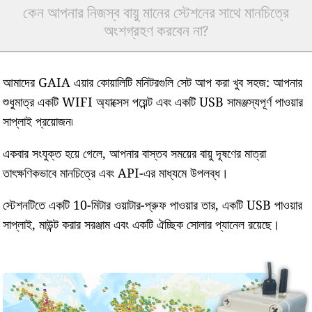
কেন আপনার নিজস্ব বায়ু মানের স্টেশনের সাথে মানচিত্রে
অংশগ্রহণ করবেন না?
আমাদের GAIA এয়ার কোয়ালিটি মনিটরগুলি সেট আপ করা খুব সহজ: আপনার
শুধুমাত্র একটি WIFI অ্যাক্সেস পয়েন্ট এবং একটি USB সামঞ্জস্যপূর্ণ পাওয়ার
সাপ্লাই প্রয়োজন৷
একবার সংযুক্ত হয়ে গেলে, আপনার বাস্তব সময়ের বায়ু দূষণের মাত্রা
তাৎক্ষণিকভাবে মানচিত্রে এবং API-এর মাধ্যমে উপলব্ধ।
স্টেশনটিতে একটি 10-মিটার ওয়াটার-প্রুফ পাওয়ার তার, একটি USB পাওয়ার
সাপ্লাই, মাউন্ট করার সরঞ্জাম এবং একটি ঐচ্ছিক সোলার প্যানেল রয়েছে।