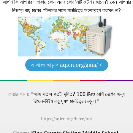
আপনি কি আপনার এলাকায় কোন এয়ার কোয়ালিটি স্টেশন জানেন?
কেন আপনার
নিজস্ব বায়ু মানের স্টেশনের সাথে মানচিত্রে অংশগ্রহণ করবেন না?
এ আরও জানুন
> aqicn.org/gaia/ <
শেয়ার করুন: “
আজ বাতাস কতটা দূষিত? 100 টিরও বেশি দেশের জন্য
রিয়েল-টাইম বায়ু দূষণ মানচিত্র দেখুন।
”
https://aqicn.org/here/bn/