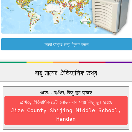
আরো তথ্যের জন্য ক্লিক করুন
বায়ু মানের ঐতিহাসিক তথ্য
ওহো... দুঃখিত, কিছু ভুল হয়েছে
দুঃখিত, ঐতিহাসিক ডেটা লোড করার সময় কিছু ভুল হয়েছে
Jize County Shijing Middle School,
Handan