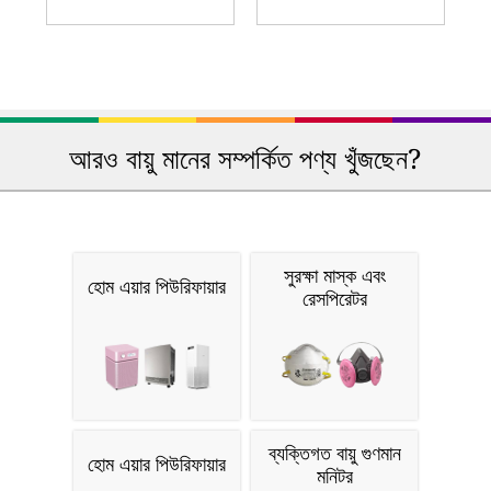
আরও বায়ু মানের সম্পর্কিত পণ্য খুঁজছেন?
সুরক্ষা মাস্ক এবং
হোম এয়ার পিউরিফায়ার
রেসপিরেটর
ব্যক্তিগত বায়ু গুণমান
হোম এয়ার পিউরিফায়ার
মনিটর