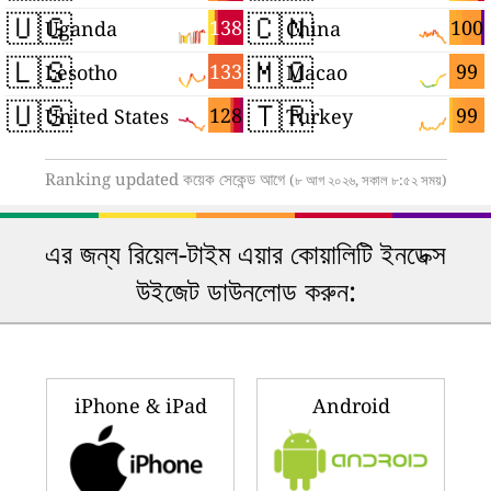
🇺🇬
🇨🇳
138
100
Uganda
China
🇱🇸
🇲🇴
133
99
Lesotho
Macao
🇺🇸
🇹🇷
128
99
United States
Turkey
Ranking updated কয়েক সেকেন্ড আগে
(৮ আগ ২০২৬, সকাল ৮:৫২ সময়)
এর জন্য রিয়েল-টাইম এয়ার কোয়ালিটি ইনডেক্স
উইজেট ডাউনলোড করুন:
iPhone & iPad
Android