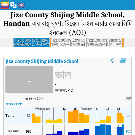
Jize County Shijing Middle School,
Handan
-এর বায়ু দূষণ: রিয়েল-টাইম এয়ার কোয়ালিটি
ইনডেক্স (AQI)
Jize County Shijing
Jize County Environmental Protection Burea
Jize County First Middle 
Middle School,
邯郸市鸡泽县诗经中学
邯郸市鸡泽县环境保护局
邯郸市鸡泽县第一中学
Handan
Jize County Shijing Middle School, Handan
-এর AQI
:
Jize County 
ভাল
-
-
তাপমাত্রা:
-
°C
বর্তমান
গত 2 দিন
মিনিট
সর্
আবহাওয়ার তথ্য
Temp
30
24
Pressure
986
976
9