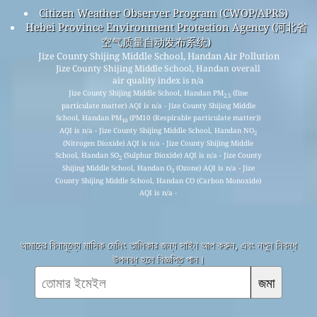
Citizen Weather Observer Program (CWOP/APRS)
Hebei Province Environment Protection Agency (河北省
空气质量自动发布系统)
Jize County Shijing Middle School, Handan Air Pollution
Jize County Shijing Middle School, Handan overall
air quality index is n/a
Jize County Shijing Middle School, Handan PM
(fine
2.5
particulate matter) AQI is n/a - Jize County Shijing Middle
School, Handan PM
(PM10 (Respirable particulate matter))
10
AQI is n/a - Jize County Shijing Middle School, Handan NO
2
(Nitrogen Dioxide) AQI is n/a - Jize County Shijing Middle
School, Handan SO
(Sulphur Dioxide) AQI is n/a - Jize County
2
Shijing Middle School, Handan O
(Ozone) AQI is n/a - Jize
3
County Shijing Middle School, Handan CO (Carbon Monoxide)
AQI is n/a -
আমাদের বিনামূল্যে মাসিক মেলিং তালিকার জন্য সাইন আপ করুন, এবং নতুন নিবন্ধ
উপলব্ধ হলে বিজ্ঞপ্তি পান।
জমা