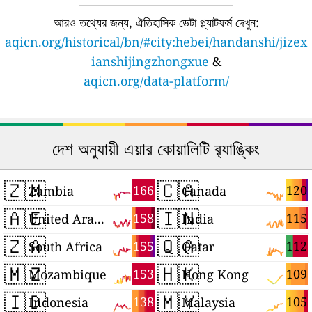
আরও তথ্যের জন্য, ঐতিহাসিক ডেটা প্ল্যাটফর্ম দেখুন:
aqicn.org/historical/bn/#city:hebei/handanshi/jizex
ianshijingzhongxue
&
aqicn.org/data-platform/
দেশ অনুযায়ী এয়ার কোয়ালিটি র‍্যাঙ্কিং
🇿🇲
🇨🇦
166
120
Zambia
Canada
🇦🇪
🇮🇳
158
115
United Arab Emirates
India
🇿🇦
🇶🇦
155
112
South Africa
Qatar
🇲🇿
🇭🇰
153
109
Mozambique
Hong Kong
🇮🇩
🇲🇾
138
105
Indonesia
Malaysia