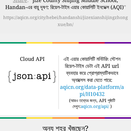
Share
: “
Jize County Shijing Middle School,
Handan-এর বায়ু দূষণ: রিয়েল-টাইম এয়ার কোয়ালিটি ইনডেক্স (AQI)
”
https://aqicn.org/city/hebei/handanshi/jizexianshijingzhong
xue/bn/
Cloud API
এই এয়ার কোয়ালিটি মনিটরিং স্টেশন
রিয়েল-টাইম ডেটা এই API url
ব্যবহার করে প্রোগ্রাম্যাটিকভাবে
অ্যাক্সেস করা যেতে পারে:
aqicn.org/data-platform/a
pi/H10432
(
আরও তথ্যের জন্য, API পৃষ্ঠাটি
দেখুন:
aqicn.org/api/
)
অন্য শহর খুঁজছেন?