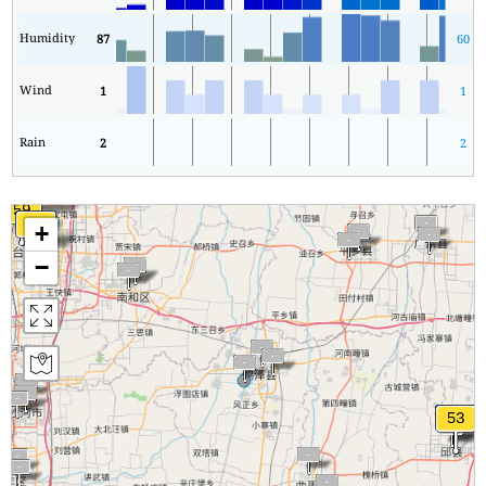
Humidity
87
60
Wind
1
1
Rain
2
2
+
−