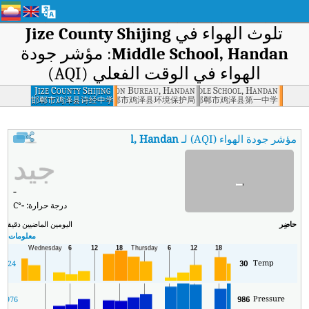
تلوث الهواء في
Jize County Shijing
Middle School, Handan
: مؤشر جودة
الهواء في الوقت الفعلي (AQI)
ounty Environmental Protection Bureau, Handan
Jize County Shijing
Jize County First Middle School, Handan
Middle School,
邯郸市鸡泽县诗经中学
邯郸市鸡泽县环境保护局
邯郸市鸡泽县第一中学
Handan
مؤشر جودة الهواء (AQI) لـ
County Shijing Middle School, Handan
جيد
-
-
درجة حرارة:
-
°C
حاضِر
اليومين الماضيين
دقيقة
ال
معلومات ال
Temp
24
30
Pressure
6
976
986