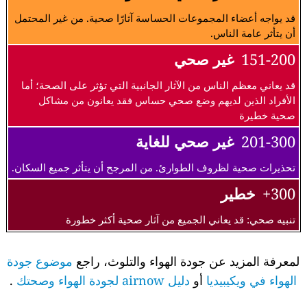
قد يواجه أعضاء المجموعات الحساسة آثارًا صحية. من غير المحتمل
أن يتأثر عامة الناس.
151-200
غير صحي
قد يعاني معظم الناس من الآثار الجانبية التي تؤثر على الصحة؛ أما
الأفراد الذين لديهم وضع صحي حساس فقد يعانون من مشاكل
صحية خطيرة
201-300
غير صحي للغاية
تحذيرات صحية لظروف الطوارئ. من المرجح أن يتأثر جميع السكان.
300+
خطير
تنبيه صحي: قد يعاني الجميع من آثار صحية أكثر خطورة
لمعرفة المزيد عن جودة الهواء والتلوث، راجع
موضوع جودة
الهواء في ويكيبيديا
أو
دليل airnow لجودة الهواء وصحتك
.