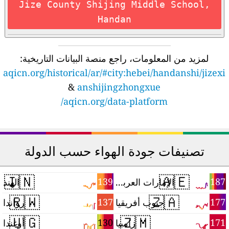
Jize County Shijing Middle School,
Handan
لمزيد من المعلومات، راجع منصة البيانات التاريخية:
aqicn.org/historical/ar/#city:hebei/handanshi/jizexi
&
anshijingzhongxue
aqicn.org/data-platform/
تصنيفات جودة الهواء حسب الدولة
🇮🇳
🇦🇪
9
139
187
الإمارات العربية المتحدة
الهند
🇷🇼
🇿🇦
8
137
177
جنوب أفريقيا
رواندا
🇺🇬
🇿🇲
6
130
171
زامبيا
أوغندا