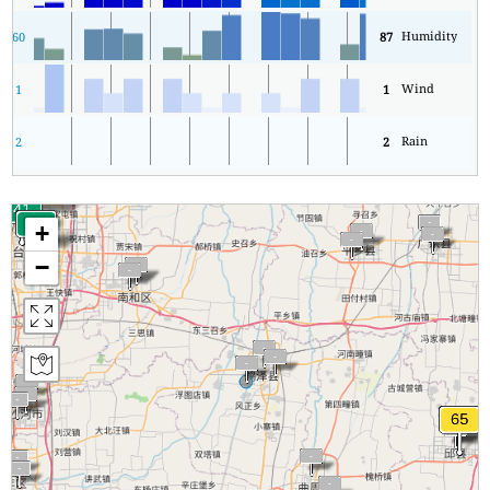
Humidity
60
87
Wind
1
1
Rain
2
2
+
−