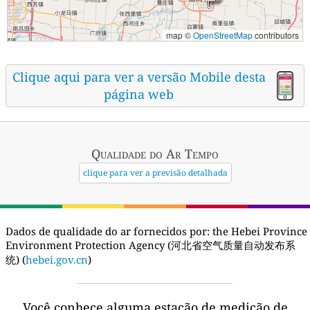
map ©
OpenStreetMap
contributors
Clique aqui para ver a versão Mobile desta
página web
Qualidade do Ar
Tempo
clique para ver a previsão detalhada
Dados de qualidade do ar fornecidos por:
the Hebei Province
Environment Protection Agency (河北省空气质量自动发布系
统) (
hebei.gov.cn
)
Você conhece alguma estação de medição de