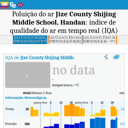
Poluição do ar
Jize County Shijing
Middle School, Handan
: índice de
qualidade do ar em tempo real (IQA)
Jize County Shijing
Jize County Environmental Protection Burea
Jize County First Middle 
Middle School,
邯郸市鸡泽县诗经中学
邯郸市鸡泽县环境保护局
邯郸市鸡泽县第一中学
Handan
IQA de
Jize County Shijing Middle School, Handan
:
Índice de 
no data
-
-
temperatura:
-
°C
atual
últimos 2 dias
min
m
Informações Meteorológicas
Temp.
30
24
Pressão
986
976