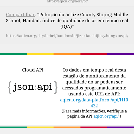
https://aqicn.org/here/pt/
Compartilhar
: “
Poluição do ar Jize County Shijing Middle
School, Handan: índice de qualidade do ar em tempo real
(IQA)
”
https://aqicn.org/city/hebei/handanshi/jizexianshijingzhongxue/pt/
Cloud API
Os dados em tempo real desta
estação de monitoramento da
qualidade do ar podem ser
acessados programaticamente
usando este URL de API:
aqicn.org/data-platform/api/H10
432
(
Para mais informações, verifique a
página da API:
aqicn.org/api/
)