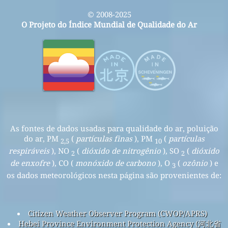
© 2008-2025
O Projeto do Índice Mundial de Qualidade do Ar
As fontes de dados usadas para qualidade do ar, poluição
do ar, PM
(
partículas finas
), PM
(
partículas
2,5
10
respiráveis
), NO
(
dióxido de nitrogênio
), SO
(
dióxido
2
2
de enxofre
), CO (
monóxido de carbono
), O
(
ozônio
) e
3
os dados meteorológicos nesta página são provenientes de:
Citizen Weather Observer Program (CWOP/APRS)
Hebei Province Environment Protection Agency (河北省