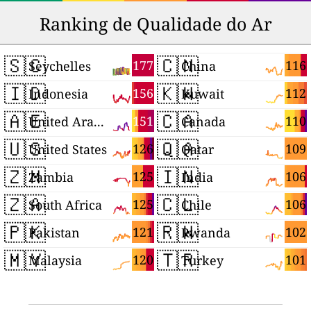
Ranking de Qualidade do Ar
🇸🇨
🇨🇳
177
116
Seychelles
China
🇮🇩
🇰🇼
156
112
Indonesia
Kuwait
🇦🇪
🇨🇦
151
110
United Arab Emirates
Canada
🇺🇸
🇶🇦
126
109
United States
Qatar
🇿🇲
🇮🇳
125
106
Zambia
India
🇿🇦
🇨🇱
125
106
South Africa
Chile
🇵🇰
🇷🇼
121
102
Pakistan
Rwanda
🇲🇾
🇹🇷
120
101
Malaysia
Turkey