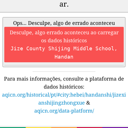
ar.
Ops... Desculpe, algo de errado aconteceu
Desculpe, algo errado aconteceu ao carregar
os dados históricos
Jize County Shijing Middle School,
Handan
Para mais informações, consulte a plataforma de
dados históricos:
aqicn.org/historical/pt/#city:hebei/handanshi/jizexi
anshijingzhongxue
&
aqicn.org/data-platform/