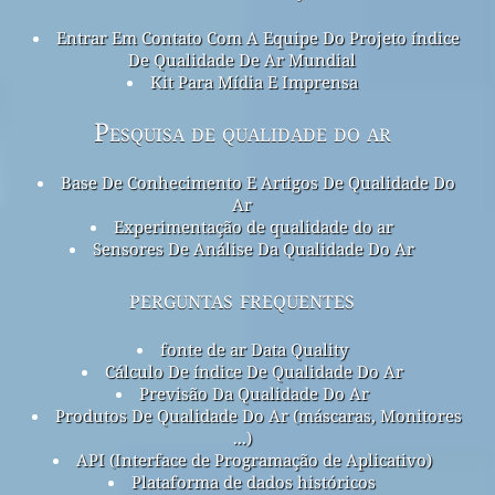
Entrar Em Contato Com A Equipe Do Projeto índice
De Qualidade De Ar Mundial
Kit Para Mídia E Imprensa
Pesquisa de qualidade do ar
Base De Conhecimento E Artigos De Qualidade Do
Ar
Experimentação de qualidade do ar
Sensores De Análise Da Qualidade Do Ar
perguntas frequentes
fonte de ar Data Quality
Cálculo De índice De Qualidade Do Ar
Previsão Da Qualidade Do Ar
Produtos De Qualidade Do Ar (máscaras, Monitores
...)
API (Interface de Programação de Aplicativo)
Plataforma de dados históricos