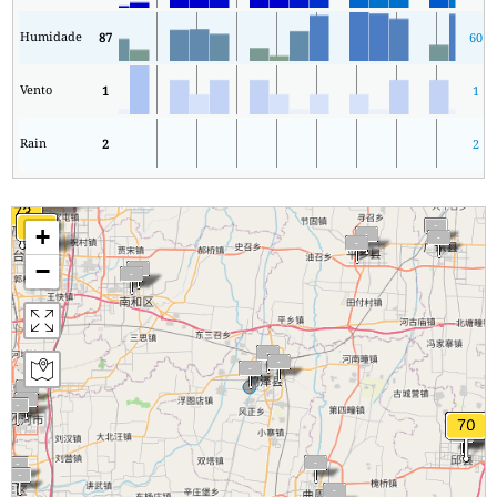
Humidade
87
60
Vento
1
1
Rain
2
2
+
−