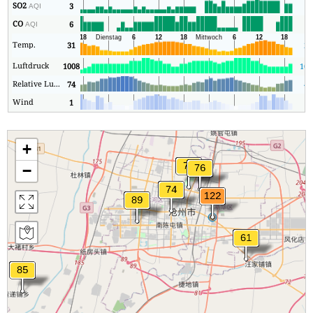
SO2
3
2
AQI
CO
6
4
AQI
Temp.
31
28
Luftdruck
1008
100
Relative Luftfeuchtigkeit
74
47
Wind
1
0
+
−