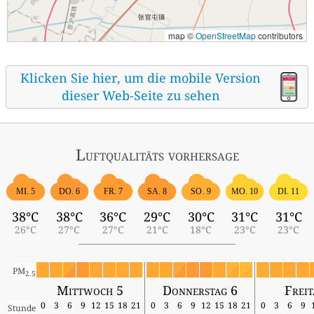
map ©
OpenStreetMap
contributors
Klicken Sie hier, um die mobile Version
dieser Web-Seite zu sehen
Luftqualitäts vorhersage
MI. 5
DO. 6
FR. 7
SA. 8
SO. 9
MO. 10
DI. 11
38°C
38°C
36°C
29°C
30°C
31°C
31°C
26°C
27°C
27°C
21°C
18°C
23°C
23°C
PM
2.5
Mittwoch 5
Donnerstag 6
Freit
0
3
6
9
12
15
18
21
0
3
6
9
12
15
18
21
0
3
6
9
Stunde