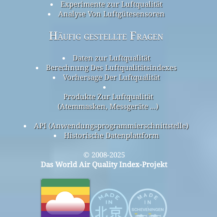
Experimente zur Luftqualität
Analyse Von Luftgütesensoren
Häufig gestellte Fragen
Daten zur Luftqualität
Berechnung Des Luftqualitätsindexes
Vorhersage Der Luftqualität
Produkte Zur Luftqualität
(Atemmasken, Messgeräte ...)
API (Anwendungsprogrammierschnittstelle)
Historische Datenplattform
© 2008-2025
Das World Air Quality Index-Projekt