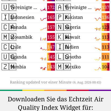
🇺🇸
🇦🇪
172
137
Vereinigte Staaten
Vereinigte Arabische Emirate
🇮🇩
🇵🇰
165
136
Indonesien
Pakistan
🇨🇦
🇳🇬
157
123
Kanada
Nigeria
🇲🇿
🇰🇼
155
113
Mosambik
Kuwait
🇨🇱
🇮🇳
147
113
Chile
Indien
🇺🇬
🇱🇸
145
111
Uganda
Lesotho
🇿🇲
🇲🇽
143
104
Sambia
Mexiko
Ranking updated vor einer Minute
(6. Aug. 2026 00:45)
Downloaden Sie das Echtzeit Air
Quality Index Widget für: