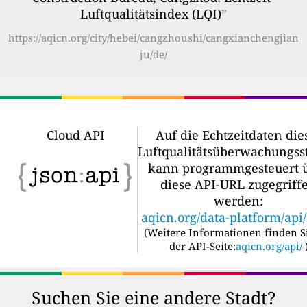
Luftqualitätsindex (LQI)
”
https://aqicn.org/city/hebei/cangzhoushi/cangxianchengjian
ju/de/
Cloud API
Auf die Echtzeitdaten die
Luftqualitätsüberwachungss
kann programmgesteuert 
diese API-URL zugegriff
werden:
aqicn.org/data-platform/api
(
Weitere Informationen finden S
der API-Seite:
aqicn.org/api/
Suchen Sie eine andere Stadt?