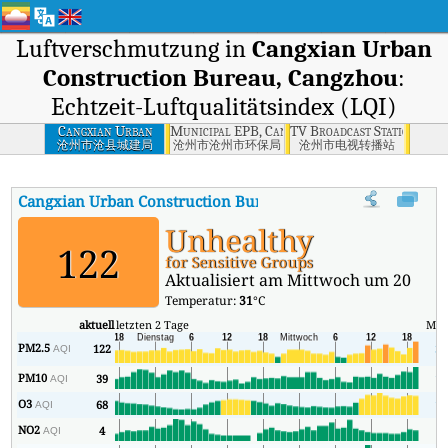
Luftverschmutzung in
Cangxian Urban
Construction Bureau, Cangzhou
:
Echtzeit-Luftqualitätsindex (LQI)
Cangxian Urban
Municipal EPB, Cangzhou
TV Broadcast Station, Ca
Construction
沧州市沧县城建局
沧州市沧州市环保局
沧州市电视转播站
Bureau, Cangzhou
Cangxian Urban Construction Bureau, Cangzhou
AQI
:
Cangxi
Unhealthy
122
for Sensitive Groups
Aktualisiert am Mittwoch um 20
Temperatur:
31
°C
aktuell
letzten 2 Tage
Min
PM2.5
122
38
AQI
PM10
39
10
AQI
O3
68
17
AQI
NO2
4
1
AQI