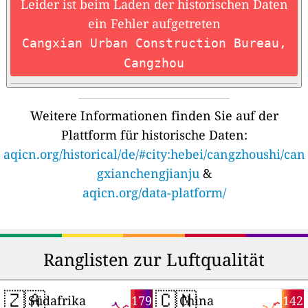
Leider ist beim Laden der historischen Daten
ein Fehler aufgetreten
Cangxian Urban Construction Bureau,
Cangzhou
Weitere Informationen finden Sie auf der
Plattform für historische Daten:
aqicn.org/historical/de/#city:hebei/cangzhoushi/can
gxianchengjianju
&
aqicn.org/data-platform/
Ranglisten zur Luftqualität
🇿🇦
🇨🇳
179
142
Südafrika
China