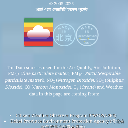
© 2008-2025
ওয়ার্ল্ড এয়ার কোয়ালিটি ইনডেক্স প্রজেক্ট
The Data sources used for the Air Quality, Air Pollution,
PM
(
fine particulate matter
), PM
(
PM10 (Respirable
2.5
10
particulate matter)
), NO
(
Nitrogen Dioxide
), SO
(
Sulphur
2
2
Dioxide
), CO (
Carbon Monoxide
), O
(
Ozone
) and Weather
3
data in this page are coming from:
Citizen Weather Observer Program (CWOP/APRS)
Hebei Province Environment Protection Agency (河北省
空气质量自动发布系统)