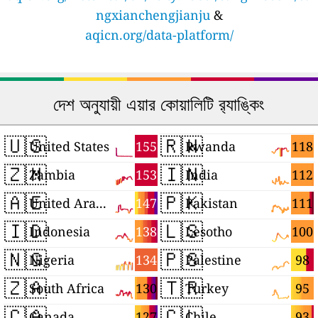
ngxianchengjianju
&
aqicn.org/data-platform/
দেশ অনুযায়ী এয়ার কোয়ালিটি র‍্যাঙ্কিং
🇺🇸
🇷🇼
155
118
United States
Rwanda
🇿🇲
🇮🇳
153
112
Zambia
India
🇦🇪
🇵🇰
147
111
United Arab Emirates
Pakistan
🇮🇩
🇱🇸
138
100
Indonesia
Lesotho
🇳🇬
🇵🇸
134
98
Nigeria
Palestine
🇿🇦
🇹🇷
130
95
South Africa
Turkey
🇨🇦
🇨🇱
127
93
Canada
Chile