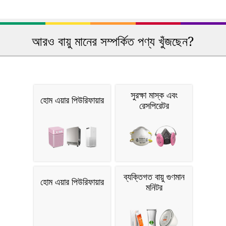
আরও বায়ু মানের সম্পর্কিত পণ্য খুঁজছেন?
সুরক্ষা মাস্ক এবং
হোম এয়ার পিউরিফায়ার
রেসপিরেটর
ব্যক্তিগত বায়ু গুণমান
হোম এয়ার পিউরিফায়ার
মনিটর