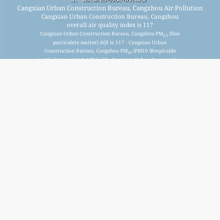
Cangxian Urban Construction Bureau, Cangzhou Air Pollution
Cangxian Urban Construction Bureau, Cangzhou
overall air quality index is 117
Cangxian Urban Construction Bureau, Cangzhou PM
(fine
2.5
particulate matter) AQI is 117 - Cangxian Urban
Construction Bureau, Cangzhou PM
(PM10 (Respirable
10
particulate matter)) AQI is 50 - Cangxian Urban Construction
Bureau, Cangzhou NO
(Nitrogen Dioxide) AQI is 2 - Cangxian
2
Urban Construction Bureau, Cangzhou SO
(Sulphur Dioxide)
2
AQI is 2 - Cangxian Urban Construction Bureau, Cangzhou O
3
(Ozone) AQI is 60 - Cangxian Urban Construction Bureau,
Cangzhou CO (Carbon Monoxide) AQI is 6 -
আমাদের বিনামূল্যে মাসিক মেলিং তালিকার জন্য সাইন আপ করুন, এবং নতুন নিবন্ধ
উপলব্ধ হলে বিজ্ঞপ্তি পান।
জমা
This page has been generated on Friday, Aug 7th 2026, 19:24 pm CST from jp2n