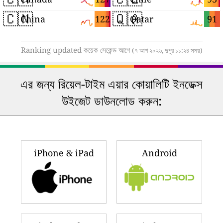
🇨🇳
🇶🇦
122
91
China
Qatar
Ranking updated কয়েক সেকেন্ড আগে
(৭ আগ ২০২৬, দুপুর ১১:২৪ সময়)
এর জন্য রিয়েল-টাইম এয়ার কোয়ালিটি ইনডেক্স
উইজেট ডাউনলোড করুন:
iPhone & iPad
Android