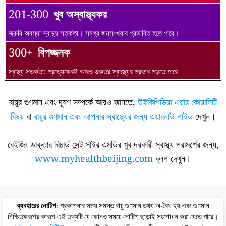
201-300
খুব অস্বাস্থ্যকর
জরুরি অবস্থা স্বাস্থ্য সতর্কতা। সমগ্র জনসংখ্যার প্রভাবিত হতে পারে।
300+
বিপজ্জনক
স্বাস্থ্য সতর্কতা: প্রত্যেকেরই আরও গুরুতর স্বাস্থ্যের প্রভাব পড়তে পারে
বায়ুর গুণমান এবং দূষণ সম্পর্কে আরও জানতে,
উইকিপিডিয়া এয়ার কোয়ালিটি
বিষয়
বা
বায়ুর গুণমান এবং আপনার স্বাস্থ্যের জন্য এয়ারনাউ গাইড
দেখুন।
বেইজিং ডাক্তার রিচার্ড সেন্ট সাইর এমডির খুব দরকারী স্বাস্থ্য পরামর্শের জন্য,
www.myhealthbeijing.com
ব্লগ দেখুন।
ব্যবহারের নোটিশ
: প্রকাশনার সময় সমস্ত বায়ু গুণমান তথ্য অ-বৈধ হয় এবং গুণমান
নিশ্চিতকরণের কারণে এই তথ্যটি যে কোনও সময়ে নোটিশ ছাড়াই সংশোধন করা যেতে পারে।