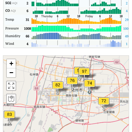
SO2
2
2
AQI
CO
6
4
AQI
Temp
31
29
Pressure
1008
1005
Humidity
66
49
Wind
4
1
+
−