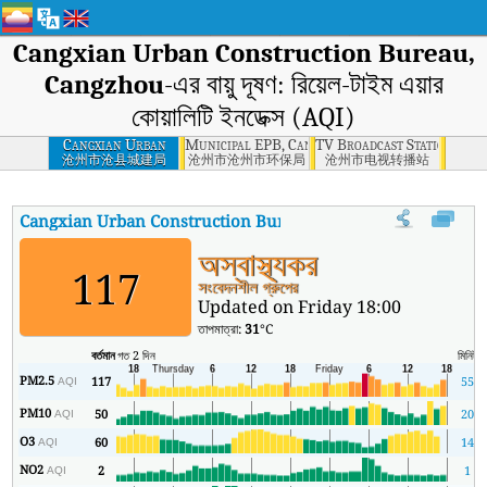
Cangxian Urban Construction Bureau,
Cangzhou
-এর বায়ু দূষণ: রিয়েল-টাইম এয়ার
কোয়ালিটি ইনডেক্স (AQI)
Cangxian Urban
Municipal EPB, Cangzhou
TV Broadcast Station, Ca
Construction
沧州市沧县城建局
沧州市沧州市环保局
沧州市电视转播站
Bureau, Cangzhou
Cangxian Urban Construction Bureau, Cangzhou
-এর AQI
:
Can
অস্বাস্থ্যকর
117
সংবেদনশীল গ্রুপের
Updated on Friday 18:00
তাপমাত্রা:
31
°C
বর্তমান
গত 2 দিন
মিনিট
স
PM2.5
117
55
AQI
PM10
50
20
AQI
O3
60
14
AQI
NO2
2
1
AQI