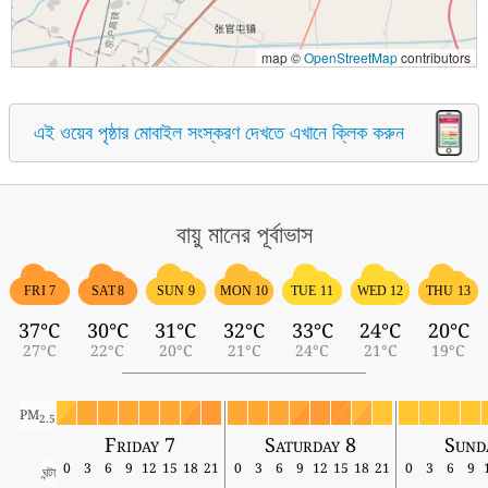
map ©
OpenStreetMap
contributors
এই ওয়েব পৃষ্ঠার মোবাইল সংস্করণ দেখতে এখানে ক্লিক করুন
বায়ু মানের পূর্বাভাস
FRI 7
SAT 8
SUN 9
MON 10
TUE 11
WED 12
THU 13
37°C
30°C
31°C
32°C
33°C
24°C
20°C
27°C
22°C
20°C
21°C
24°C
21°C
19°C
PM
2.5
Friday 7
Saturday 8
Sund
0
3
6
9
12
15
18
21
0
3
6
9
12
15
18
21
0
3
6
9
ঘন্টা