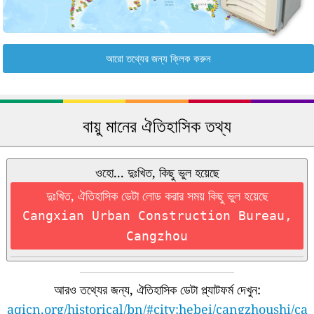
আরো তথ্যের জন্য ক্লিক করুন
বায়ু মানের ঐতিহাসিক তথ্য
ওহো... দুঃখিত, কিছু ভুল হয়েছে
দুঃখিত, ঐতিহাসিক ডেটা লোড করার সময় কিছু ভুল হয়েছে
Cangxian Urban Construction Bureau,
Cangzhou
আরও তথ্যের জন্য, ঐতিহাসিক ডেটা প্ল্যাটফর্ম দেখুন:
aqicn.org/historical/bn/#city:hebei/cangzhoushi/ca