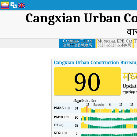
Cangxian Urban Co
वा
Cangxian Urban
Municipal EPB, Cang
T
Construction
沧州市沧县城建局
沧州市沧州市环保局
Bureau, Cangzhou
Cangxian Urban Construction Bureau
90
मध
Updat
प्राथमिक 
मौजूदा
पिछले 2 दिन
PM2.5
61
AQI
PM10
90
AQI
O3
62
AQI
NO2
5
AQI