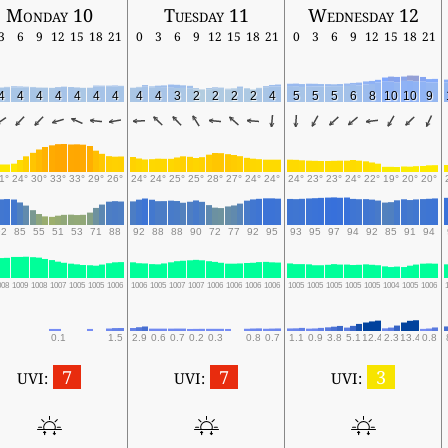
Monday 10
Tuesday 11
Wednesday 12
3
6
9
12
15
18
21
0
3
6
9
12
15
18
21
0
3
6
9
12
15
18
21
4
4
4
4
4
4
4
4
4
3
2
2
2
2
4
5
5
5
6
8
10
10
9
1°
24°
30°
33°
33°
29°
26°
24°
24°
25°
25°
28°
27°
24°
24°
24°
23°
23°
24°
22°
19°
20°
20°
92
85
55
51
53
71
88
92
88
88
90
72
77
92
95
93
95
97
94
92
85
91
94
008
1009
1008
1007
1005
1005
1006
1006
1005
1007
1007
1006
1006
1006
1006
1005
1005
1005
1005
1005
1004
1005
1006
0.1
1.5
2.9
0.6
0.7
0.2
0.3
0.8
0.7
1.1
0.9
3.8
5.1
12.4
2.3
13.4
0.8
7
7
3
UVI:
UVI:
UVI: