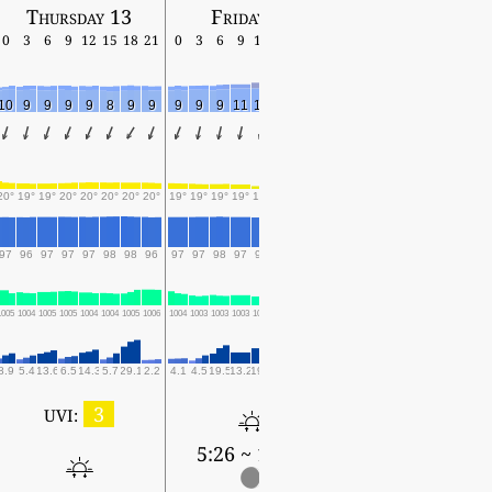
Thursday 13
Friday 14
Saturday 15
0
3
6
9
12
15
18
21
0
3
6
9
12
15
18
21
0
3
6
9
12
15
18
10
9
9
9
9
8
9
9
9
9
9
11
11
12
13
11
12
11
9
10
11
11
11
20°
19°
19°
20°
20°
20°
20°
20°
19°
19°
19°
19°
18°
18°
18°
18°
18°
18°
18°
19°
19°
19°
19°
97
96
97
97
97
98
98
96
97
97
98
97
96
98
97
97
98
97
98
98
97
97
97
1005
1004
1005
1005
1004
1004
1005
1006
1004
1003
1003
1003
1003
1003
1002
1002
1000
1000
1001
1001
1000
1000
1001
8.9
5.4
13.6
6.5
14.3
5.7
29.1
2.2
4.1
4.5
19.5
13.2
19.4
16.6
39.5
22.5
42.5
6.3
9.1
3.1
5.6
1.5
3.8
3
UVI:
5:26 ~ 19:10
5:27 ~ 19:09