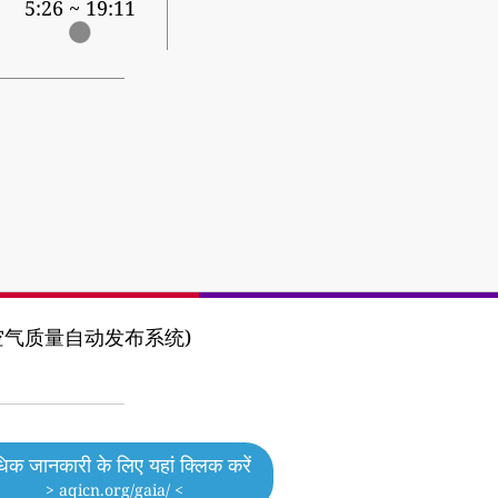
5:26 ~ 19:11
 (河北省空气质量自动发布系统)
िक जानकारी के लिए यहां क्लिक करें
> aqicn.org/gaia/ <