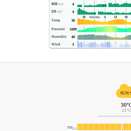
SO2
4
AQI
CO
4
AQI
Temp
30
Pressure
1009
Humidity
40
Wind
3
SUN 
30°
21°C
PM
2.5