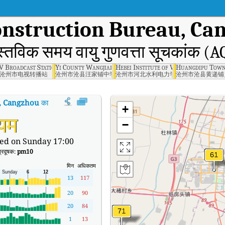
nstruction Bureau, Ca
स्तविक समय वायु गुणवत्ता सूचकांक (A
zhou
V Broadcast Station, Cangzhou
Yi County Wangjiapu Middle School, Cangzhou
Hebei Institute of Water Conservan
Huangdipu Towns
沧州市电视转播站
沧州市沧县汪家铺中学
沧州市河北水利电力学院
沧州市沧县黄递铺
, Cangzhou
का AQI
:
Cangxian Urban Construction Bureau, Cangzhou का वास्तविक
+
्यम
−
ed on Sunday 17:00
प्रदूषक:
pm10
मिन
अधिकतम
13
117
20
90
20
84
1
13