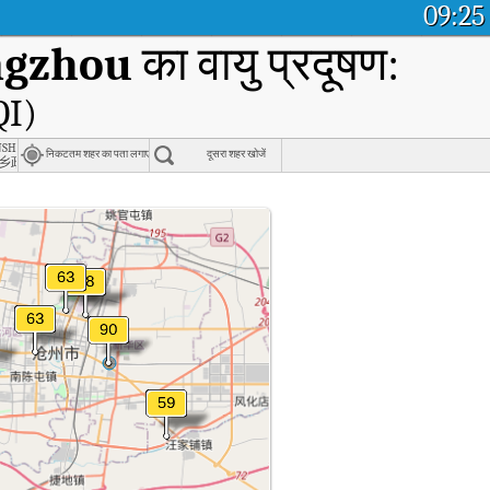
09:25
ngzhou
का वायु प्रदूषण:
QI)
cy and Electric Power, Cangzhou
hip Government, Jixian County, Cangzhou
निकटतम शहर का पता लगाएं
दूसरा शहर खोजें
乡政府
 समय वायु गुणवत्ता सूचकांक (AQI)।