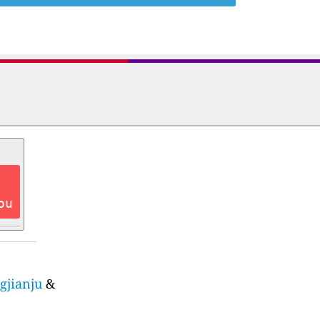
ou
gjianju
&