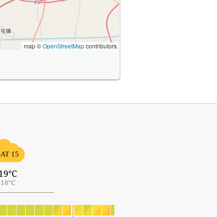
map ©
OpenStreetMap
contributors
SAT 15
19°C
18°C