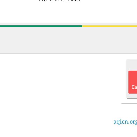
C
aqicn.or