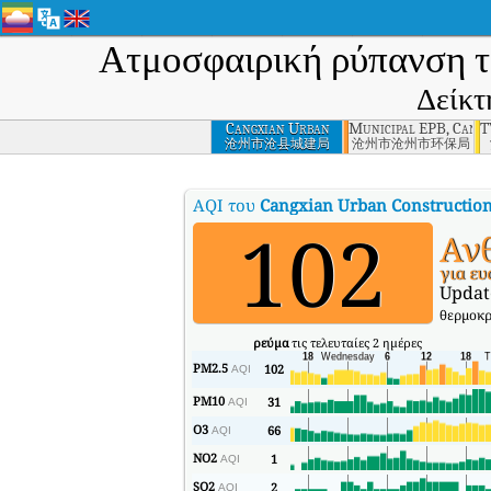
Ατμοσφαιρική ρύπανση 
Δείκτ
Cangxian Urban
Municipal EPB, Cang
T
Construction
沧州市沧县城建局
沧州市沧州市环保局
Bureau, Cangzhou
AQI του
Cangxian Urban Constructio
102
Ανθ
για ευ
Updat
θερμοκρ
ρεύμα
τις τελευταίες 2 ημέρες
PM2.5
102
AQI
PM10
31
AQI
O3
66
AQI
NO2
1
AQI
SO2
2
AQI