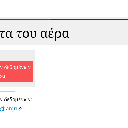
ητα του αέρα
ών δεδομένων
ou
ν δεδομένων:
gjianju
&