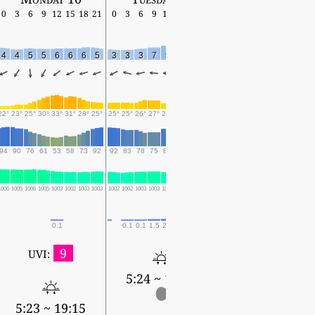
0
3
6
9
12
15
18
21
0
3
6
9
12
15
18
21
0
3
6
9
12
15
18
4
4
5
5
6
6
6
5
3
3
3
7
9
10
11
13
14
18
17
20
18
18
18
22°
23°
25°
30°
33°
31°
28°
25°
25°
25°
26°
27°
24°
23°
23°
22°
21°
21°
22°
21°
21°
21°
20°
94
90
76
61
53
58
73
92
92
83
78
75
88
93
95
97
97
97
96
94
95
95
92
1006
1005
1006
1005
1003
1002
1003
1003
1002
1002
1003
1003
1002
1001
1000
998
995
991
991
991
991
992
993
0.1
0.1
0.1
1.5
2.6
3
11.4
22.9
53.1
42
101.8
21.9
49.6
18.9
25
9
UVI:
5:24 ~ 19:13
5:25 ~ 19:12
5:23 ~ 19:15