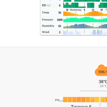
CO
6
AQI
Temp
35
Pressure
1005
Humidity
61
Wind
2
THU 
38°
28°C
PM
2.5
Thursday 6