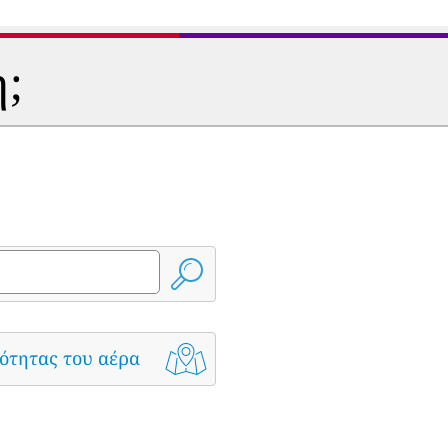
η;
ότητας του αέρα