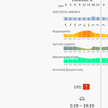
0
3
6
9
12
15
18
21
0
ώρα
ΤΑΧΥΤΗΤΑ ΑΝΕΜΟΥ
3
2
1
1
1
1
5
4
3
θερμοκρασία
28°
28°
29°
34°
37°
38°
32°
30°
29°
2
σχετική υγρασία
66
65
62
50
41
35
60
56
56
βαρομετρική πίεση
1008
1007
1008
1008
1006
1004
1005
1005
1006
1
συνολική βροχόπτωση
7
UVI:
5:19 ~ 19:19