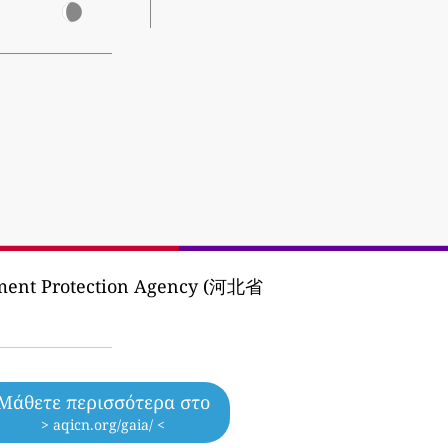
nment Protection Agency (河北省
Μάθετε περισσότερα στο
> aqicn.org/gaia/ <