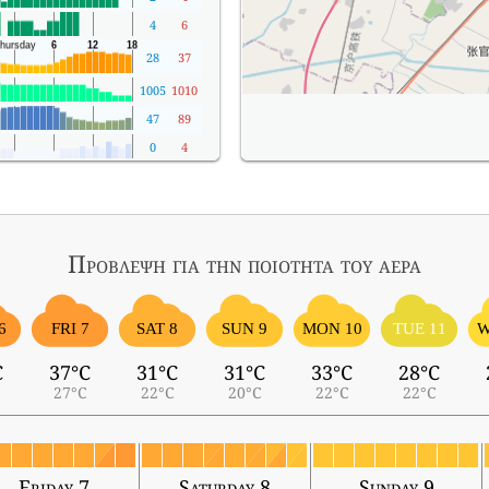
4
6
28
37
1005
1010
47
89
0
4
Πρόβλεψη για την ποιότητα του αέρα
6
FRI 7
SAT 8
SUN 9
MON 10
TUE 11
W
C
37°C
31°C
31°C
33°C
28°C
27°C
22°C
20°C
22°C
22°C
Friday 7
Saturday 8
Sunday 9