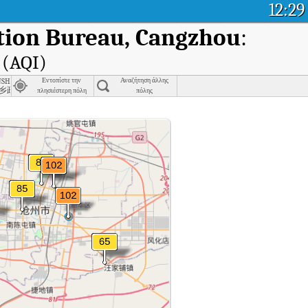
12:29
tion Bureau, Cangzhou
:
 (AQI)
cy and Electric Power, Cangzhou
hip Government, Jixian County, Cangzhou
Εντοπίστε την
Αναζήτηση άλλης
乡政府
πλησιέστερη πόλη
πόλης
της Cangxian Urban Construction Bureau, Cangzhou.