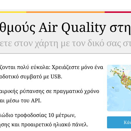
θμούς Air Quality στη
ετε στον χάρτη με τον δικό σας 
ζονται πολύ εύκολα: Χρειάζεστε μόνο ένα
οδοτικό συμβατό με USB.
φαιρικής ρύπανσης σε πραγματικό χρόνο
αι μέσω του API.
λώδιο τροφοδοσίας 10 μέτρων,
Κάν
σης και προαιρετικό ηλιακό πάνελ.