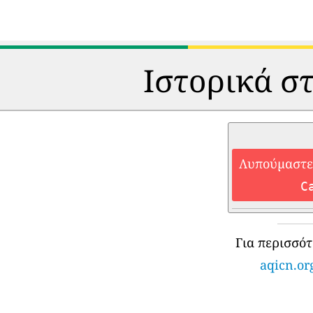
Ιστορικά στ
Λυπούμαστε,
C
Για περισσό
aqicn.or