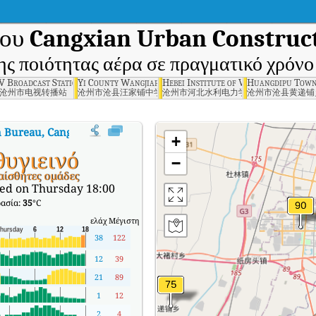
του
Cangxian Urban Construc
ης ποιότητας αέρα σε πραγματικό χρόνο
zhou
V Broadcast Station, Cangzhou
Yi County Wangjiapu Middle School, Cangzhou
Hebei Institute of Water Conservan
Huangdipu Towns
沧州市电视转播站
沧州市沧县汪家铺中学
沧州市河北水利电力学院
沧州市沧县黄递铺
n Bureau, Cangzhou
:
Δείκτης ποιότητας αέρα σε πραγματικό χρόνο (AQI) 
+
υγιεινό
−
αίσθητες ομάδες
ed on Thursday 18:00
ασία:
35
°C
ελάχ
Μέγιστη
38
122
12
39
21
89
1
12
2
4