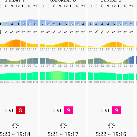
3
6
9
12
15
18
21
0
3
6
9
12
15
18
21
0
3
6
9
12
15
18
21
1
2
4
8
9
8
8
7
6
5
6
6
6
5
4
4
4
4
4
6
6
5
5
7°
29°
35°
36°
32°
28°
27°
26°
25°
25°
28°
31°
30°
24°
22°
22°
20°
22°
28°
31°
30°
24°
22°
60
59
45
43
55
66
71
71
67
57
38
28
28
46
53
60
68
62
36
27
26
51
83
005
1006
1007
1006
1007
1008
1010
1010
1010
1012
1012
1010
1009
1009
1010
1009
1009
1009
1008
1007
1006
1006
1006
8
9
9
UVI:
UVI:
UVI:
5:20 ~ 19:18
5:21 ~ 19:17
5:22 ~ 19:16