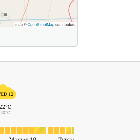
map ©
OpenStreetMap
contributors
ED 12
22°C
20°C
Monday 10
Tuesday 11
Wednesday 12