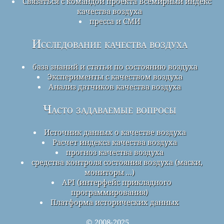
Связаться с командой проекта Всемирный индекс
качества воздуха
пресса и СМИ
Исследование качества воздуха
база знаний и статьи по состоянию воздуха
Эксперименты с качеством воздуха
Анализ датчиков качества воздуха
Часто задаваемые вопросы
Источник данных о качестве воздуха
Расчет индекса качества воздуха
прогноз качества воздуха
средства контроля состояния воздуха (маски,
мониторы ...)
API (интерфейс прикладного
программирования)
Платформа исторических данных
© 2008-2025