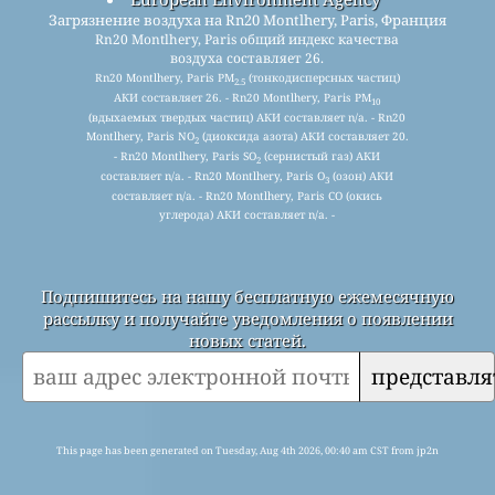
Загрязнение воздуха на Rn20 Montlhery, Paris, Франция
Rn20 Montlhery, Paris общий индекс качества
воздуха составляет 26.
Rn20 Montlhery, Paris PM
(тонкодисперсных частиц)
2.5
АКИ составляет 26. - Rn20 Montlhery, Paris PM
10
(вдыхаемых твердых частиц) АКИ составляет n/a. - Rn20
Montlhery, Paris NO
(диоксида азота) АКИ составляет 20.
2
- Rn20 Montlhery, Paris SO
(сернистый газ) АКИ
2
составляет n/a. - Rn20 Montlhery, Paris O
(озон) АКИ
3
составляет n/a. - Rn20 Montlhery, Paris CO (окись
углерода) АКИ составляет n/a. -
Подпишитесь на нашу бесплатную ежемесячную
рассылку и получайте уведомления о появлении
новых статей.
представля
This page has been generated on Tuesday, Aug 4th 2026, 00:40 am CST from jp2n