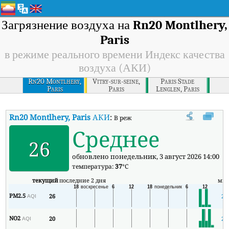
Загрязнение воздуха на
Rn20 Montlhery,
Paris
в режиме реального времени Индекс качества
воздуха (АКИ)
Rn20 Montlhery,
Vitry-sur-seine,
Paris Stade
Paris
Paris
Lenglen, Paris
Rn20 Montlhery, Paris
АКИ
:
В режиме реального времени Индекс 
Среднее
26
обновлено понедельник, 3 август 2026 14:00
температура:
37
°C
текущий
последние 2 дня
ми
PM2.5
26
26
AQI
NO2
20
20
AQI