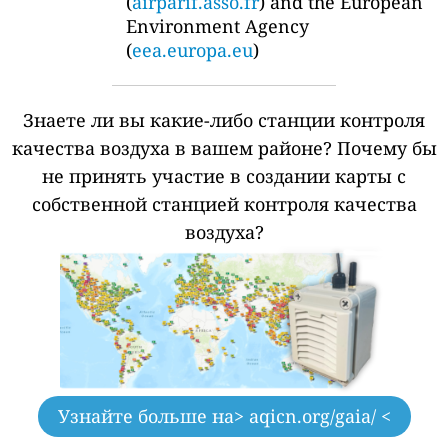
(
airparif.asso.fr
) and the European
Environment Agency
(
eea.europa.eu
)
Знаете ли вы какие-либо станции контроля
качества воздуха в вашем районе?
Почему бы
не принять участие в создании карты с
собственной станцией контроля качества
воздуха?
Узнайте больше на
> aqicn.org/gaia/ <