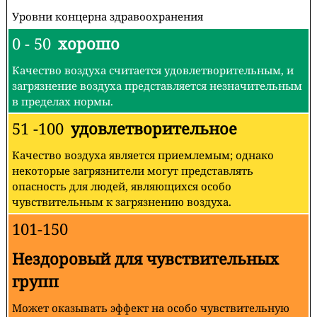
Уровни концерна здравоохранения
0 - 50
хорошо
Качество воздуха считается удовлетворительным, и
загрязнение воздуха представляется незначительным
в пределах нормы.
51 -100
удовлетворительное
Качество воздуха является приемлемым; однако
некоторые загрязнители могут представлять
опасность для людей, являющихся особо
чувствительным к загрязнению воздуха.
101-150
Нездоровый для чувствительных
групп
Может оказывать эффект на особо чувствительную