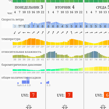
O
3
понедельник 3
вторник 4
среда 
4
7
10
13
16
19
22
1
4
7
10
13
16
19
22
1
4
7
10
13
час
Скорость ветра
(м/с)
3
2
3
3
7
6
6
6
6
6
4
5
5
8
6
6
5
5
5
6
температура
23°
24°
28°
34°
35°
33°
29°
24°
23°
22°
23°
23°
34°
31°
28°
24°
21°
20°
24°
28°
относительная влажность
38
39
36
28
21
28
41
67
70
44
42
43
20
35
34
52
67
74
46
27
барометрическое давление
1010
1010
1010
1009
1008
1007
1009
1011
1010
1011
1013
1014
1011
1012
1014
1015
1016
1017
1018
1017
1
общее количество осадков
NaN
0.4
0.9
0.3
7
7
6
UVI:
UVI:
UVI: