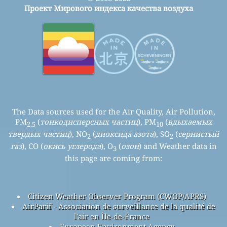
Проект Мирового индекса качества воздуха
The Data sources used for the Air Quality, Air Pollution,
PM
(
тонкодисперсных частиц
), PM
(
вдыхаемых
2.5
10
твердых частиц
), NO
(
диоксида азота
), SO
(
сернистый
2
2
газ
), CO (
окись углерода
), O
(
озон
) and Weather data in
3
this page are coming from:
Citizen Weather Observer Program (CWOP/APRS)
AirParif - Association de surveillance de la qualité de
l'air en Île-de-France
European Environment Agency