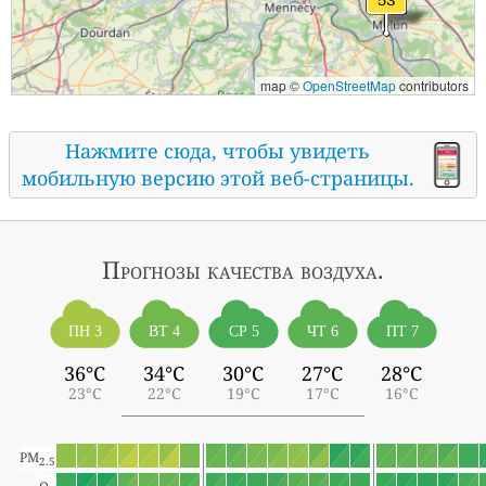
map ©
OpenStreetMap
contributors
Нажмите сюда, чтобы увидеть
мобильную версию этой веб-страницы.
Прогнозы
качества воздуха.
ПН 3
ВТ 4
СР 5
ЧТ 6
ПТ 7
36°C
34°C
30°C
27°C
28°C
23°C
22°C
19°C
17°C
16°C
PM
2.5