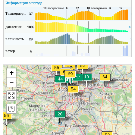
Информация о погоде
Температура
37
14
давление
1009
100
влажность
29
25
ветер
4
0
+
−