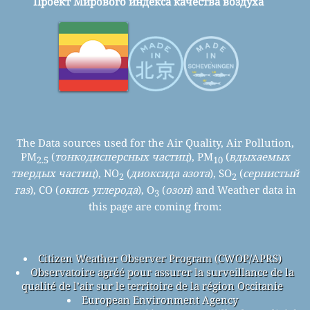
Проект Мирового индекса качества воздуха
The Data sources used for the Air Quality, Air Pollution,
PM
(
тонкодисперсных частиц
), PM
(
вдыхаемых
2.5
10
твердых частиц
), NO
(
диоксида азота
), SO
(
сернистый
2
2
газ
), CO (
окись углерода
), O
(
озон
) and Weather data in
3
this page are coming from:
Citizen Weather Observer Program (CWOP/APRS)
Observatoire agréé pour assurer la surveillance de la
qualité de l’air sur le territoire de la région Occitanie
European Environment Agency