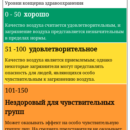
Уровни концерна здравоохранения
0 - 50
хорошо
Качество воздуха считается удовлетворительным, и
загрязнение воздуха представляется незначительным
в пределах нормы.
51 -100
удовлетворительное
Качество воздуха является приемлемым; однако
некоторые загрязнители могут представлять
опасность для людей, являющихся особо
чувствительным к загрязнению воздуха.
101-150
Нездоровый для чувствительных
групп
Может оказывать эффект на особо чувствительную
группу лиц. На среднего представителя не оказывает