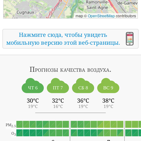
map ©
OpenStreetMap
contributors
Нажмите сюда, чтобы увидеть
мобильную версию этой веб-страницы.
Прогнозы
качества воздуха.
ЧТ 6
ПТ 7
СБ 8
ВС 9
30°C
32°C
36°C
38°C
19°C
16°C
19°C
19°C
PM
2.5
O
3