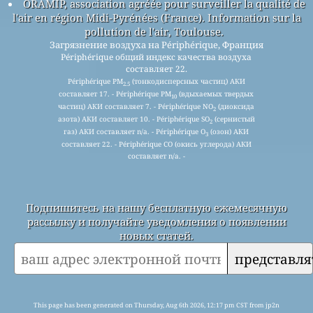
ORAMIP, association agréée pour surveiller la qualité de
l'air en région Midi-Pyrénées (France). Information sur la
pollution de l'air, Toulouse.
Загрязнение воздуха на Périphérique, Франция
Périphérique общий индекс качества воздуха
составляет 22.
Périphérique PM
(тонкодисперсных частиц) АКИ
2.5
составляет 17. - Périphérique PM
(вдыхаемых твердых
10
частиц) АКИ составляет 7. - Périphérique NO
(диоксида
2
азота) АКИ составляет 10. - Périphérique SO
(сернистый
2
газ) АКИ составляет n/a. - Périphérique O
(озон) АКИ
3
составляет 22. - Périphérique CO (окись углерода) АКИ
составляет n/a. -
Подпишитесь на нашу бесплатную ежемесячную
рассылку и получайте уведомления о появлении
новых статей.
представля
This page has been generated on Thursday, Aug 6th 2026, 12:17 pm CST from jp2n