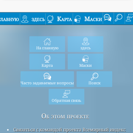
главную
здесь
Карта
Маски
На главную
здесь
Карта
Маски
Часто задаваемые вопросы
Поиск
Обратная связь
Об этом проекте
Связаться с командой проекта Всемирный индекс