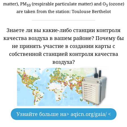
matter), PM
(respirable particulate matter) and O
(ozone)
10
3
are taken from the station:
Toulouse Berthelot
Знаете ли вы какие-либо станции контроля
качества воздуха в вашем районе?
Почему бы
не принять участие в создании карты с
собственной станцией контроля качества
воздуха?
Узнайте больше на
> aqicn.org/gaia/ <