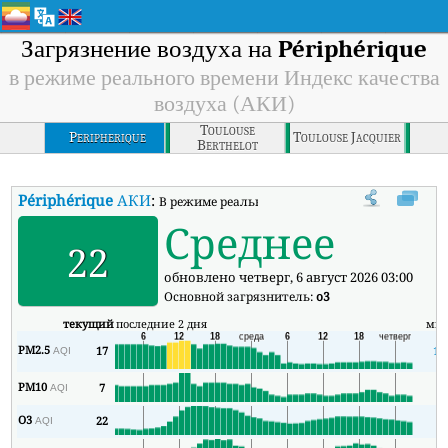
Загрязнение воздуха на
Périphérique
в режиме реального времени Индекс качества
воздуха (АКИ)
Toulouse
Peripherique
Toulouse Jacquier
Berthelot
Périphérique
АКИ
:
В режиме реального времени Индекс качества в
Среднее
22
обновлено четверг, 6 август 2026 03:00
Основной загрязнитель:
o3
текущий
последние 2 дня
ми
PM2.5
17
15
AQI
PM10
7
6
AQI
O3
22
8
AQI