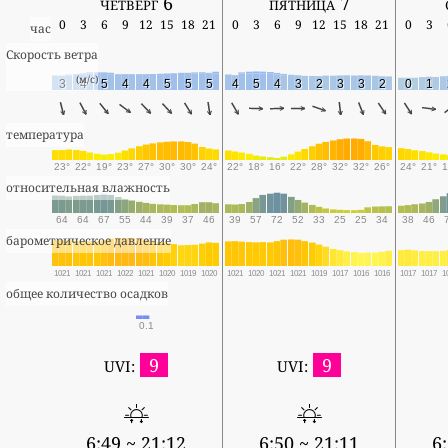
четверг 6
пятница 7
0
3
6
9
12
15
18
21
0
3
6
9
12
15
18
21
0
3
час
Скорость ветра
(м/с)
3
4
5
4
4
5
5
5
4
5
4
3
2
3
3
2
0
1
температура
23°
22°
19°
23°
27°
30°
30°
24°
22°
18°
16°
22°
28°
32°
32°
26°
24°
21°
1
относительная влажность
64
64
67
55
44
39
37
46
39
57
72
52
33
25
25
34
38
46
барометрическое давление
1021
1021
1021
1022
1021
1020
1019
1020
1021
1020
1021
1021
1019
1017
1016
1016
1017
1017
1
общее количество осадков
0.1
9
9
UVI:
UVI:
6:49 ~ 21:12
6:50 ~ 21:11
6