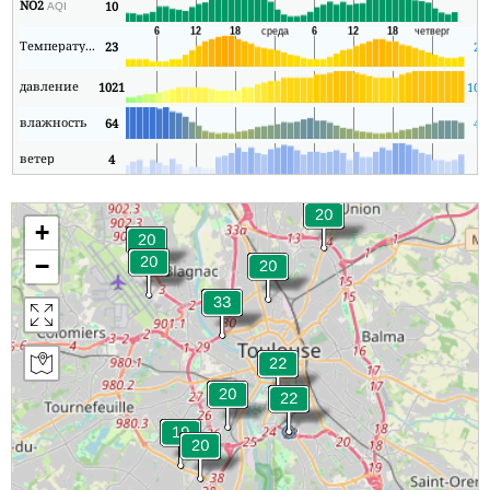
NO2
10
4
AQI
Температура
23
21
давление
1021
101
влажность
64
43
ветер
4
1
+
−