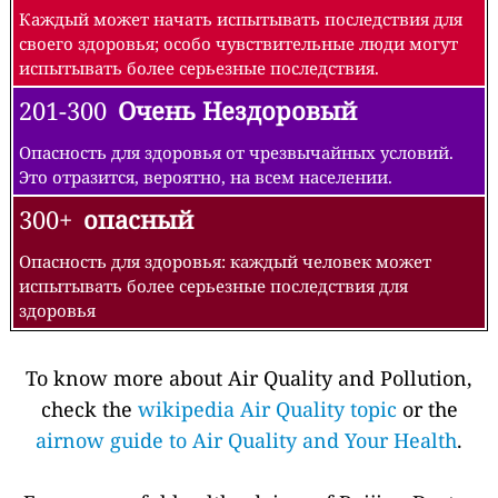
Каждый может начать испытывать последствия для
своего здоровья; особо чувствительные люди могут
испытывать более серьезные последствия.
201-300
Очень Нездоровый
Опасность для здоровья от чрезвычайных условий.
Это отразится, вероятно, на всем населении.
300+
опасный
Опасность для здоровья: каждый человек может
испытывать более серьезные последствия для
здоровья
To know more about Air Quality and Pollution,
check the
wikipedia Air Quality topic
or the
airnow guide to Air Quality and Your Health
.