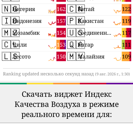
🇳🇬
🇨🇳
162
122
Нигерия
Китай
🇮🇩
🇵🇰
157
119
Индонезия
Пакистан
🇲🇿
🇺🇸
154
117
Мозамбик
Соединенные Штаты
🇨🇱
🇶🇦
153
111
Чили
Катар
🇱🇸
🇲🇾
150
109
Лесото
Малайзия
Ranking updated несколько секунд назад
(9 авг. 2026 г., 1:30)
Скачать виджет Индекс
Качества Воздуха в режиме
реального времени для: