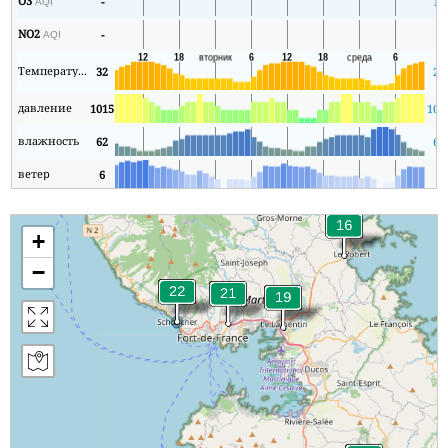
O3
-
13
AQI
NO2
-
1
AQI
Температура
32
25
давление
1015
101
влажность
62
62
ветер
6
0
+
−