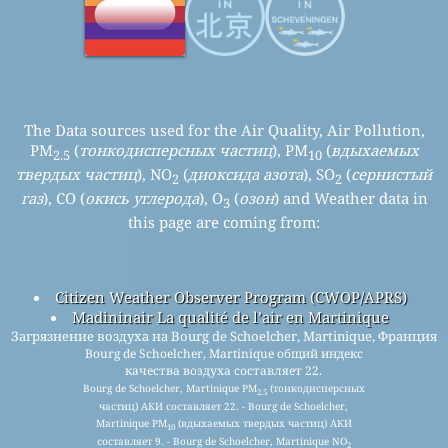
The Data sources used for the Air Quality, Air Pollution,
PM
(
тонкодисперсных частиц
), PM
(
вдыхаемых
2.5
10
твердых частиц
), NO
(
диоксида азота
), SO
(
сернистый
2
2
газ
), CO (
окись углерода
), O
(
озон
) and Weather data in
3
this page are coming from:
Citizen Weather Observer Program (CWOP/APRS)
Madininair La qualité de l’air en Martinique
Загрязнение воздуха на Bourg de Schoelcher, Martinique, Франция
Bourg de Schoelcher, Martinique общий индекс
качества воздуха составляет 22.
Bourg de Schoelcher, Martinique PM
(тонкодисперсных
2.5
частиц) АКИ составляет 22. - Bourg de Schoelcher,
Martinique PM
(вдыхаемых твердых частиц) АКИ
10
составляет 9. - Bourg de Schoelcher, Martinique NO
2