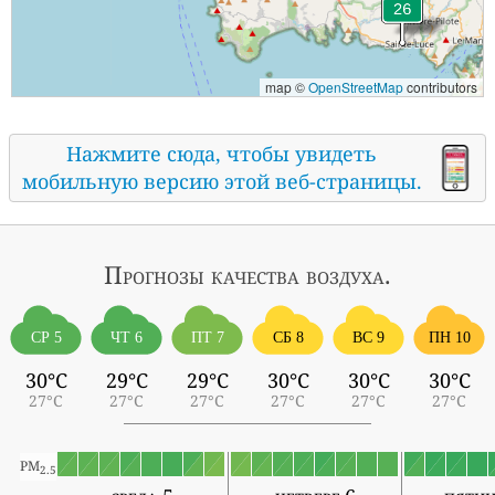
map ©
OpenStreetMap
contributors
Нажмите сюда, чтобы увидеть
мобильную версию этой веб-страницы.
Прогнозы
качества воздуха.
СР 5
ЧТ 6
ПТ 7
СБ 8
ВС 9
ПН 10
30°C
29°C
29°C
30°C
30°C
30°C
27°C
27°C
27°C
27°C
27°C
27°C
PM
2.5