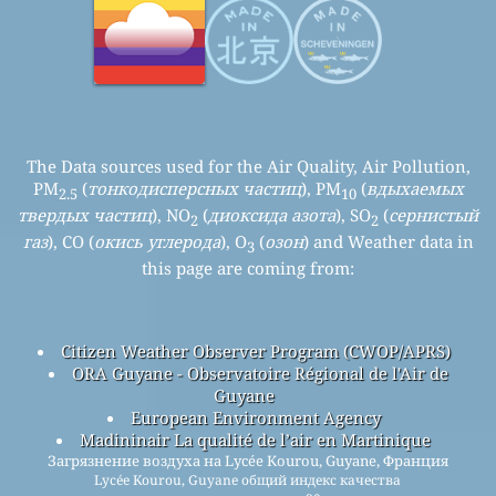
The Data sources used for the Air Quality, Air Pollution,
PM
(
тонкодисперсных частиц
), PM
(
вдыхаемых
2.5
10
твердых частиц
), NO
(
диоксида азота
), SO
(
сернистый
2
2
газ
), CO (
окись углерода
), O
(
озон
) and Weather data in
3
this page are coming from:
Citizen Weather Observer Program (CWOP/APRS)
ORA Guyane - Observatoire Régional de l'Air de
Guyane
European Environment Agency
Madininair La qualité de l’air en Martinique
Загрязнение воздуха на Lycée Kourou, Guyane, Франция
Lycée Kourou, Guyane общий индекс качества