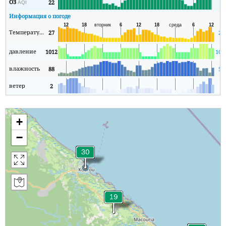
O3
22
7
AQI
Информация о погоде
Температура
27
23
давление
1012
101
влажность
88
59
ветер
2
0
+
−