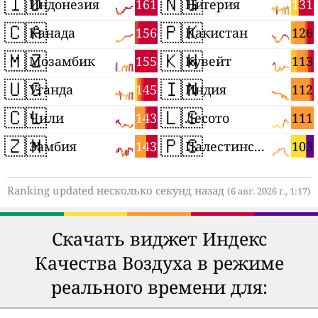
🇮🇩
🇳🇬
161
131
Индонезия
Нигерия
🇨🇦
🇵🇰
156
126
Канада
Пакистан
🇲🇿
🇰🇼
155
113
Мозамбик
Кувейт
🇺🇬
🇮🇳
145
112
Уганда
Индия
🇨🇱
🇱🇸
143
111
Чили
Лесото
🇿🇲
🇵🇸
143
103
Замбия
Палестинские территории
Ranking updated несколько секунд назад
(6 авг. 2026 г., 1:17)
Скачать виджет Индекс
Качества Воздуха в режиме
реального времени для: