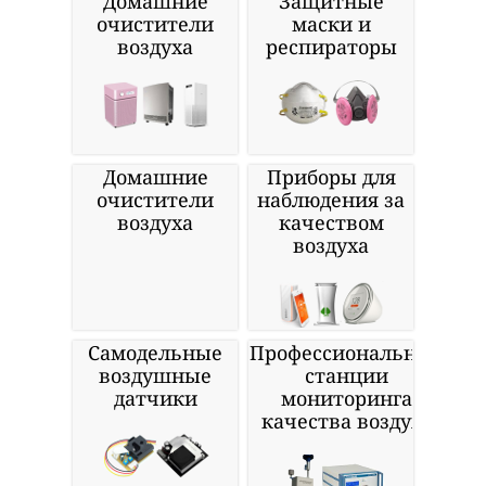
Домашние
Защитные
очистители
маски и
воздуха
респираторы
Домашние
Приборы для
очистители
наблюдения за
воздуха
качеством
воздуха
Самодельные
Профессиональные
воздушные
станции
датчики
мониторинга
качества воздуха