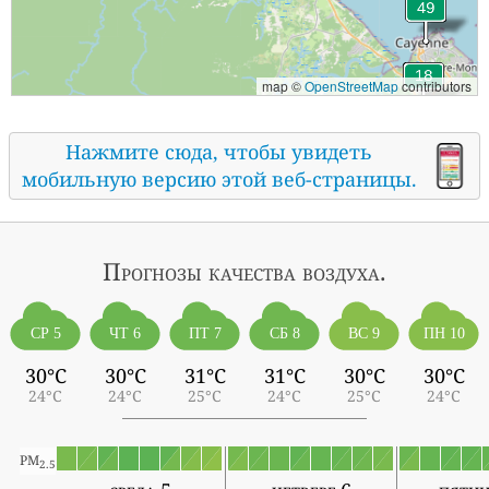
map ©
OpenStreetMap
contributors
Нажмите сюда, чтобы увидеть
мобильную версию этой веб-страницы.
Прогнозы
качества воздуха.
СР 5
ЧТ 6
ПТ 7
СБ 8
ВС 9
ПН 10
30°C
30°C
31°C
31°C
30°C
30°C
24°C
24°C
25°C
24°C
25°C
24°C
PM
2.5