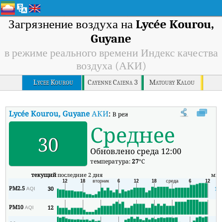
Загрязнение воздуха на
Lycée Kourou,
Guyane
в режиме реального времени Индекс качества
воздуха (АКИ)
Lycee Kourou
Cayenne Caiena 3
Matoury Kalou
Lycée Kourou, Guyane
АКИ
:
В режиме реального времени Индекс
Среднее
30
Обновлено среда 12:00
температура:
27
°C
текущий
последние 2 дня
ми
PM2.5
30
17
AQI
PM10
12
7
AQI