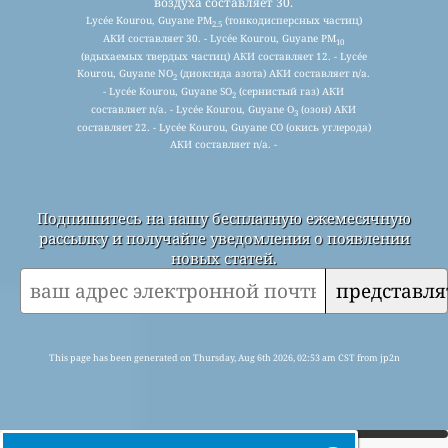
воздуха составляет 30.
Lycée Kourou, Guyane PM
(тонкодисперсных частиц)
2.5
АКИ составляет 30. - Lycée Kourou, Guyane PM
10
(вдыхаемых твердых частиц) АКИ составляет 12. - Lycée
Kourou, Guyane NO
(диоксида азота) АКИ составляет n/a.
2
- Lycée Kourou, Guyane SO
(сернистый газ) АКИ
2
составляет n/a. - Lycée Kourou, Guyane O
(озон) АКИ
3
составляет 22. - Lycée Kourou, Guyane CO (окись углерода)
АКИ составляет n/a. -
Подпишитесь на нашу бесплатную ежемесячную
рассылку и получайте уведомления о появлении
новых статей.
представля
This page has been generated on Thursday, Aug 6th 2026, 02:53 am CST from jp2n