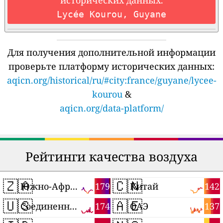
исторических данных.
Lycée Kourou, Guyane
Для получения дополнительной информации
проверьте платформу исторических данных:
aqicn.org/historical/ru/#city:france/guyane/lycee-
kourou
&
aqicn.org/data-platform/
Рейтинги качества воздуха
🇿🇦
🇨🇳
179
142
Южно-Африканская Республика
Китай
🇺🇸
🇦🇪
174
137
Соединенные Штаты
ОАЭ