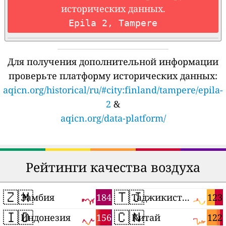
исторических данных.
Epila 2, Tampere
Для получения дополнительной информации
проверьте платформу исторических данных:
aqicn.org/historical/ru/#city:finland/tampere/epila-
2
&
aqicn.org/data-platform/
Рейтинги качества воздуха
🇿🇲
🇹🇯
184
123
Замбия
Таджикистан
🇮🇩
🇨🇳
156
122
Индонезия
Китай