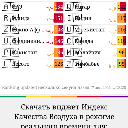
🇦🇪
🇶🇦
154
122
ОАЭ
Катар
🇷🇼
🇮🇳
151
117
Руанда
Индия
🇿🇦
🇺🇿
148
116
Южно-Африканская Республика
Узбекистан
🇺🇸
🇨🇦
146
116
Соединенные Штаты
Канада
🇵🇰
🇲🇾
136
96
Пакистан
Малайзия
🇱🇸
🇿🇼
126
95
Лесото
Зимбабве
Ranking updated несколько секунд назад
(7 авг. 2026 г., 20:25)
Скачать виджет Индекс
Качества Воздуха в режиме
реального времени для: