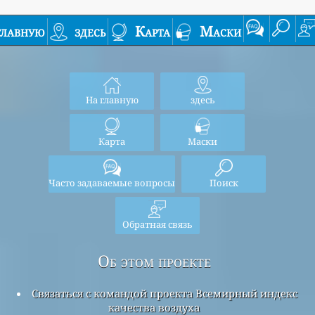
главную
здесь
Карта
Маски
На главную
здесь
Карта
Маски
Часто задаваемые вопросы
Поиск
Обратная связь
Об этом проекте
Связаться с командой проекта Всемирный индекс
качества воздуха