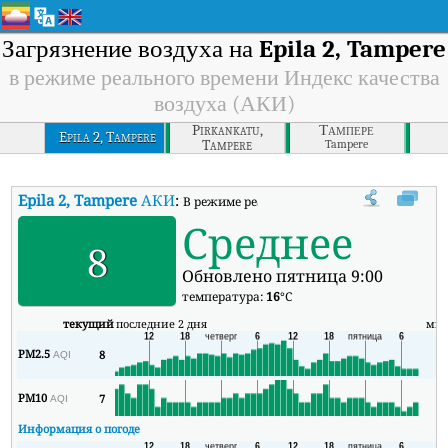
Загрязнение воздуха на
Epila 2, Tampere
в режиме реального времени Индекс качества
воздуха (АКИ)
Pirkankatu,
Тампере
Epila 2, Tampere
Tampere
Tampere
Epila 2, Tampere
АКИ
:
В режиме реального времени Индекс качест
Среднее
8
Обновлено пятница 9:00
температура:
16
°C
текущий
последние 2 дня
ми
PM2.5
8
6
AQI
PM10
7
5
AQI
Информация о погоде