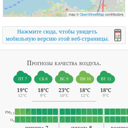
map ©
OpenStreetMap
contributors
Нажмите сюда, чтобы увидеть
мобильную версию этой веб-страницы.
Прогнозы
качества воздуха.
ПТ 7
СБ 8
ВС 9
ПН 10
ВТ 11
19°C
18°C
23°C
18°C
18°C
12°C
9°C
10°C
12°C
9°C
PM
2.5
O
3
пятница 7
суббота 8
воскрес