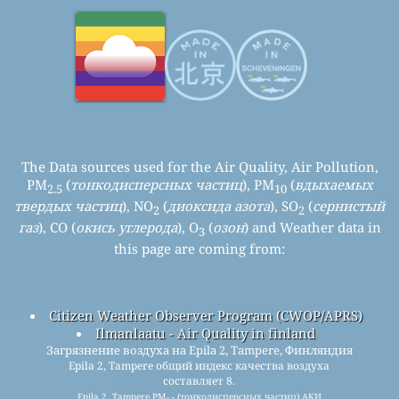
The Data sources used for the Air Quality, Air Pollution,
PM
(
тонкодисперсных частиц
), PM
(
вдыхаемых
2.5
10
твердых частиц
), NO
(
диоксида азота
), SO
(
сернистый
2
2
газ
), CO (
окись углерода
), O
(
озон
) and Weather data in
3
this page are coming from:
Citizen Weather Observer Program (CWOP/APRS)
Ilmanlaatu - Air Quality in finland
Загрязнение воздуха на Epila 2, Tampere, Финляндия
Epila 2, Tampere общий индекс качества воздуха
составляет 8.
Epila 2, Tampere PM
(тонкодисперсных частиц) АКИ