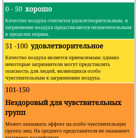
0 - 50
хорошо
Качество воздуха считается удовлетворительным, и
загрязнение воздуха представляется незначительным
в пределах нормы.
51 -100
удовлетворительное
Качество воздуха является приемлемым; однако
некоторые загрязнители могут представлять
опасность для людей, являющихся особо
чувствительным к загрязнению воздуха.
101-150
Нездоровый для чувствительных
групп
Может оказывать эффект на особо чувствительную
группу лиц. На среднего представителя не оказывает
видимого воздействия.