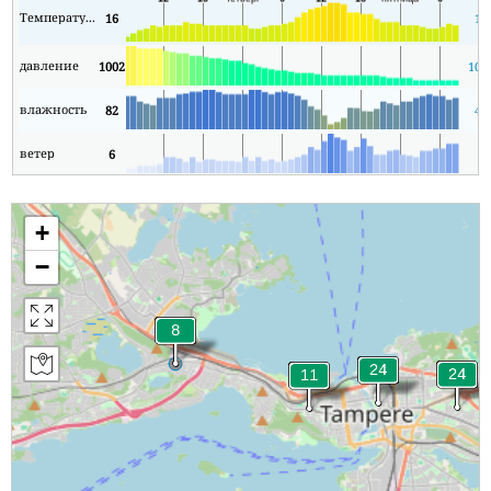
Температура
16
13
давление
1002
100
влажность
82
46
ветер
6
1
+
−