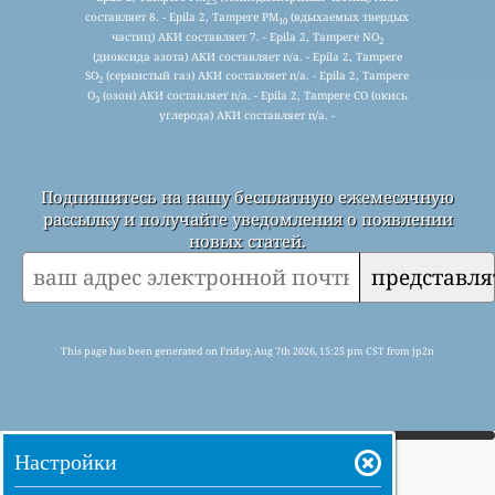
2.5
составляет 8. - Epila 2, Tampere PM
(вдыхаемых твердых
10
частиц) АКИ составляет 7. - Epila 2, Tampere NO
2
(диоксида азота) АКИ составляет n/a. - Epila 2, Tampere
SO
(сернистый газ) АКИ составляет n/a. - Epila 2, Tampere
2
O
(озон) АКИ составляет n/a. - Epila 2, Tampere CO (окись
3
углерода) АКИ составляет n/a. -
Подпишитесь на нашу бесплатную ежемесячную
рассылку и получайте уведомления о появлении
новых статей.
представля
This page has been generated on Friday, Aug 7th 2026, 15:25 pm CST from jp2n
Настройки