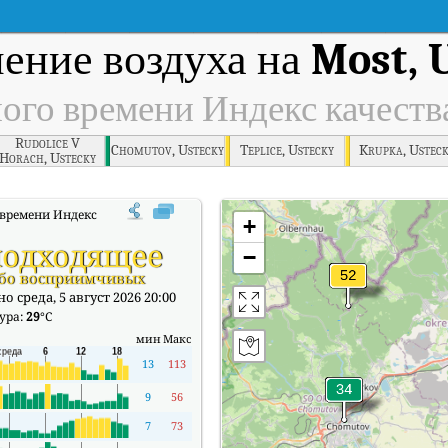
нение воздуха на
Most, 
ного времени Индекс качеств
Rudolice V
Chomutov, Ustecky
Teplice, Ustecky
Krupka, Ustec
Horach, Ustecky
времени Индекс качества воздуха (АКИ).
+
одходящее
−
обо восприимчивых
о среда, 5 август 2026 20:00
ура:
29
°C
мин
Макс
13
113
9
56
7
73