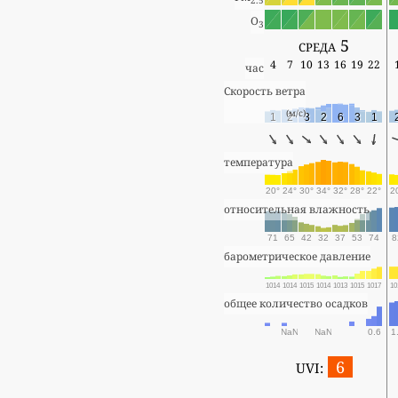
2.5
O
3
среда 5
4
7
10
13
16
19
22
час
Скорость ветра
(м/с)
1
2
3
2
6
3
1
температура
20°
24°
30°
34°
32°
28°
22°
2
относительная влажность
71
65
42
32
37
53
74
8
барометрическое давление
1014
1014
1015
1014
1013
1015
1017
10
общее количество осадков
NaN
NaN
0.6
1
6
UVI: