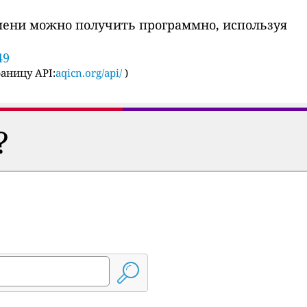
мени можно получить программно, используя
49
аницу API:
aqicn.org/api/
)
?