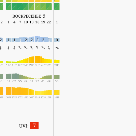
воскресенье 9
22
1
4
7
10
13
16
19
22
1
2
1
1
1
2
2
3
3
1
0
7°
16°
16°
18°
24°
28°
30°
26°
22°
20°
58
61
62
55
42
31
27
41
49
53
022
1023
1022
1022
1021
1020
1018
1018
1019
1019
7
UVI: