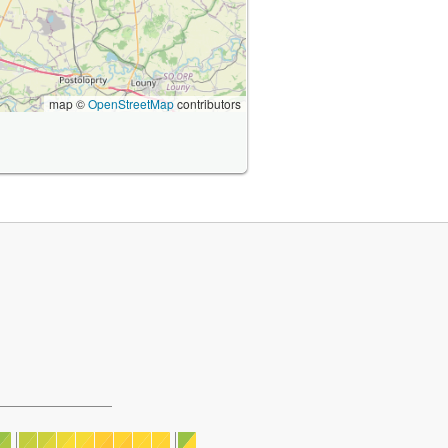
map ©
OpenStreetMap
contributors