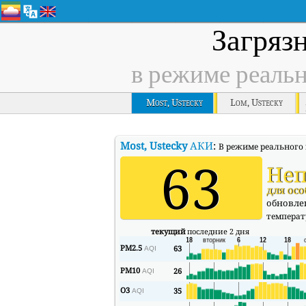
Загряз
в режиме реаль
Most, Ustecky
Lom, Ustecky
Most, Ustecky
АКИ
:
В режиме реального 
63
Неп
для ос
обновлен
температ
текущий
последние 2 дня
PM2.5
63
AQI
PM10
26
AQI
O3
35
AQI