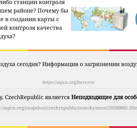
-либо станции контроля
ашем районе?
Почему бы
е в создании карты с
ией контроля качества
здуха?
оздуха сегодня? Информация о загрязнении возд
https://aqicn.org/here/ru/
y, CzechRepublic является
Неподходящее для осо
://aqicn.org/snapshot/czechrepublic/ustecky/most/20260805-20/