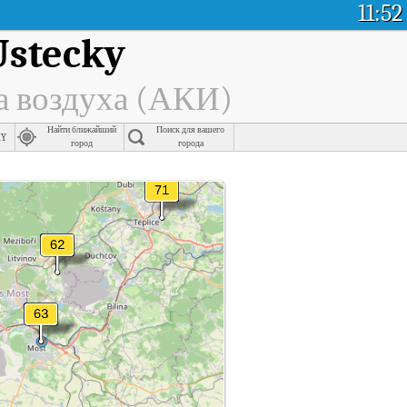
11:52
Ustecky
а воздуха (АКИ)
Найти ближайший
Поиск для вашего
ky
город
города