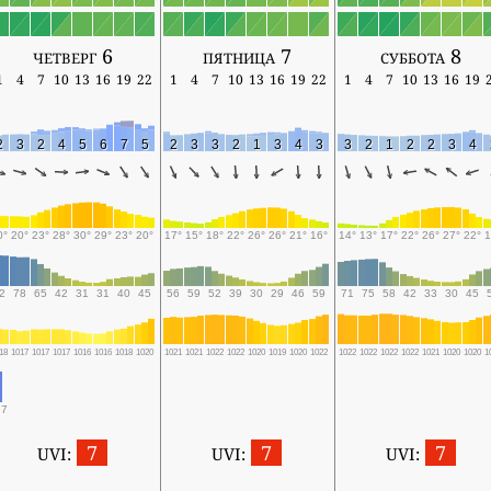
четверг 6
пятница 7
суббота 8
1
4
7
10
13
16
19
22
1
4
7
10
13
16
19
22
1
4
7
10
13
16
19
2
3
2
4
5
6
7
5
2
3
3
2
1
3
4
3
3
2
1
2
2
3
4
0°
20°
23°
28°
30°
29°
23°
20°
17°
15°
18°
22°
26°
26°
21°
16°
14°
13°
17°
22°
26°
27°
22°
1
2
78
65
42
31
31
40
45
56
59
52
39
30
29
46
59
71
75
58
42
33
30
45
18
1017
1017
1017
1016
1016
1018
1020
1021
1021
1022
1022
1020
1019
1020
1022
1022
1022
1022
1022
1021
1020
1020
1
.7
7
7
7
UVI:
UVI:
UVI: