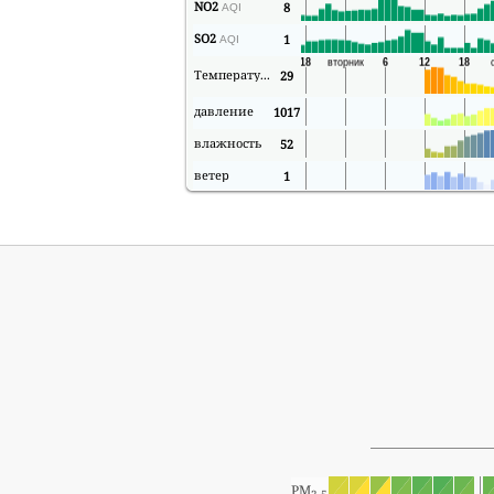
NO2
8
AQI
SO2
1
AQI
Температура
29
давление
1017
влажность
52
ветер
1
PM