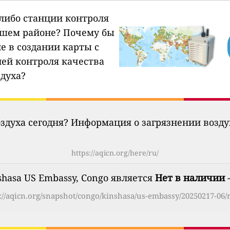
-либо станции контроля
ашем районе?
Почему бы
е в создании карты с
ией контроля качества
здуха?
оздуха сегодня? Информация о загрязнении возд
https://aqicn.org/here/ru/
shasa US Embassy, Congo является
Нет в наличии
-
://aqicn.org/snapshot/congo/kinshasa/us-embassy/20250217-06/