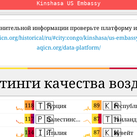
Kinshasa US Embassy
лнительной информации проверьте платформу и
icn.org/historical/ru/#city:congo/kinshasa/us-embass
aqicn.org/data-platform/
тинги качества воз
🇹🇷
🇰🇷
118
89
Турция
🇵🇸
🇹🇭
117
87
Палестинские территории
Таиланд
🇮🇹
🇰🇼
114
87
Италия
Кувейт