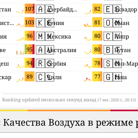
🇦🇿
🇪🇨
107
82
стан
Азербайджан
Эквадор
🇰🇪
🇴🇲
103
81
Таджикистан
Кения
Оман
🇲🇽
🇨🇾
96
80
ия
Мексика
Кипр
🇦🇺
🇧🇹
95
80
ве
Австралия
Бутан
🇷🇸
🇸🇲
94
78
деш
Сербия
Сан-Ма
🇨🇱
🇬🇭
89
77
скар
Чили
Гана
Ranking updated несколько секунд назад
(7 авг. 2026 г., 20:15)
 Качества Воздуха в режиме 