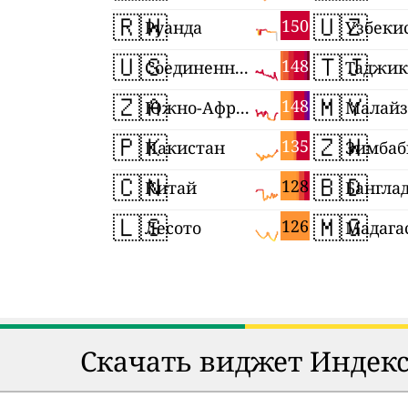
🇷🇼
🇺🇿
150
Руанда
Узбеки
🇺🇸
🇹🇯
148
Соединенные Штаты
🇿🇦
🇲🇾
148
Южно-Африканская Республика
Малайз
🇵🇰
🇿🇼
135
Пакистан
Зимбаб
🇨🇳
🇧🇩
128
Китай
Бангла
🇱🇸
🇲🇬
126
Лесото
Мадага
Скачать виджет Индекс