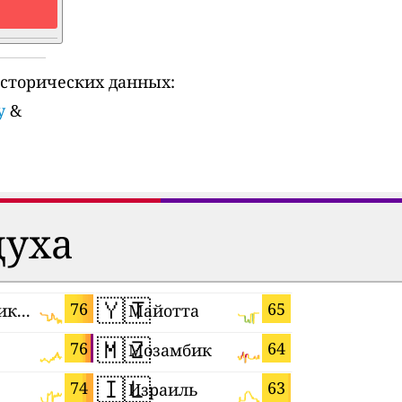
сторических данных:
y
&
духа
🇾🇹
🇵🇪
76
65
Республика Корея
Майотта
Перу
🇲🇿
🇭🇺
76
64
Мозамбик
Венгрия
🇮🇱
🇲🇶
74
63
Израиль
Мартини