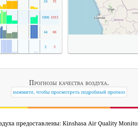
24
35
1006
1013
44
88
2
3
Прогнозы
качества воздуха.
нажмите, чтобы просмотреть подробный прогноз
здуха предоставлены:
Kinshasa Air Quality Monitor