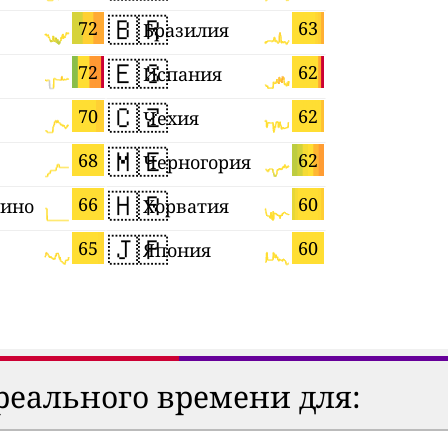
🇧🇷
🇰🇿
72
63
Бразилия
Казахста
🇪🇸
🇩🇪
72
62
Испания
Германи
🇨🇿
🇹🇼
70
62
Чехия
Тайвань
🇲🇪
🇫🇷
68
62
Черногория
Франция
🇭🇷
🇨🇲
66
60
рино
Хорватия
Камерун
🇯🇵
🇷🇺
65
60
Япония
Россия
реального времени для: