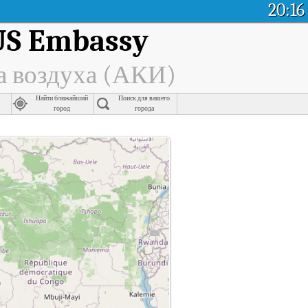
20:16
US Embassy
а воздуха (АКИ)
Найти ближайший
Поиск для вашего
город
города