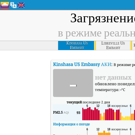
Загрязнени
в режиме реаль
Kinshasa Us
Libreville Us
Embassy
Embassy
Kinshasa US Embassy
АКИ
:
В режиме р
-
нет данных
обновлено понедельн
температура:
-
°C
текущий
последние 2 дня
PM2.5
93
AQI
Информация о погоде