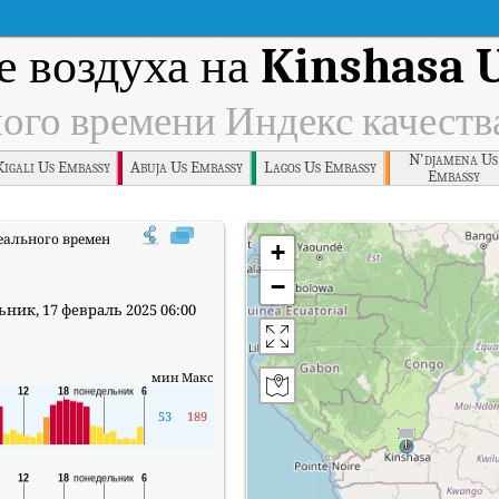
е воздуха на
Kinshasa 
ного времени Индекс качеств
N'djamena Us
Kigali Us Embassy
Abuja Us Embassy
Lagos Us Embassy
Embassy
еального времени Индекс качества воздуха (АКИ).
+
−
ик, 17 февраль 2025 06:00
мин
Макс
53
189