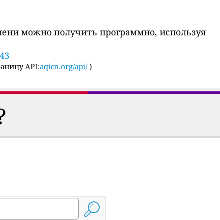
мени можно получить программно, используя
843
аницу API:
aqicn.org/api/
)
?