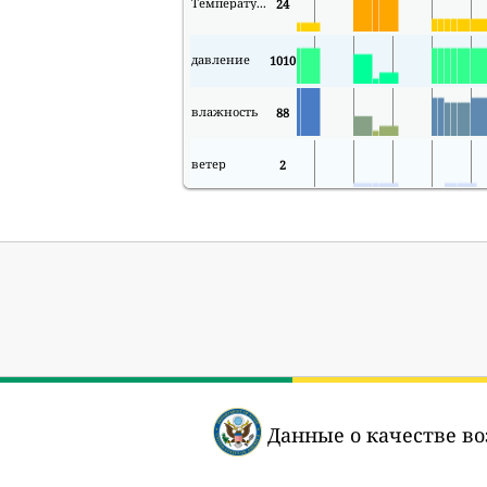
Температура
24
давление
1010
влажность
88
ветер
2
Данные о качестве во