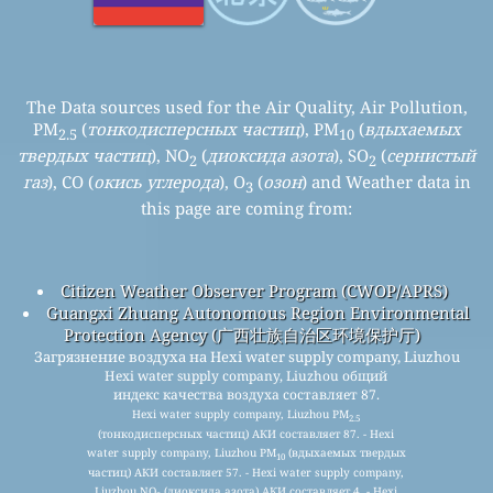
The Data sources used for the Air Quality, Air Pollution,
PM
(
тонкодисперсных частиц
), PM
(
вдыхаемых
2.5
10
твердых частиц
), NO
(
диоксида азота
), SO
(
сернистый
2
2
газ
), CO (
окись углерода
), O
(
озон
) and Weather data in
3
this page are coming from:
Citizen Weather Observer Program (CWOP/APRS)
Guangxi Zhuang Autonomous Region Environmental
Protection Agency (广西壮族自治区环境保护厅)
Загрязнение воздуха на Hexi water supply company, Liuzhou
Hexi water supply company, Liuzhou общий
индекс качества воздуха составляет 87.
Hexi water supply company, Liuzhou PM
2.5
(тонкодисперсных частиц) АКИ составляет 87. - Hexi
water supply company, Liuzhou PM
(вдыхаемых твердых
10
частиц) АКИ составляет 57. - Hexi water supply company,
Liuzhou NO
(диоксида азота) АКИ составляет 4. - Hexi