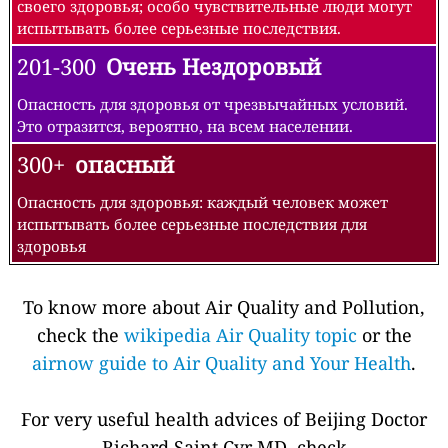
своего здоровья; особо чувствительные люди могут
испытывать более серьезные последствия.
201-300
Очень Нездоровый
Опасность для здоровья от чрезвычайных условий.
Это отразится, вероятно, на всем населении.
300+
опасный
Опасность для здоровья: каждый человек может
испытывать более серьезные последствия для
здоровья
To know more about Air Quality and Pollution,
check the
wikipedia Air Quality topic
or the
airnow guide to Air Quality and Your Health
.
For very useful health advices of Beijing Doctor
Richard Saint Cyr MD, check