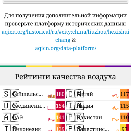
Для получения дополнительной информации
проверьте платформу исторических данных:
aqicn.org/historical/ru/#city:china/liuzhou/hexishui
chang
&
aqicn.org/data-platform/
Рейтинги качества воздуха
🇸🇨
🇨🇳
180
117
Сейшельские Острова
Китай
🇺🇸
🇮🇳
154
115
Соединенные Штаты
Индия
🇦🇪
🇵🇰
141
110
ОАЭ
Пакистан
🇮🇩
🇵🇸
139
97
Индонезия
Палестинские территории