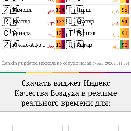
🇿🇲
🇨🇱
124
95
Замбия
Чили
🇷🇼
🇺🇬
123
94
Руанда
Уганда
🇨🇦
🇹🇷
122
91
Канада
Турция
🇿🇦
🇶🇦
121
90
Южно-Африканская Республика
Катар
Ranking updated несколько секунд назад
(7 авг. 2026 г., 11:59)
Скачать виджет Индекс
Качества Воздуха в режиме
реального времени для: