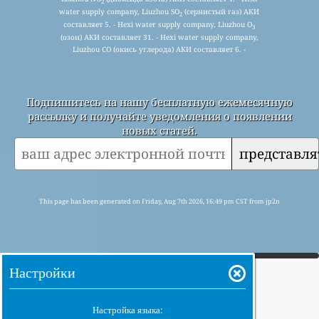
2
water supply company, Liuzhou SO
(сернистый газ) АКИ
2
составляет 5. - Hexi water supply company, Liuzhou O
3
(озон) АКИ составляет 31. - Hexi water supply company,
Liuzhou CO (окись углерода) АКИ составляет 6. -
Подпишитесь на нашу бесплатную ежемесячную
рассылку и получайте уведомления о появлении
новых статей.
представля
This page has been generated on Friday, Aug 7th 2026, 16:49 pm CST from jp2n
Настройки
Настройка языка: