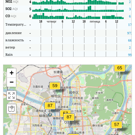
NO2
4
2
AQI
SO2
5
3
AQI
CO
6
6
AQI
Температура
-
17
давление
-
972
влажность
-
66
ветер
-
2
Rain
-
99
+
−