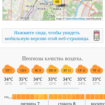
map ©
OpenStreetMap
contributors
Нажмите сюда, чтобы увидеть
мобильную версию этой веб-страницы.
Прогнозы
качества воздуха.
ПТ 7
СБ 8
ВС 9
ПН 10
ВТ 11
СР 12
ЧТ 13
34°C
35°C
34°C
33°C
34°C
35°C
33°C
25°C
26°C
26°C
25°C
25°C
24°C
27°C
PM
2.5
пятница 7
суббота 8
воскрес