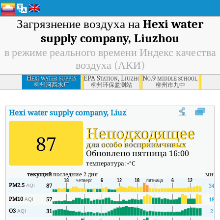
Загрязнение воздуха на
Hexi water
supply company, Liuzhou
в режиме реального времени Индекс качества
воздуха (АКИ)
Hexi water supply
EPA Station, Liuzhou
No.9 middle school, Liuzh
company, Liuzhou
柳州河西水厂
柳州环保监测站
柳州市九中
Hexi water supply company, Liuzhou
АКИ
:
В режиме реальног
Неподходящее
87
для особо восприимчивых
Обновлено пятница 16:00
температура:
-
°C
текущий
последние 2 дня
мин
PM2.5
87
34
AQI
PM10
57
18
AQI
O3
31
2
AQI