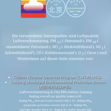
Die verwendeten Datenquellen sind Luftqualität,
Luftverschmutzung, PM
(
Feinstaub
), PM
(
2,5
10
einatembarer Feinstaub
), NO
(
Stickstoffdioxid
), SO
(
2
2
Schwefeldioxid
), CO (
Kohlenmonoxid
), O
(
Ozon
) und
3
Wetterdaten auf dieser Seite stammen von:
Citizen Weather Observer Program (CWOP/APRS)
Guiyang Municipal Environmental Protection Bureau
(贵阳市环境保护局)
Luftverschmutzung in City EPA station, Guiyang
Beijing overall air quality index is 91
Beijing PM
(fine particulate matter) AQI is 91 - Beijing PM
2.5
10
(respirable particulate matter) AQI is 31 - Beijing NO
2
(nitrogen dioxide) AQI is 35 - Beijing SO
(sulfur dioxide) AQI
2