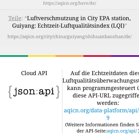
https://aqicn.org/here/de/
Teile
: “
Luftverschmutzung in City EPA station,
Guiyang: Echtzeit-Luftqualitätsindex (LQI)
”
https://aqicn.org/city/china/guiyang/shihuanbaozhan/de/
Cloud API
Auf die Echtzeitdaten die
Luftqualitätsüberwachungss
kann programmgesteuert 
diese API-URL zugegriff
werden:
aqicn.org/data-platform/api
9
(
Weitere Informationen finden S
der API-Seite:
aqicn.org/api/