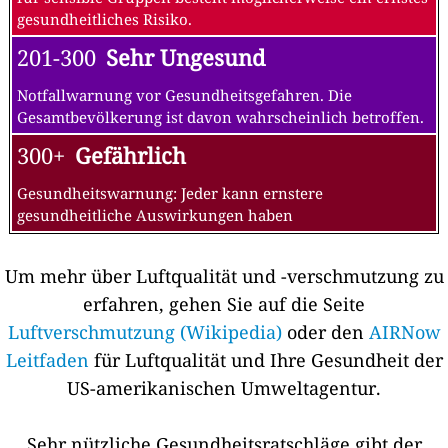
gesundheitliches Risiko.
201-300
Sehr Ungesund
Notfallwarnung vor Gesundheitsgefahren. Die
Gesamtbevölkerung ist davon wahrscheinlich betroffen.
300+
Gefährlich
Gesundheitswarnung: Jeder kann ernstere
gesundheitliche Auswirkungen haben
Um mehr über Luftqualität und -verschmutzung zu
erfahren, gehen Sie auf die Seite
Luftverschmutzung (Wikipedia)
oder den
AIRNow
Leitfaden
für Luftqualität und Ihre Gesundheit der
US-amerikanischen Umweltagentur.
Sehr nützliche Gesundheitsratschläge gibt der