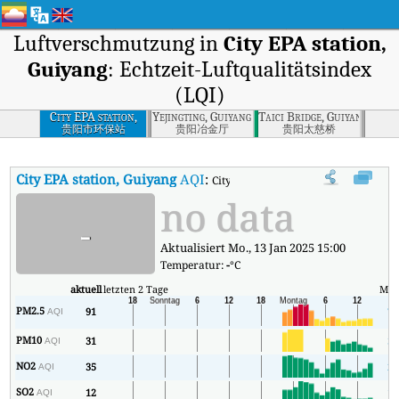
Luftverschmutzung in
City EPA station,
Guiyang
: Echtzeit-Luftqualitätsindex
(LQI)
City EPA station,
Yejingting, Guiyang
Taici Bridge, Guiyang
Guiyang
贵阳市环保站
贵阳冶金厅
贵阳太慈桥
City EPA station, Guiyang
AQI
:
City EPA station, Guiyang Echtzeit-Lu
no data
-
Aktualisiert Mo., 13 Jan 2025 15:00
Temperatur:
-
°C
aktuell
letzten 2 Tage
Min
PM2.5
91
74
AQI
PM10
31
31
AQI
NO2
35
23
AQI
SO2
12
10
AQI