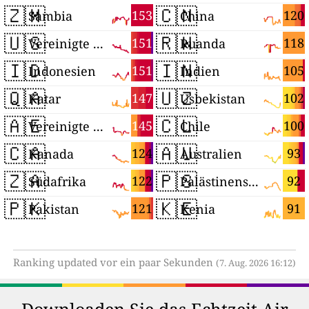
🇿🇲
🇨🇳
153
120
Sambia
China
🇺🇸
🇷🇼
151
118
Vereinigte Staaten
Ruanda
🇮🇩
🇮🇳
151
105
Indonesien
Indien
🇶🇦
🇺🇿
147
102
Katar
Usbekistan
🇦🇪
🇨🇱
145
100
Vereinigte Arabische Emirate
Chile
🇨🇦
🇦🇺
124
93
Kanada
Australien
🇿🇦
🇵🇸
122
92
Südafrika
Palästinensische Autonomiegebiete
🇵🇰
🇰🇪
121
91
Pakistan
Kenia
Ranking updated vor ein paar Sekunden
(7. Aug. 2026 16:12)