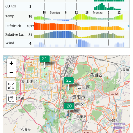
CO
3
3
AQI
Temp.
16
-5
Luftdruck
1017
101
Relative Luftfeuchtigkeit
31
14
Wind
4
1
+
−