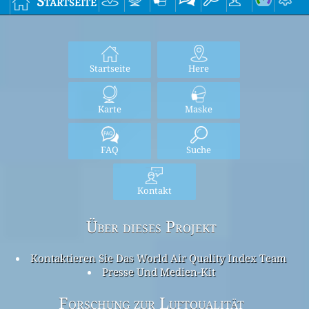
Startseite
Startseite
Here
Karte
Maske
FAQ
Suche
Kontakt
Über dieses Projekt
Kontaktieren Sie Das World Air Quality Index Team
Presse Und Medien-Kit
Forschung zur Luftqualität