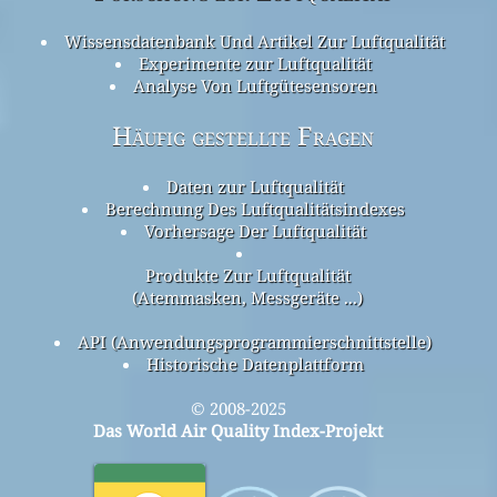
Wissensdatenbank Und Artikel Zur Luftqualität
Experimente zur Luftqualität
Analyse Von Luftgütesensoren
Häufig gestellte Fragen
Daten zur Luftqualität
Berechnung Des Luftqualitätsindexes
Vorhersage Der Luftqualität
Produkte Zur Luftqualität
(Atemmasken, Messgeräte ...)
API (Anwendungsprogrammierschnittstelle)
Historische Datenplattform
© 2008-2025
Das World Air Quality Index-Projekt