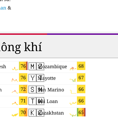
han
&
hông khí
🇲🇿
🇬🇭
76
68
esh
Mozambique
Ghana
🇾🇹
🇱🇰
76
67
Mayotte
Sri Lanka
🇸🇲
🇯🇵
72
66
n
San Marino
Nhật Bản
🇹🇼
🇧🇷
71
66
Đài Loan
Brazil
🇰🇿
🇲🇪
70
65
Kazakhstan
Monteneg