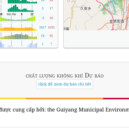
3
17
-5
16
1017
1035
14
92
1
7
chất lượng không khí
Dự báo
click để xem dự báo chi tiết
được cung cấp bởi:
the Guiyang Municipal Environm