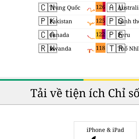
🇨🇳
🇦🇺
126
Trung Quốc
Austral
🇵🇰
🇵🇸
125
Pakistan
🇨🇦
🇵🇪
122
Canada
Peru
🇷🇼
🇹🇷
118
Rwanda
Thổ Nhĩ
Tải về tiện ích Chỉ 
iPhone & iPad