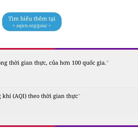
Tìm hiểu thêm tại
> aqicn.org/gaia/ <
 thời gian thực, của hơn 100 quốc gia.
”
 khí (AQI) theo thời gian thực
”