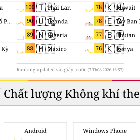
🇹🇭
🇰🇼
100
78
ia
Thái Lan
Kuwait
🇺🇬
🇪🇸
90
78
Lãnh thổ Palestine
Uganda
Tây Ban
🇳🇬
🇧🇹
89
77
Nigeria
Bhutan
🇲🇽
🇰🇪
88
76
 Kỳ
Mexico
Kenya
Ranking updated vài giây trước
(7 Th08 2026 16:57)
số Chất lượng Không khí the
Android
Windows Phone