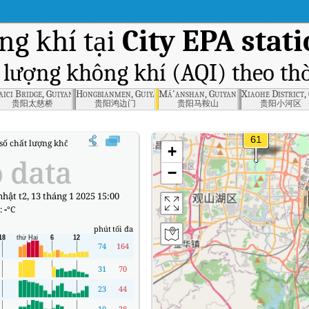
ng khí tại
City EPA stat
t lượng không khí (AQI) theo thờ
aici Bridge, Guiyang
Hongbianmen, Guiyang
Mǎ'anshan, Guiyang
Xiaohe District,
贵阳太慈桥
贵阳鸿边门
贵阳马鞍山
贵阳小河区
số chất lượng không khí (AQI) thời gian thực City EPA station, Guiyang
+
 data
−
nhật t2, 13 tháng 1 2025 15:00
:
-
°C
phút
tối đa
74
164
31
70
23
44
10
28