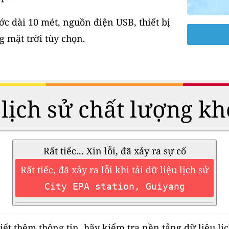
 dài 10 mét, nguồn điện USB, thiết bị
 mặt trời tùy chọn.
 lịch sử chất lượng kh
Rất tiếc... Xin lỗi, đã xảy ra sự cố
Rất tiếc, đã xảy ra lỗi khi tải dữ liệu lịch sử
City EPA station, Guiyang
iết thêm thông tin, hãy kiểm tra nền tảng dữ liệu lịc