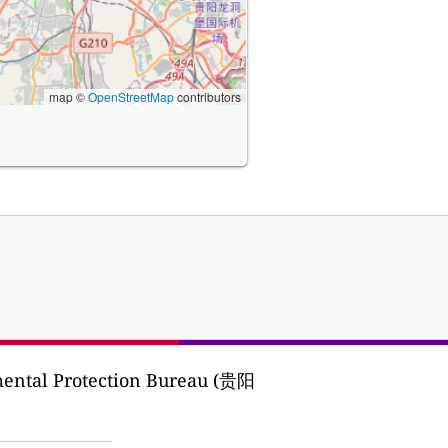
map ©
OpenStreetMap
contributors
ental Protection Bureau (贵阳