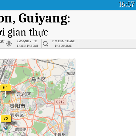
16:57
ion, Guiyang
:
i gian thực
 Guiyang
XáC địNH Vị TRí
TìM KIếM THÀNH
THàNH PHố GầN
PHố CủA BẠN
NHấT