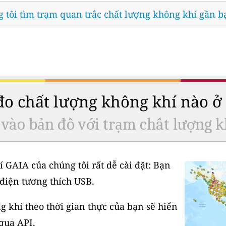
 tôi tìm trạm quan trắc chất lượng không khí gần b
 đo chất lượng không khí nào 
 vào bản đồ với trạm chất lượng k
í GAIA của chúng tôi rất dễ cài đặt: Bạn
điện tương thích USB.
 khí theo thời gian thực của bạn sẽ hiển
 qua API.