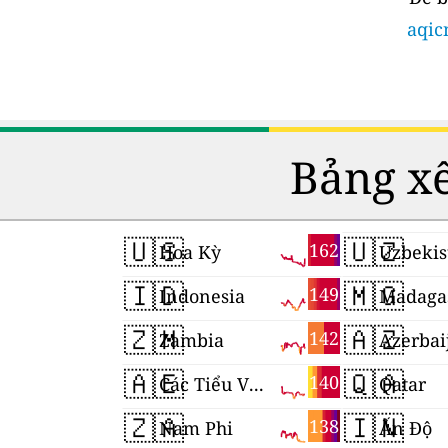
aqic
Bảng xế
🇺🇸
🇺🇿
162
Hoa Kỳ
Uzbekis
🇮🇩
🇲🇬
149
Indonesia
Madaga
🇿🇲
🇦🇿
142
Zambia
Azerbai
🇦🇪
🇶🇦
140
Các Tiểu Vương quốc Ả Rập Thống nhất
Qatar
🇿🇦
🇮🇳
138
Nam Phi
Ấn Độ