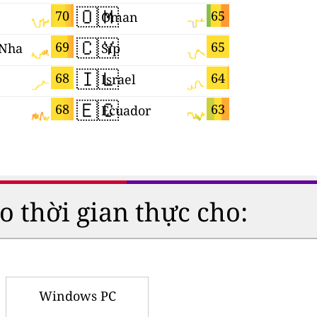
🇴🇲
🇭🇷
70
65
Oman
Croatia
🇨🇾
🇨🇿
69
65
 Nha
Síp
Séc
🇮🇱
🇧🇦
68
64
Israel
🇪🇨
🇲🇨
68
63
Ecuador
Monaco
o thời gian thực cho:
Windows PC