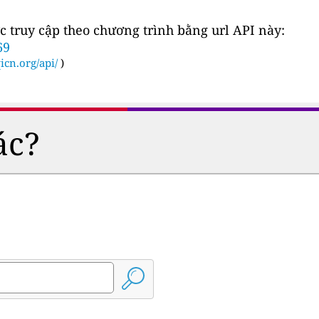
c truy cập theo chương trình bằng url API này:
69
icn.org/api/
)
ác?