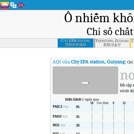
Ô nhiễm khô
Chỉ số chấ
City EPA station,
Yejingting, Guiyang
T
Guiyang
贵阳市环保站
贵阳冶金厅
AQI của
City EPA station, Guiyang
:
Chỉ 
-
no
Đã cập 
nhiệt độ
hiện hành
2 ngày qua
PM2.5
91
AQI
PM10
31
AQI
NO2
35
AQI
SO2
12
AQI