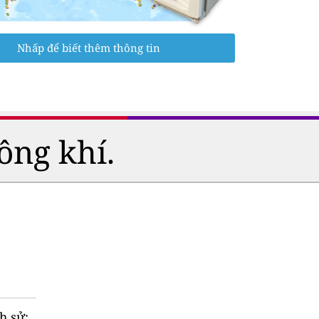
Nhấp để biết thêm thông tin
ông khí.
h sử: