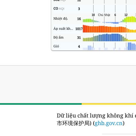
CO
3
AQI
Nhiệt độ.
16
Áp suất không khí
1017
Độ ẩm
31
Gió
4
Dữ liệu chất lượng không khí 
市环境保护局) (
ghb.gov.cn
)