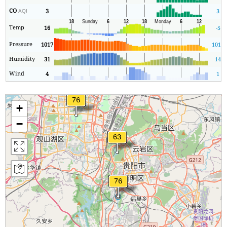
CO
3
3
AQI
Temp
16
-5
Pressure
1017
1017
Humidity
31
14
Wind
4
1
+
−