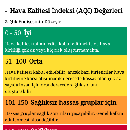
-
Hava Kalitesi İndeksi (AQI) Değerleri
Sağlık Endişesinin Düzeyleri
0 - 50
İyi
Hava kalitesi tatmin edici kabul edilmekte ve hava
kirliliği çok az veya hiç risk oluşturmamakta.
51 -100
Orta
Hava kalitesi kabul edilebilir; ancak bazı kirleticiler hava
kirliliğine karşı alışılmadık derecede hassas olan çok az
sayıda insan için orta derecede sağlık sorunu
oluşturabilir.
101-150
Sağlıksız hassas gruplar için
Hassas gruplar sağlık sorunları yaşayabilir. Genel halkın
etkilenmesi olası değildir.