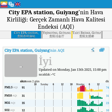
City EPA station, Guiyang
'nin Hava
Kirliliği: Gerçek Zamanlı Hava Kalitesi
Endeksi (AQI)
City EPA station,
Yejingting, Guiyang
Taici Bridge, Guiyang
Guiyang
贵阳市环保站
贵阳冶金厅
贵阳太慈桥
City EPA station, Guiyang
'nin AQI'si
:
City EPA station, Guiyang'ni
İyi
-
Updated on Monday, Jan 13th 2025, 15:00 pm
sıcaklık:
-
°C
akım
son 2 gün
dk.
PM2.5
91
74
AQI
PM10
31
31
AQI
NO2
35
23
AQI
SO2
12
10
AQI