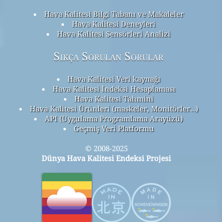
Hava Kalitesi Bilgi Tabanı ve Makaleler
Hava Kalitesi Deneyleri
Hava Kalitesi Sensörleri Analizi
Sıkça Sorulan Sorular
Hava Kalitesi Veri kaynağı
Hava Kalitesi İndeksi Hesaplaması
Hava Kalitesi Tahmini
Hava Kalitesi Ürünleri (maskeler, Monitörler…)
API (Uygulama Programlama Arayüzü)
Geçmiş Veri Platformu
© 2008-2025
Dünya Hava Kalitesi Endeksi Projesi