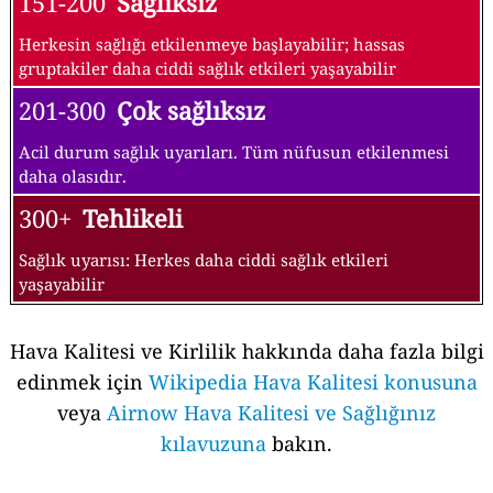
151-200
Sağlıksız
Herkesin sağlığı etkilenmeye başlayabilir; hassas
gruptakiler daha ciddi sağlık etkileri yaşayabilir
201-300
Çok sağlıksız
Acil durum sağlık uyarıları. Tüm nüfusun etkilenmesi
daha olasıdır.
300+
Tehlikeli
Sağlık uyarısı: Herkes daha ciddi sağlık etkileri
yaşayabilir
Hava Kalitesi ve Kirlilik hakkında daha fazla bilgi
edinmek için
Wikipedia Hava Kalitesi konusuna
veya
Airnow Hava Kalitesi ve Sağlığınız
kılavuzuna
bakın.