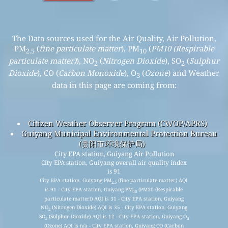
The Data sources used for the Air Quality, Air Pollution,
PM
(
fine particulate matter
), PM
(
PM10 (Respirable
2.5
10
particulate matter)
), NO
(
Nitrogen Dioxide
), SO
(
Sulphur
2
2
Dioxide
), CO (
Carbon Monoxide
), O
(
Ozone
) and Weather
3
data in this page are coming from:
Citizen Weather Observer Program (CWOP/APRS)
Guiyang Municipal Environmental Protection Bureau
(贵阳市环境保护局)
City EPA station, Guiyang Air Pollution
City EPA station, Guiyang overall air quality index
is 91
City EPA station, Guiyang PM
(fine particulate matter) AQI
2.5
is 91 - City EPA station, Guiyang PM
(PM10 (Respirable
10
particulate matter)) AQI is 31 - City EPA station, Guiyang
NO
(Nitrogen Dioxide) AQI is 35 - City EPA station, Guiyang
2
SO
(Sulphur Dioxide) AQI is 12 - City EPA station, Guiyang O
2
3
(Ozone) AQI is n/a - City EPA station, Guiyang CO (Carbon