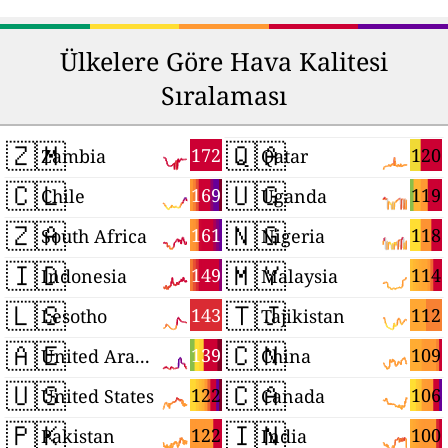
Ülkelere Göre Hava Kalitesi
Sıralaması
🇿🇲
🇶🇦
172
120
Zambia
Qatar
🇨🇱
🇺🇬
169
119
Chile
Uganda
🇿🇦
🇳🇬
161
118
South Africa
Nigeria
🇮🇩
🇲🇾
149
114
Indonesia
Malaysia
🇱🇸
🇹🇯
143
112
Lesotho
Tajikistan
🇦🇪
🇨🇳
139
109
United Arab Emirates
China
🇺🇸
🇨🇦
122
106
United States
Canada
🇵🇰
🇮🇳
122
100
Pakistan
India