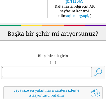
pi/H1369
(
Daha fazla bilgi için API
sayfasını kontrol
edin:
aqicn.org/api/
)
Başka bir şehir mi arıyorsunuz?
Bir şehir adı girin
↓ ↓ ↓
veya size en yakın hava kalitesi izleme
istasyonunu bulalım