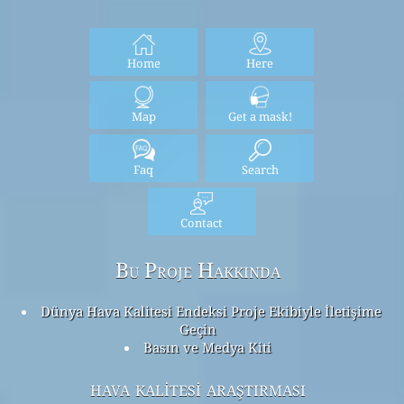
Home
Here
Map
Get a mask!
Faq
Search
Contact
Bu Proje Hakkında
Dünya Hava Kalitesi Endeksi Proje Ekibiyle İletişime
Geçin
Basın ve Medya Kiti
hava kalitesi araştırması