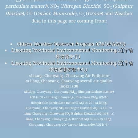
2.5
10
particulate matter)
), NO
(
Nitrogen Dioxide
), SO
(
Sulphur
2
2
Dioxide
), CO (
Carbon Monoxide
), O
(
Ozone
) and Weather
3
data in this page are coming from:
Citizen Weather Observer Program (CWOP/APRS)
Liaoning Provincial Environmental Monitoring (辽宁省
环境保护厅)
Liaoning Provincial Environmental Monitoring (辽宁省
环境监测实验中心)
xī liáng, Chaoyang , Chaoyang Air Pollution
xī liáng, Chaoyang , Chaoyang overall air quality
index is 38
xī liáng, Chaoyang , Chaoyang PM
(fine particulate matter)
2.5
AQI is 38 - xī liáng, Chaoyang , Chaoyang PM
(PM10
10
(Respirable particulate matter)) AQI is 25 - xī liáng,
Chaoyang , Chaoyang NO
(Nitrogen Dioxide) AQI is 10 - xī
2
liáng, Chaoyang , Chaoyang SO
(Sulphur Dioxide) AQI is 8 - xī
2
liáng, Chaoyang , Chaoyang O
(Ozone) AQI is 20 - xī liáng,
3
Chaoyang , Chaoyang CO (Carbon Monoxide) AQI is 6 -