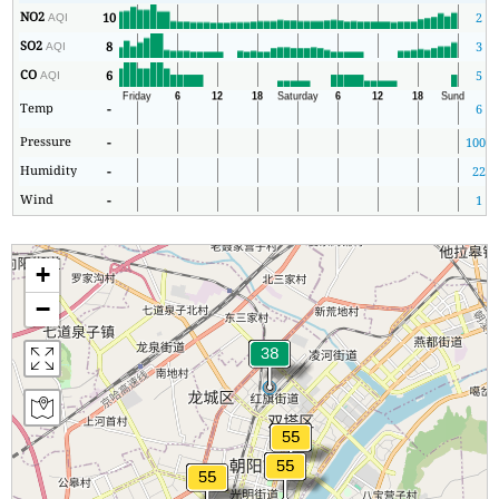
NO2
10
2
AQI
SO2
8
3
AQI
CO
6
5
AQI
Temp
-
6
Pressure
-
1001
Humidity
-
22
Wind
-
1
+
−