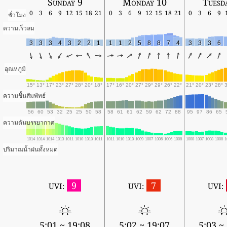
Sunday 9
Monday 10
Tuesd
0
3
6
9
12
15
18
21
0
3
6
9
12
15
18
21
0
3
6
9
ชั่วโมง
ความเร็วลม
3
3
3
4
3
2
2
1
1
1
2
5
8
8
7
4
3
3
3
6
อุณหภูมิ
15°
13°
17°
23°
27°
28°
20°
18°
17°
16°
20°
27°
29°
29°
26°
22°
21°
20°
23°
28°
ความชื้นสัมพัทธ์
56
60
53
32
25
25
50
58
58
61
61
62
59
62
72
88
95
97
86
65
ความดันบรรยากาศ
1014
1014
1014
1013
1011
1010
1010
1011
1011
1010
1010
1009
1007
1006
1006
1008
1008
1007
1008
1008
1
ปริมาณน้ำฝนทั้งหมด
9
7
UVI:
UVI:
UVI:
5:01 ~ 19:08
5:02 ~ 19:07
5:03 ~