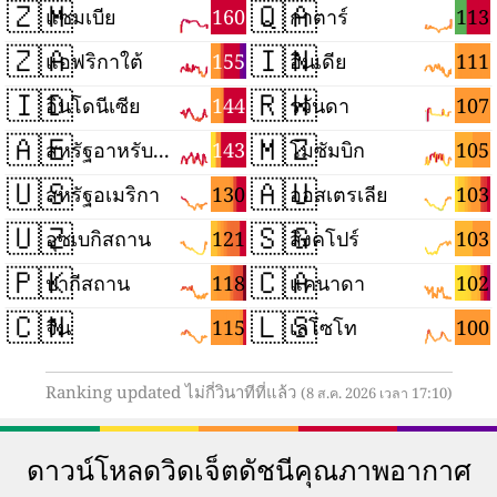
🇿🇲
🇶🇦
160
113
แซมเบีย
กาตาร์
🇿🇦
🇮🇳
155
111
แอฟริกาใต้
อินเดีย
🇮🇩
🇷🇼
144
107
อินโดนีเซีย
รวันดา
🇦🇪
🇲🇿
143
105
สหรัฐอาหรับเอมิเรตส์
โมซัมบิก
🇺🇸
🇦🇺
130
103
สหรัฐอเมริกา
ออสเตรเลีย
🇺🇿
🇸🇬
121
103
อุซเบกิสถาน
สิงคโปร์
🇵🇰
🇨🇦
118
102
ปากีสถาน
แคนาดา
🇨🇳
🇱🇸
115
100
จีน
เลโซโท
Ranking updated ไม่กี่วินาทีที่แล้ว
(8 ส.ค. 2026 เวลา 17:10)
ดาวน์โหลดวิดเจ็ตดัชนีคุณภาพอากาศ