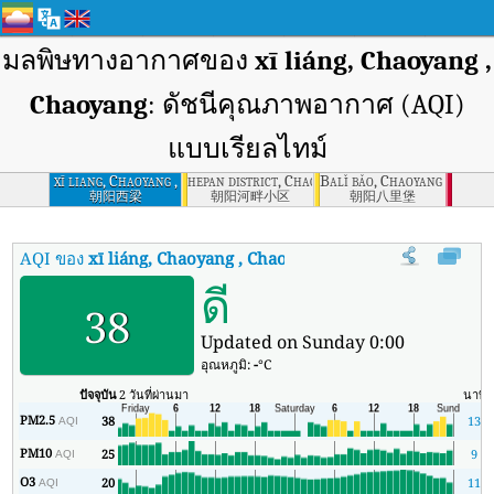
มลพิษทางอากาศของ
xī liáng, Chaoyang ,
Chaoyang
: ดัชนีคุณภาพอากาศ (AQI)
แบบเรียลไทม์
xī liang, Chaoyang ,
hepan district, Chaoyang , Chaoyang
Balǐ bǎo, Chaoyang , Chaoy
Chaoyang
朝阳西梁
朝阳河畔小区
朝阳八里堡
AQI ของ
xī liáng, Chaoyang , Chaoyang
:
ดัชนีคุณภาพอากาศ (AQI) แ
ดี
38
Updated on Sunday 0:00
อุณหภูมิ:
-
°C
ปัจจุบัน
2 วันที่ผ่านมา
นาที
PM2.5
38
13
AQI
PM10
25
9
AQI
O3
20
11
AQI