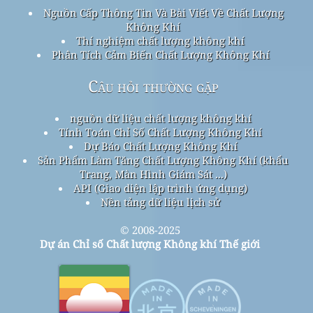
Nguồn Cấp Thông Tin Và Bài Viết Về Chất Lượng
Không Khí
Thí nghiệm chất lượng không khí
Phân Tích Cảm Biến Chất Lượng Không Khí
Câu hỏi thường gặp
nguồn dữ liệu chất lượng không khí
Tính Toán Chỉ Số Chất Lượng Không Khí
Dự Báo Chất Lượng Không Khí
Sản Phẩm Làm Tăng Chất Lượng Không Khí (khẩu
Trang, Màn Hình Giám Sát ...)
API (Giao diện lập trình ứng dụng)
Nền tảng dữ liệu lịch sử
© 2008-2025
Dự án Chỉ số Chất lượng Không khí Thế giới