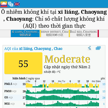
Ô nhiễm không khí tại
xī liáng, Chaoyang
, Chaoyang
: Chỉ số chất lượng không khí
(AQI) theo thời gian thực
xī liang, Chaoyang ,
hepan district, Chaoyang , Chaoyang
Balǐ bǎo, Chaoyang , Chaoy
Chaoyang
朝阳西梁
朝阳河畔小区
朝阳八里堡
AQI của
xī liáng, Chaoyang , Chaoyang
:
Chỉ số chất lượng không k
Moderate
55
Cập nhật ngày thứ Năm 2
nhiệt độ:
-
°C
hiện hành
2 ngày qua
phút
PM2.5
55
13
AQI
PM10
28
13
AQI
O3
27
24
AQI
NO2
5
1
AQI