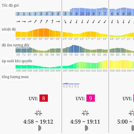
Tốc độ gió
2
1
1
2
3
3
3
3
3
5
8
10
10
9
7
7
6
6
8
10
nhiệt độ
26°
26°
28°
33°
36°
36°
30°
28°
25°
23°
20°
23°
27°
27°
22°
19°
16°
15°
17°
21°
độ ẩm tương đối
69
71
67
49
38
39
56
59
59
76
82
66
50
46
52
46
56
62
58
42
áp suất khí quyển
1008
1008
1008
1008
1006
1005
1005
1006
1007
1008
1012
1013
1012
1012
1013
1016
1016
1015
1016
1016
1
tổng lượng mưa
0.3
0.1
0.1
8
9
UVI:
UVI:
UVI:
4:58 ~ 19:12
4:59 ~ 19:11
5:00 ~