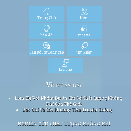
Trang Chủ
Here
bản đồ
mặt nạ
Câu hỏi thường gặp
tìm kiếm
Liên hệ
Về dự án này
Liên Hệ Với Nhóm Dự án Chỉ Số Chất Lượng Không
Khí Của Thế Giới
Báo Chí Và Các Phương Tiện Truyền Thông
nghiên cứu chất lượng không khí