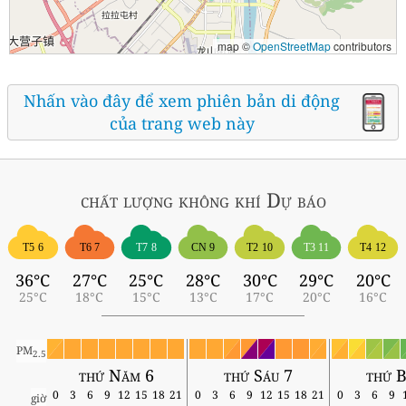
map ©
OpenStreetMap
contributors
Nhấn vào đây để xem phiên bản di động
của trang web này
chất lượng không khí
Dự báo
T5 6
T6 7
T7 8
CN 9
T2 10
T3 11
T4 12
36°C
27°C
25°C
28°C
30°C
29°C
20°C
25°C
18°C
15°C
13°C
17°C
20°C
16°C
PM
2.5
thứ Năm 6
thứ Sáu 7
thứ B
0
3
6
9
12
15
18
21
0
3
6
9
12
15
18
21
0
3
6
9
giờ