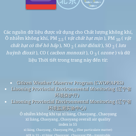
Các nguồn dữ liệu được sử dụng cho Chất lượng không khí,
Ô nhiễm không khí, PM
(
vật chất hạt mịn
), PM
(
vật
2.5
10
chất hạt có thể hô hấp
), NO
(
nitơ điôxít
), SO
(
lưu
2
2
huỳnh đioxit
), CO (
cacbon monoxit
), O
(
ozone
) và dữ
3
liệu Thời tiết trong trang này đến từ:
Citizen Weather Observer Program (CWOP/APRS)
Liaoning Provincial Environmental Monitoring (辽宁省
环境保护厅)
Liaoning Provincial Environmental Monitoring (辽宁省
环境监测实验中心)
Ô nhiễm không khí tại xī liáng, Chaoyang , Chaoyang
xī liáng, Chaoyang , Chaoyang overall air quality
index is 55
xī liáng, Chaoyang , Chaoyang PM
(fine particulate matter)
2.5
AQI is 55 - xī liáng, Chaoyang , Chaoyang PM
(respirable