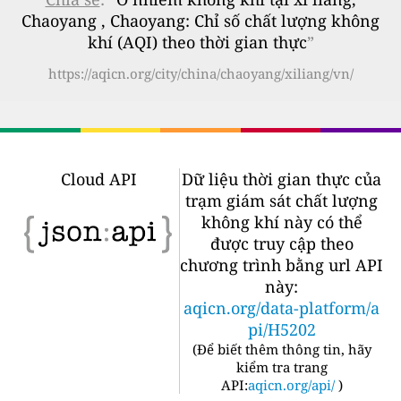
Chaoyang , Chaoyang: Chỉ số chất lượng không
khí (AQI) theo thời gian thực
”
https://aqicn.org/city/china/chaoyang/xiliang/vn/
Cloud API
Dữ liệu thời gian thực của
trạm giám sát chất lượng
không khí này có thể
được truy cập theo
chương trình bằng url API
này:
aqicn.org/data-platform/a
pi/H5202
(
Để biết thêm thông tin, hãy
kiểm tra trang
API:
aqicn.org/api/
)