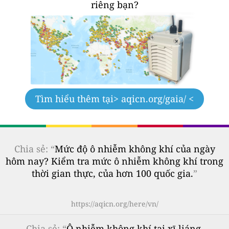
riêng bạn?
Tìm hiểu thêm tại
> aqicn.org/gaia/ <
Chia sẻ: “
Mức độ ô nhiễm không khí của ngày
hôm nay? Kiểm tra mức ô nhiễm không khí trong
thời gian thực, của hơn 100 quốc gia.
”
https://aqicn.org/here/vn/
Chia sẻ
: “
Ô nhiễm không khí tại xī liáng,