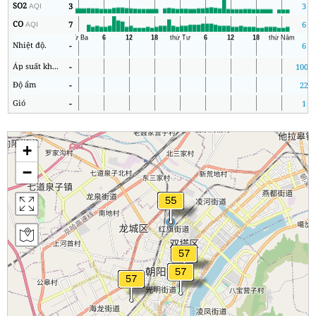
SO2
3
3
AQI
CO
7
6
AQI
Nhiệt độ.
-
6
Áp suất không khí
-
1001
Độ ẩm
-
22
Gió
-
1
+
−