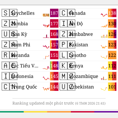
🇸🇨
🇨🇦
187
138
Seychelles
Canada
🇿🇲
🇮🇳
177
130
Zambia
Ấn Độ
🇺🇸
🇿🇼
168
126
Hoa Kỳ
Zimbabwe
🇿🇦
🇵🇰
157
123
Nam Phi
Pakistan
🇷🇼
🇱🇸
151
122
Rwanda
Lesotho
🇦🇪
🇰🇪
148
112
Các Tiểu Vương quốc Ả Rập Thống nhất
Kenya
🇮🇩
🇲🇿
145
111
Indonesia
Mozambique
🇨🇳
🇺🇿
144
101
Trung Quốc
Uzbekistan
Ranking updated một phút trước
(6 Th08 2026 21:41)