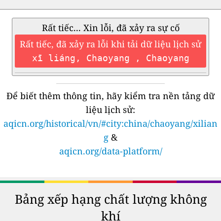
Rất tiếc... Xin lỗi, đã xảy ra sự cố
Rất tiếc, đã xảy ra lỗi khi tải dữ liệu lịch sử
xī liáng, Chaoyang , Chaoyang
Để biết thêm thông tin, hãy kiểm tra nền tảng dữ
liệu lịch sử:
aqicn.org/historical/vn/#city:china/chaoyang/xilian
g
&
aqicn.org/data-platform/
Bảng xếp hạng chất lượng không
khí