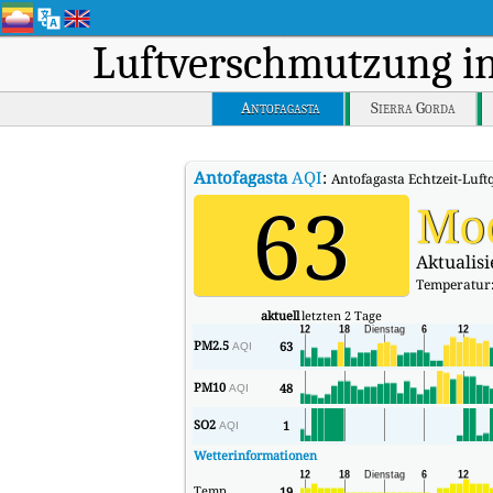
Luftverschmutzung i
Antofagasta
Sierra Gorda
Antofagasta
AQI
:
Antofagasta Echtzeit-Luftq
63
Mo
Aktualis
Temperatur
aktuell
letzten 2 Tage
PM2.5
63
AQI
PM10
48
AQI
SO2
1
AQI
Wetterinformationen
Temp.
19