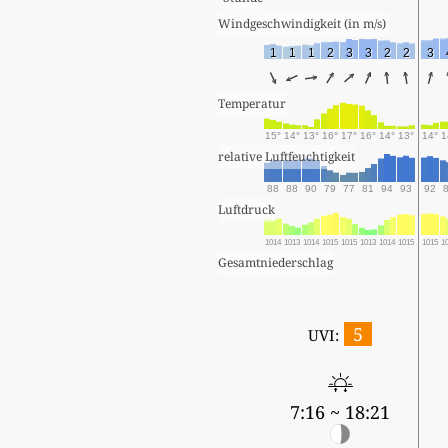
Windgeschwindigkeit (in m/s) 
1
1
1
2
3
3
2
2
3
Temperatur
15°
14°
13°
16°
17°
16°
14°
13°
14°
1
relative Luftfeuchtigkeit
88
88
90
79
77
81
94
93
92
Luftdruck
1014
1013
1014
1015
1015
1013
1014
1015
1015
1
Gesamtniederschlag
5
UVI:
7:16 ~ 18:21