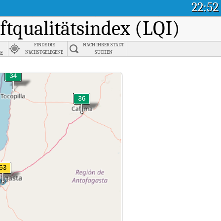
22:52
uftqualitätsindex (LQI)
FINDE DIE
NACH IHRER STADT
e
NäCHSTGELEGENE
SUCHEN
STADT