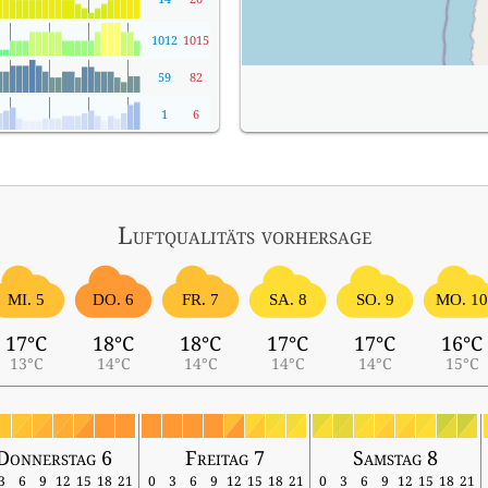
1012
1015
59
82
1
6
Luftqualitäts vorhersage
MI. 5
DO. 6
FR. 7
SA. 8
SO. 9
MO. 1
17°C
18°C
18°C
17°C
17°C
16°C
13°C
14°C
14°C
14°C
14°C
15°C
Donnerstag 6
Freitag 7
Samstag 8
3
6
9
12
15
18
21
0
3
6
9
12
15
18
21
0
3
6
9
12
15
18
21