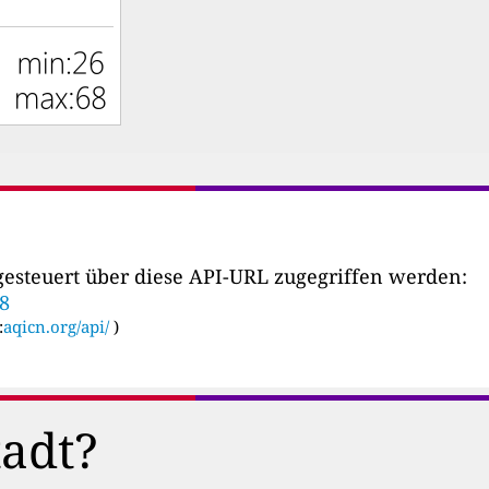
esteuert über diese API-URL zugegriffen werden:
18
:
aqicn.org/api/
)
tadt?