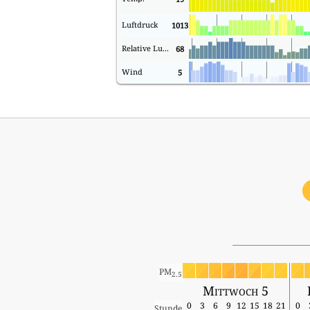
Luftdruck
1013
Relative Luftfeuchtigkeit
68
Wind
5
PM
2.5
Mittwoch 5
0
3
6
9
12
15
18
21
0
Stunde