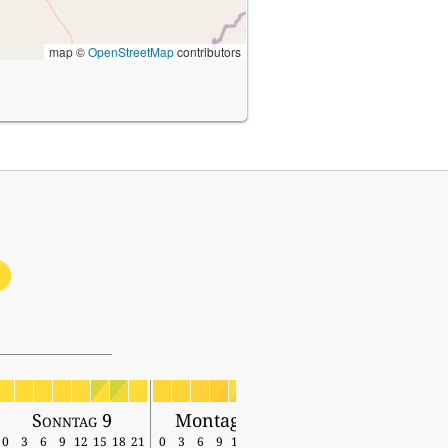
map ©
OpenStreetMap
contributors
0
Sonntag 9
Montag 10
0
3
6
9
12
15
18
21
0
3
6
9
12
15
18