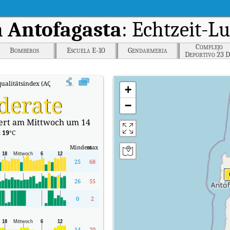
n
Antofagasta
: Echtzeit-L
Complejo
Bomberos
Escuela E-10
Gendarmeria
Deportivo 23 D
Marzo
ualitätsindex (AQI).
+
derate
−
iert am Mittwoch um 14
:
19
°C
Mindest
max
25
68
26
55
0
2
14
20