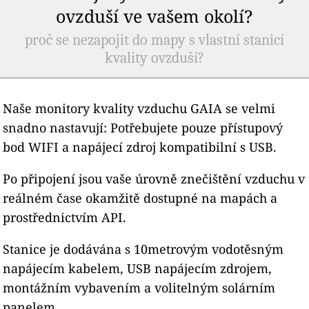
ovzduší ve vašem okolí?
proč se nezapojit do mapy s vlastní stanicí
kvality ovzduší?
Naše monitory kvality vzduchu GAIA se velmi
snadno nastavují: Potřebujete pouze přístupový
bod WIFI a napájecí zdroj kompatibilní s USB.
Po připojení jsou vaše úrovně znečištění vzduchu v
reálném čase okamžitě dostupné na mapách a
prostřednictvím API.
Stanice je dodávána s 10metrovým vodotěsným
napájecím kabelem, USB napájecím zdrojem,
montážním vybavením a volitelným solárním
panelem.