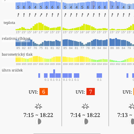
5
6
6
4
5
6
6
6
5
4
4
5
6
7
6
6
7
6
4
3
teplota
15°
15°
15°
16°
17°
16°
15°
15°
15°
15°
15°
16°
16°
15°
15°
15°
15°
15°
15°
15°
relativní vlhkost
85
82
87
76
75
81
81
82
85
84
81
77
78
85
84
84
86
86
84
79
barometrický tlak
1016
1015
1015
1017
1016
1014
1015
1016
1016
1015
1016
1017
1015
1014
1014
1014
1013
1012
1013
1015
1
úhrn srážek
0.1
0.1
0.1
0.1
0.1
0.1
0.1
6
7
UVI:
UVI:
UVI:
7:15 ~ 18:22
7:14 ~ 18:22
7:13 ~