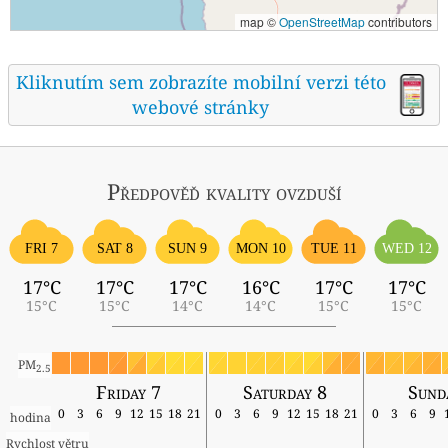
map ©
OpenStreetMap
contributors
Kliknutím sem zobrazíte mobilní verzi této
webové stránky
Předpověď kvality ovzduší
FRI 7
SAT 8
SUN 9
MON 10
TUE 11
WED 12
17°C
17°C
17°C
16°C
17°C
17°C
15°C
15°C
14°C
14°C
15°C
15°C
PM
2.5
Friday 7
Saturday 8
Sund
0
3
6
9
12
15
18
21
0
3
6
9
12
15
18
21
0
3
6
9
hodina
Rychlost větru