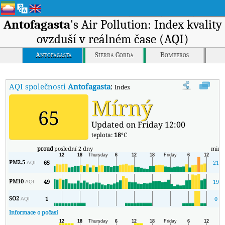
Antofagasta
's Air Pollution: Index kvality
ovzduší v reálném čase (AQI)
Antofagasta
Sierra Gorda
Bomberos
AQI společnosti
Antofagasta
:
Index kvality vzduchu v reálném čase (
Mírný
65
Updated on Friday 12:00
teplota:
18
°C
proud
poslední 2 dny
min
PM2.5
65
21
AQI
PM10
49
19
AQI
SO2
1
0
AQI
Informace o počasí