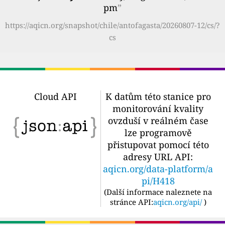
pm
”
https://aqicn.org/snapshot/chile/antofagasta/20260807-12/cs/?
cs
Cloud API
K datům této stanice pro
monitorování kvality
ovzduší v reálném čase
lze programově
přistupovat pomocí této
adresy URL API:
aqicn.org/data-platform/a
pi/H418
(
Další informace naleznete na
stránce API:
aqicn.org/api/
)