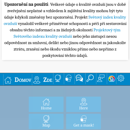
Upozornění na použití
: Veškeré údaje o kvalitě ovzduší jsou v době
zveřejnění neplatné a vzhledem k zajištění kvality mohou být tyto
údaje kdykoli změněny bez upozornění. Projekt
Světový index kvality
ovzduší
vynaložil veškeré přiměřené schopnosti a péči při sestavování
obsahu těchto informací a za žádných okolností
Projektový tým
Světového indexu kvality ovzduší
nebo jeho zástupci nesou
odpovědnost za smluvní, delikt nebo jinou odpovědnost za jakoukoliv
ztrátu, zranění nebo škodu vzniklou přímo nebo nepřímo z
poskytování těchto údajů.
Domov
Zde
Home
Here
Map
Get a mask!