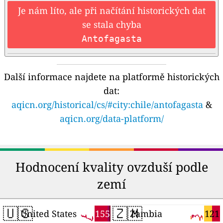
Je nám líto, ale při načítání historických dat
se stala chyba
Antofagasta
Další informace najdete na platformě historických
dat:
aqicn.org/historical/cs/#city:chile/antofagasta
&
aqicn.org/data-platform/
Hodnocení kvality ovzduší podle
zemí
🇺🇸
🇿🇲
155
121
United States
Zambia