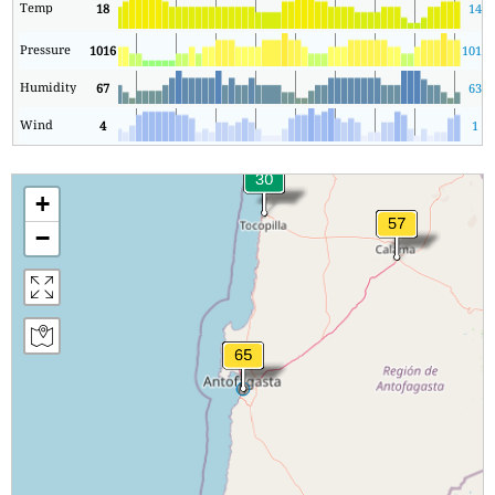
Temp
18
14
Pressure
1016
1013
Humidity
67
63
Wind
4
1
+
−