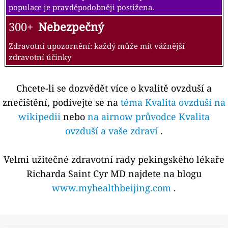
populace je pravděpodobněji postižena.
300+
Nebezpečný
Zdravotní upozornění: každý může mít vážnější
zdravotní účinky
Chcete-li se dozvědět více o kvalitě ovzduší a
znečištění, podívejte se na
téma Kvalita ovzduší na
wikipedii
nebo
na airnow průvodce Kvalita
ovzduší a vaše zdraví
.
Velmi užitečné zdravotní rady pekingského lékaře
Richarda Saint Cyr MD najdete na blogu
www.myhealthbeijing.com
.