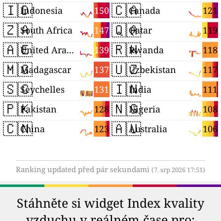
🇮🇩
🇨🇦
150
121
Indonesia
Canada
🇿🇦
🇶🇦
147
119
South Africa
Qatar
🇦🇪
🇷🇼
139
118
United Arab Emirates
Rwanda
🇲🇬
🇺🇿
137
117
Madagascar
Uzbekistan
🇸🇨
🇮🇳
131
111
Seychelles
India
🇵🇰
🇳🇬
128
108
Pakistan
Nigeria
🇨🇳
🇦🇺
123
106
China
Australia
Ranking updated před pár sekundami
(7. srp 2026 17:51)
Stáhněte si widget Index kvality
vzduchu v reálném čase pro: