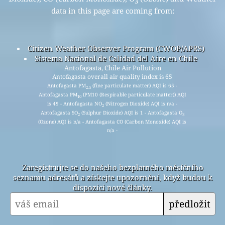
3
data in this page are coming from:
Citizen Weather Observer Program (CWOP/APRS)
Sistema Nacional de Calidad del Aire en Chile
Antofagasta, Chile Air Pollution
Antofagasta overall air quality index is 65
Antofagasta PM
(fine particulate matter) AQI is 65 -
2.5
Antofagasta PM
(PM10 (Respirable particulate matter)) AQI
10
is 49 - Antofagasta NO
(Nitrogen Dioxide) AQI is n/a -
2
Antofagasta SO
(Sulphur Dioxide) AQI is 1 - Antofagasta O
2
3
(Ozone) AQI is n/a - Antofagasta CO (Carbon Monoxide) AQI is
n/a -
Zaregistrujte se do našeho bezplatného měsíčního
seznamu adresátů a získejte upozornění, když budou k
dispozici nové články.
předložit