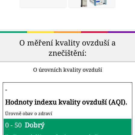
O měření kvality ovzduší a
znečištění:
O úrovních kvality ovzduší
-
Hodnoty indexu kvality ovzduší (AQI).
Úrovně obav o zdraví
0 - 50
Dobrý