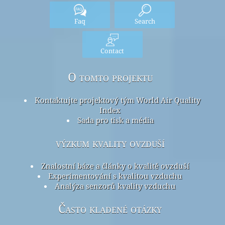
Faq
Search
Contact
O tomto projektu
Kontaktujte projektový tým World Air Quality
Index
Sada pro tisk a média
výzkum kvality ovzduší
Znalostní báze a články o kvalitě ovzduší
Experimentování s kvalitou vzduchu
Analýza senzorů kvality vzduchu
Často kladené otázky