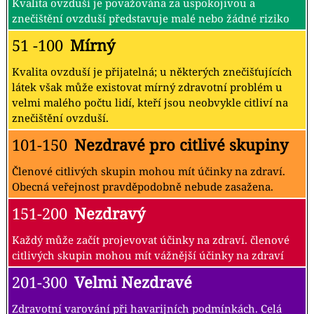
Kvalita ovzduší je považována za uspokojivou a
znečištění ovzduší představuje malé nebo žádné riziko
51 -100
Mírný
Kvalita ovzduší je přijatelná; u některých znečišťujících
látek však může existovat mírný zdravotní problém u
velmi malého počtu lidí, kteří jsou neobvykle citliví na
znečištění ovzduší.
101-150
Nezdravé pro citlivé skupiny
Členové citlivých skupin mohou mít účinky na zdraví.
Obecná veřejnost pravděpodobně nebude zasažena.
151-200
Nezdravý
Každý může začít projevovat účinky na zdraví. členové
citlivých skupin mohou mít vážnější účinky na zdraví
201-300
Velmi Nezdravé
Zdravotní varování při havarijních podmínkách. Celá