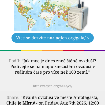
Více se dozvíte na
> aqicn.org/gaia/ <
Podíl: “
Jak moc je dnes znečištěné ovzduší?
Podívejte se na mapu znečištění ovzduší v
reálném čase pro více než 100 zemí.
”
https://aqicn.org/here/cs/
Share
: “
Kvalita ovzduší ve městě Antofagasta,
Chile je
Mírný
- on Friday, Aug 7th 2026, 12:00