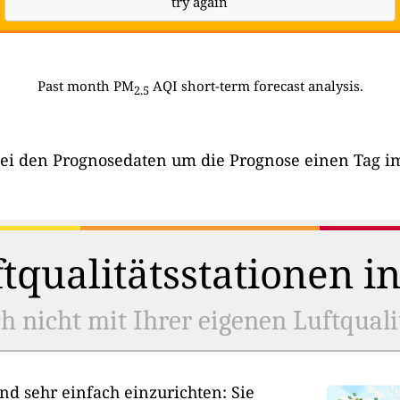
try again
Past month PM
AQI short-term forecast analysis.
2.5
bei den Prognosedaten um die Prognose einen Tag im 
tqualitätsstationen i
h nicht mit Ihrer eigenen Luftquali
nd sehr einfach einzurichten: Sie