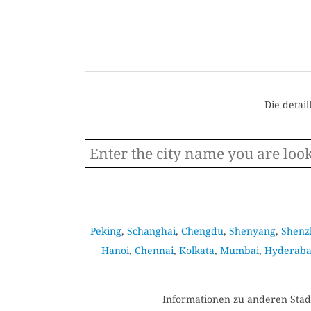
Die detai
Peking
,
Schanghai
,
Chengdu
,
Shenyang
,
Shenz
Hanoi
,
Chennai
,
Kolkata
,
Mumbai
,
Hyderab
Informationen zu anderen Städt