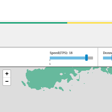
Speed(FPS): 18
Donne
1
+
−