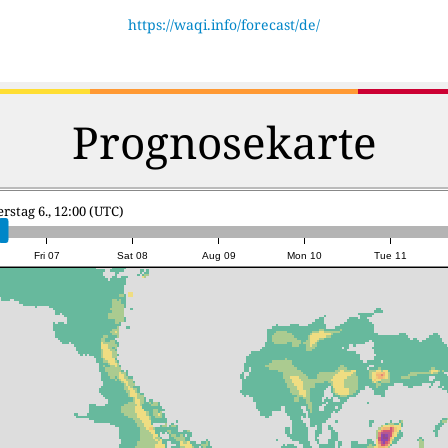
https://waqi.info/forecast/de/
Prognosekarte
rstag 6., 12:00 (UTC)
Fri 07
Sat 08
Aug 09
Mon 10
Tue 11