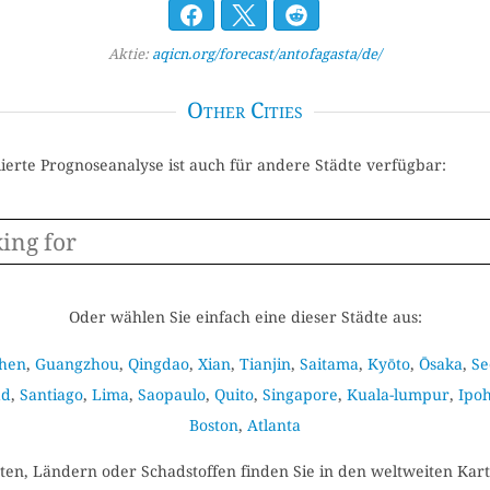
Aktie:
aqicn.org/forecast/antofagasta/de/
Other Cities
llierte Prognoseanalyse ist auch für andere Städte verfügbar:
Oder wählen Sie einfach eine dieser Städte aus:
hen
,
Guangzhou
,
Qingdao
,
Xian
,
Tianjin
,
Saitama
,
Kyōto
,
Ōsaka
,
Se
ad
,
Santiago
,
Lima
,
Saopaulo
,
Quito
,
Singapore
,
Kuala-lumpur
,
Ipo
Boston
,
Atlanta
en, Ländern oder Schadstoffen finden Sie in den weltweiten Kart