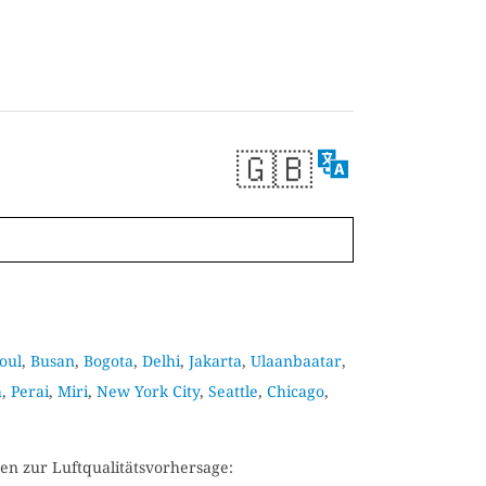
🇬🇧
oul
,
Busan
,
Bogota
,
Delhi
,
Jakarta
,
Ulaanbaatar
,
h
,
Perai
,
Miri
,
New York City
,
Seattle
,
Chicago
,
en zur Luftqualitätsvorhersage: