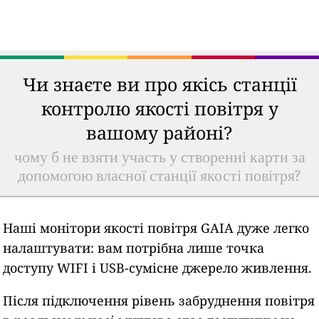
Чи знаєте ви про якісь станції
контролю якості повітря у
вашому районі?
чому б не взяти участь у створенні карти за
допомогою власної станції якості повітря?
Наші монітори якості повітря GAIA дуже легко
налаштувати: вам потрібна лише точка
доступу WIFI і USB-сумісне джерело живлення.
Після підключення рівень забруднення повітря