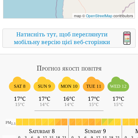
map ©
OpenStreetMap
contributors
Натисніть тут, щоб переглянути
мобільну версію цієї веб-сторінки
Прогноз якості повітря
SAT 8
SUN 9
MON 10
TUE 11
WED 12
17°C
17°C
16°C
17°C
17°C
15°C
14°C
14°C
15°C
15°C
PM
2.5
Saturday 8
Sunday 9
0
3
6
9
12
15
18
21
0
3
6
9
12
15
18
21
0
3