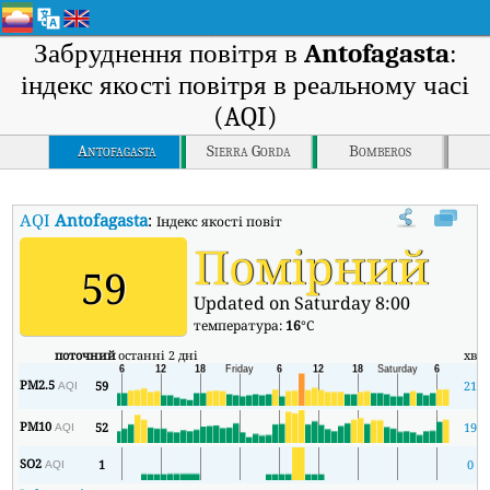
Забруднення повітря в
Antofagasta
:
індекс якості повітря в реальному часі
(AQI)
Antofagasta
Sierra Gorda
Bomberos
AQI
Antofagasta
:
Індекс якості повітря в реальному часі (AQI) Antof
Помірний
59
Updated on Saturday 8:00
температура:
16
°C
поточний
останні 2 дні
хв
PM2.5
59
21
AQI
PM10
52
19
AQI
SO2
1
0
AQI