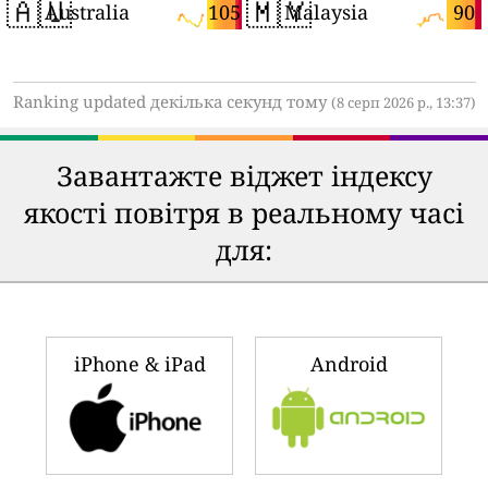
🇦🇺
🇲🇾
105
90
Australia
Malaysia
Ranking updated декілька секунд тому
(8 серп 2026 р., 13:37)
Завантажте віджет індексу
якості повітря в реальному часі
для:
iPhone & iPad
Android