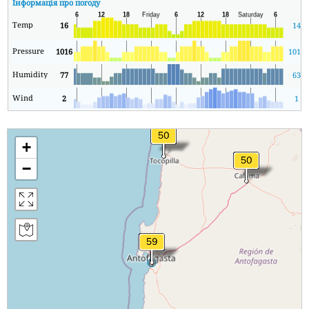
Інформація про погоду
Temp
16
14
Pressure
1016
1014
Humidity
77
63
Wind
2
1
+
−