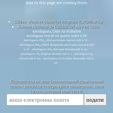
data in this page are coming from:
Citizen Weather Observer Program (CWOP/APRS)
Sistema Nacional de Calidad del Aire en Chile
Antofagasta, Chile Air Pollution
Antofagasta overall air quality index is 59
Antofagasta PM
(fine particulate matter) AQI is 59 -
2.5
Antofagasta PM
(PM10 (Respirable particulate matter)) AQI
10
is 52 - Antofagasta NO
(Nitrogen Dioxide) AQI is n/a -
2
Antofagasta SO
(Sulphur Dioxide) AQI is 1 - Antofagasta O
2
3
(Ozone) AQI is n/a - Antofagasta CO (Carbon Monoxide) AQI is
n/a -
Підпишіться на наш безкоштовний щомісячний
список розсилки та отримуйте сповіщення, коли
будуть доступні нові статті.
подати