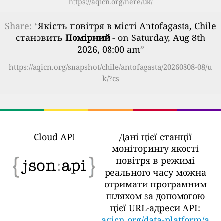
https://aqicn.org/here/uk/
Share
: “
Якість повітря в місті Antofagasta, Chile
становить
Помірний
- on Saturday, Aug 8th
2026, 08:00 am
”
https://aqicn.org/snapshot/chile/antofagasta/20260808-08/u
k/?cs
Cloud API
Дані цієї станції
моніторингу якості
повітря в режимі
реального часу можна
отримати програмним
шляхом за допомогою
цієї URL-адреси API:
aqicn.org/data-platform/a