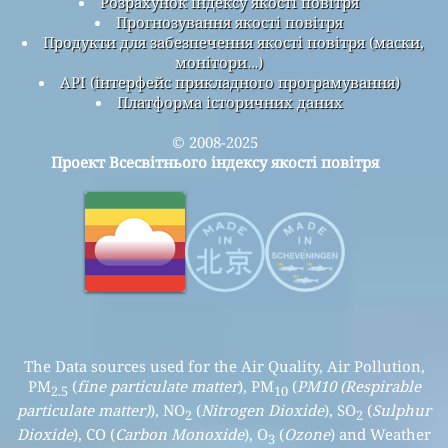
Розрахунок індексу якості повітря
Прогнозування якості повітря
Продукти для забезпечення якості повітря (маски,
монітори…)
API (інтерфейс прикладного програмування)
Платформа історичних даних
© 2008-2025
Проект Всесвітнього індексу якості повітря
The Data sources used for the Air Quality, Air Pollution,
PM
(
fine particulate matter
), PM
(
PM10 (Respirable
2.5
10
particulate matter)
), NO
(
Nitrogen Dioxide
), SO
(
Sulphur
2
2
Dioxide
), CO (
Carbon Monoxide
), O
(
Ozone
) and Weather
3