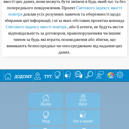
якості цих даних, вони можуть бути змінені в будь-який час та без
попереднього повідомлення. Проект
Світового індексу якості
повітря
доклав усіх розумних навичок та обережності щодо
збирання цієї інформації, і ні за яких обставин проектна команда
Світового індексу якості повітря
, або її агенти, не будуть нести
відповідальність за договором, правопорушенням чи іншим
чином за будь-які втрати, пошкодження або збитки, що
виникають безпосередньо чи опосередковано від надання цих
даних.
додому
тут
Home
Here
Map
Get a mask!