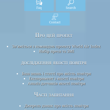
Faq
Search
Contact
Про цей проект
Зв’яжіться з командою проекту World Air Index
Набір преси та ЗМІ
дослідження якості повітря
База знань і статті про якість повітря
Експеримент з якості повітря
Аналіз датчиків якості повітря
Часті запитання
Джерело даних про якість повітря