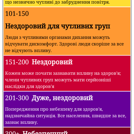
що незвично чутливі до забруднення повітря.
101-150
Нездоровий для чутливих груп
Люди з чутливими органами дихання можуть
відчувати дискомфорт. Здорові люди скоріше за все
не відчують впливу.
151-200
Нездоровий
Кожен може почати зазнавати впливу на здоров'я;
члени чутливих груп можуть мати серйозніші
наслідки для здоров'я
201-300
Дуже, нездоровий
Попередження про небезпеку для здоров'я,
надзвичайна ситуація. Все населення, швидше за все,
зазнає впливу.
300+
Небезпечний