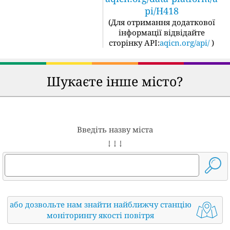
pi/H418
(
Для отримання додаткової
інформації відвідайте
сторінку API:
aqicn.org/api/
)
Шукаєте інше місто?
Введіть назву міста
↓ ↓ ↓
або дозвольте нам знайти найближчу станцію
моніторингу якості повітря