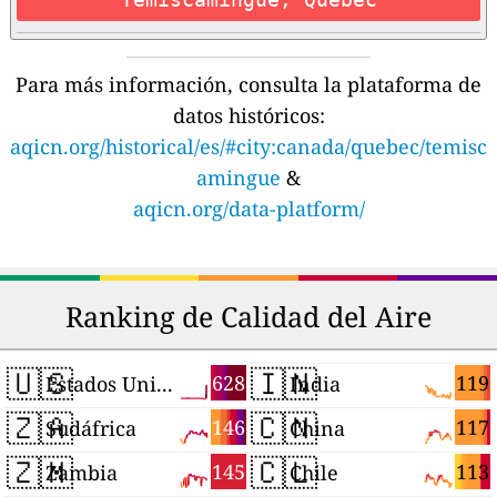
Para más información, consulta la plataforma de
datos históricos:
aqicn.org/historical/es/#city:canada/quebec/temisc
amingue
&
aqicn.org/data-platform/
Ranking de Calidad del Aire
🇺🇸
🇮🇳
628
119
Estados Unidos
India
🇿🇦
🇨🇳
146
117
Sudáfrica
China
🇿🇲
🇨🇱
145
113
Zambia
Chile