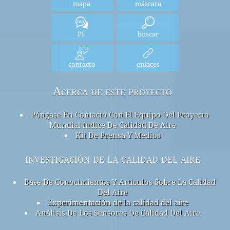
mapa
máscara
PF
buscar
contacto
enlaces
Acerca de este proyecto
Póngase En Contacto Con El Equipo Del Proyecto
Mundial índice De Calidad De Aire
Kit De Prensa Y Medios
investigación de la calidad del aire
Base De Conocimientos Y Artículos Sobre La Calidad
Del Aire
Experimentación de la calidad del aire
Análisis De Los Sensores De Calidad Del Aire