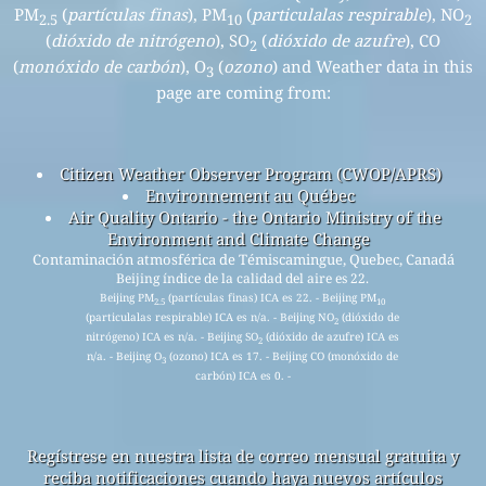
PM
(
partículas finas
), PM
(
particulalas respirable
), NO
2.5
10
2
(
dióxido de nitrógeno
), SO
(
dióxido de azufre
), CO
2
(
monóxido de carbón
), O
(
ozono
) and Weather data in this
3
page are coming from:
Citizen Weather Observer Program (CWOP/APRS)
Environnement au Québec
Air Quality Ontario - the Ontario Ministry of the
Environment and Climate Change
Contaminación atmosférica de Témiscamingue, Quebec, Canadá
Beijing índice de la calidad del aire es 22.
Beijing PM
(partículas finas) ICA es 22. - Beijing PM
2.5
10
(particulalas respirable) ICA es n/a. - Beijing NO
(dióxido de
2
nitrógeno) ICA es n/a. - Beijing SO
(dióxido de azufre) ICA es
2
n/a. - Beijing O
(ozono) ICA es 17. - Beijing CO (monóxido de
3
carbón) ICA es 0. -
Regístrese en nuestra lista de correo mensual gratuita y
reciba notificaciones cuando haya nuevos artículos