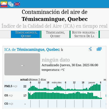
Contaminación del aire de
Témiscamingue, Quebec
Índice de la Calidad del Aire (ICA) en tiempo real
Temiscamingue,
Temiscaming,
Rouyn-noranda -
Quebec
Quebec
Secteur De La
Montee Du
Sourire, Quebec
ICA de
Témiscamingue, Quebec
:
Índice de la Calidad del Aire (ICA
ningún dato
-
Actualizado Jueves, 30 Ene. 2025 06:00
temperatura:
-
°C
actual
últimos 2 días
mín
PM2.5
22
7
AQI
O3
17
17
AQI
CO
-
0
AQI