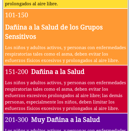
prolongados al aire libre.
101-150
Dañina a la Salud de los Grupos
Sensitivos
Los niños y adultos activos, y personas con enfermedades
respiratorias tales como el asma, deben evitar los
esfuerzos físicos excesivos y prolongados al aire libre.
151-200
Dañina a la Salud
Los niños y adultos activos, y personas con enfermedades
respiratorias tales como el asma, deben evitar los
esfuerzos excesivos prolongados al aire libre; las demás
personas, especialmente los niños, deben limitar los
esfuerzos físicos excesivos y prolongados al aire libre.
201-300
Muy Dañina a la Salud
Los niños y adultos activos, y personas con enfermedades