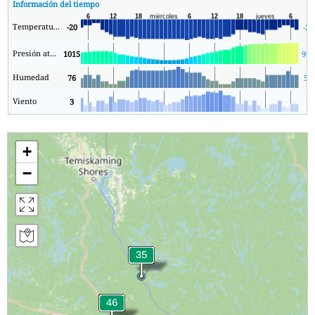
Información del tiempo
Temperatura.
-20
-23
Presión atmosférica
1015
991
Humedad
76
59
Viento
3
1
+
−