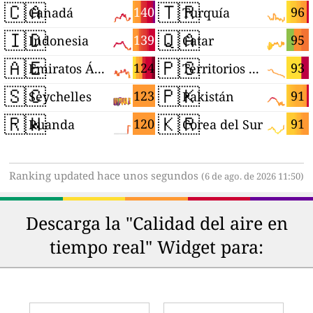
🇨🇦
🇹🇷
140
96
Canadá
Turquía
🇮🇩
🇶🇦
139
95
Indonesia
Catar
🇦🇪
🇵🇸
124
93
Emiratos Árabes Unidos
Territorios Palestinos
🇸🇨
🇵🇰
123
91
Seychelles
Pakistán
🇷🇼
🇰🇷
120
91
Ruanda
Corea del Sur
Ranking updated hace unos segundos
(6 de ago. de 2026 11:50)
Descarga la "Calidad del aire en
tiempo real" Widget para: