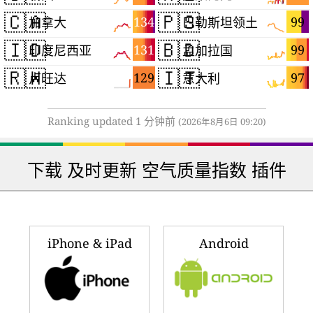
🇨🇦
🇵🇸
134
99
加拿大
巴勒斯坦领土
🇮🇩
🇧🇩
131
99
印度尼西亚
孟加拉国
🇷🇼
🇮🇹
129
97
卢旺达
意大利
Ranking updated 1 分钟前
(2026年8月6日 09:20)
下载 及时更新 空气质量指数 插件
iPhone & iPad
Android