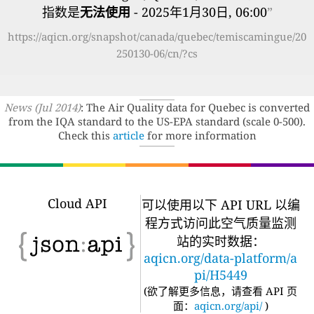
指数是
无法使用
- 2025年1月30日, 06:00
”
https://aqicn.org/snapshot/canada/quebec/temiscamingue/20
250130-06/cn/?cs
News (Jul 2014)
: The Air Quality data for Quebec is converted
from the IQA standard to the US-EPA standard (scale 0-500).
Check this
article
for more information
Cloud API
可以使用以下 API URL 以编
程方式访问此空气质量监测
站的实时数据：
aqicn.org/data-platform/a
pi/H5449
(
欲了解更多信息，请查看 API 页
面：
aqicn.org/api/
)