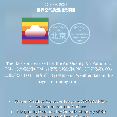
© 2008-2025
世界空气质量指数项目
The Data sources used for the Air Quality, Air Pollution,
PM
(
小颗粒物
), PM
(
可吸入颗粒物
), NO
(
二氧化氮
), SO
2.5
10
2
2
(
二氧化硫
), CO (
一氧化碳
), O
(
臭氧
) and Weather data in this
3
page are coming from:
Citizen Weather Observer Program (CWOP/APRS)
Environnement au Québec
Air Quality Ontario - the Ontario Ministry of the
Environment and Climate Change