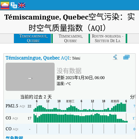
Témiscamingue, Quebec
空气污染：实
时空气质量指数（AQI）
Temiscamingue,
Temiscaming,
Rouyn-noranda -
Quebec
Quebec
Secteur De La
Montee Du
Sourire, Quebec
Témiscamingue, Quebec
AQI
:
Témiscamingue, Quebec实时空气质
没有数据
-
更新 2025年1月30日, 06:00
温度:
-
°C
当前的
过去 2 天
分钟
PM2.5
22
7
AQI
O3
17
17
AQI
CO
-
0
AQI
气象数据