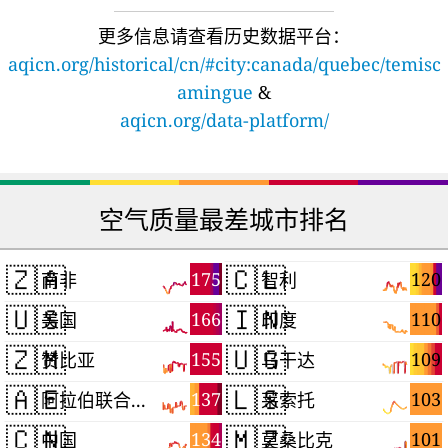
更多信息请查看历史数据平台：
aqicn.org/historical/cn/#city:canada/quebec/temisc
amingue
&
aqicn.org/data-platform/
空气质量最差城市排名
🇿🇦
🇨🇱
175
120
南非
智利
🇺🇸
🇮🇳
166
110
美国
印度
🇿🇲
🇺🇬
155
109
赞比亚
乌干达
🇦🇪
🇱🇸
137
103
阿拉伯联合酋长国
莱索托
🇨🇳
🇲🇿
134
101
中国
莫桑比克