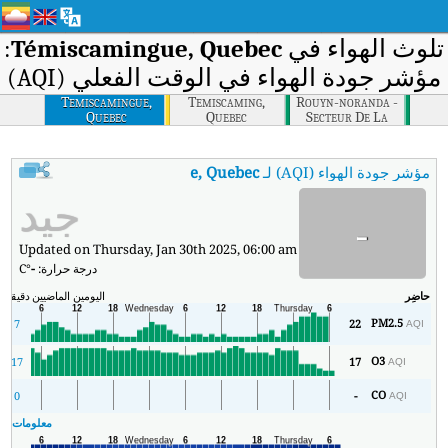
لوث الهواء في
Témiscamingue, Quebec
:
مؤشر جودة الهواء في الوقت الفعلي (AQI)
Temiscamingue,
Temiscaming,
Rouyn-noranda -
Quebec
Quebec
Secteur De La
Montee Du
Sourire, Quebec
مؤشر جودة الهواء (AQI) لـ
Témiscamingue, Quebec
.
:
مؤشر جودة الهواء في الوقت ال
جيد
-
Updated on Thursday, Jan 30th 2025, 06:00 am
درجة حرارة:
-
°C
حاضِر
اليومين الماضيين
دقيقة
ال
PM2.5
7
22
AQI
O3
17
17
AQI
CO
0
-
AQI
معلومات ال