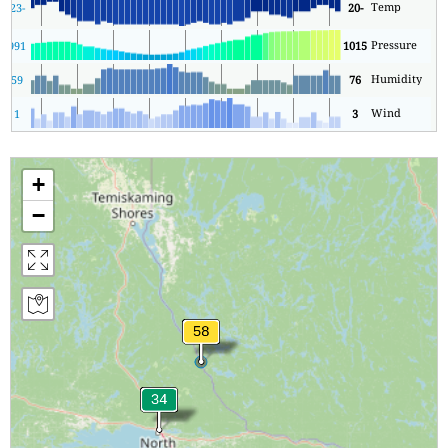
Temp
5
-23
-20
Pressure
5
991
1015
Humidity
59
76
Wind
1
3
+
−