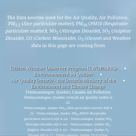
The Data sources used for the Air Quality, Air Pollution,
PM
(
fine particulate matter
), PM
(
PM10 (Respirable
2.5
10
particulate matter)
), NO
(
Nitrogen Dioxide
), SO
(
Sulphur
2
2
Dioxide
), CO (
Carbon Monoxide
), O
(
Ozone
) and Weather
3
data in this page are coming from:
Citizen Weather Observer Program (CWOP/APRS)
Environnement au Québec
Air Quality Ontario - the Ontario Ministry of the
Environment and Climate Change
Témiscamingue, Quebec, Canada Air Pollution
Témiscamingue, Quebec overall air quality index is
22
Témiscamingue, Quebec PM
(fine particulate matter) AQI is
2.5
22 - Témiscamingue, Quebec PM
(PM10 (Respirable
10
particulate matter)) AQI is n/a - Témiscamingue, Quebec NO
2
(Nitrogen Dioxide) AQI is n/a - Témiscamingue, Quebec SO
2
(Sulphur Dioxide) AQI is n/a - Témiscamingue, Quebec O
3
(Ozone) AQI is 17 - Témiscamingue, Quebec CO (Carbon