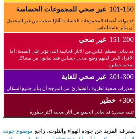
101-150
غير صحي للمجموعات الحساسة
قد يواجه أعضاء المجموعات الحساسة آثارًا صحية. من غير المحتمل
أن يتأثر عامة الناس.
151-200
غير صحي
قد يعاني معظم الناس من الآثار الجانبية التي تؤثر على الصحة؛ أما
الأفراد الذين لديهم وضع صحي حساس فقد يعانون من مشاكل
صحية خطيرة
201-300
غير صحي للغاية
تحذيرات صحية لظروف الطوارئ. من المرجح أن يتأثر جميع السكان.
300+
خطير
تنبيه صحي: قد يعاني الجميع من آثار صحية أكثر خطورة
لمعرفة المزيد عن جودة الهواء والتلوث، راجع
موضوع جودة