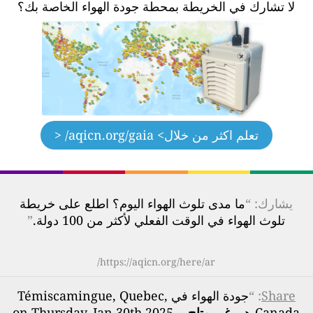
لا تشارك في الخريطة بمحطة جودة الهواء الخاصة بك؟
تعلم اكثر من خلال
> aqicn.org/gaia/ <
يشارك: “
ما مدى تلوث الهواء اليوم؟ اطلع على خريطة
تلوث الهواء في الوقت الفعلي لأكثر من 100 دولة.
”
https://aqicn.org/here/ar/
Share
: “
جودة الهواء في Témiscamingue, Quebec,
Canada هي
غير متاح
- on Thursday, Jan 30th 2025,