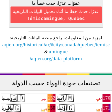
عفوًا... عذرًا، حدث خطأ ما
عذرًا، حدث خطأ ما أثناء تحميل البيانات التاريخية
Témiscamingue, Quebec
لمزيد من المعلومات، راجع منصة البيانات التاريخية:
aqicn.org/historical/ar/#city:canada/quebec/temisc
&
amingue
aqicn.org/data-platform/
تصنيفات جودة الهواء حسب الدولة
🇮🇩
🇿🇲
4
132
176
زامبيا
إندونيسيا
🇳🇬
🇺🇬
0
130
171
أوغندا
نيجيريا