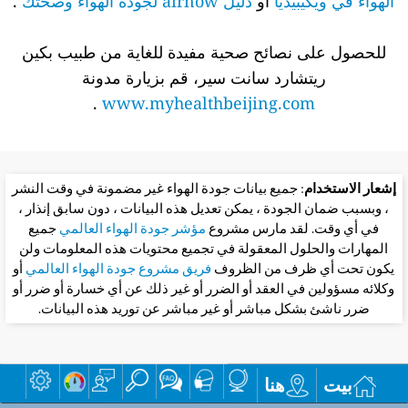
الهواء في ويكيبيديا
أو
دليل airnow لجودة الهواء وصحتك
.
للحصول على نصائح صحية مفيدة للغاية من طبيب بكين
ريتشارد سانت سير، قم بزيارة مدونة
.
www.myhealthbeijing.com
إشعار الاستخدام
: جميع بيانات جودة الهواء غير مضمونة في وقت النشر
، وبسبب ضمان الجودة ، يمكن تعديل هذه البيانات ، دون سابق إنذار ،
في أي وقت. لقد مارس مشروع
مؤشر جودة الهواء العالمي
جميع
المهارات والحلول المعقولة في تجميع محتويات هذه المعلومات ولن
يكون تحت أي ظرف من الظروف
فريق مشروع جودة الهواء العالمي
أو
وكلائه مسؤولين في العقد أو الضرر أو غير ذلك عن أي خسارة أو ضرر أو
ضرر ناشئ بشكل مباشر أو غير مباشر عن توريد هذه البيانات.
بيت
هنا