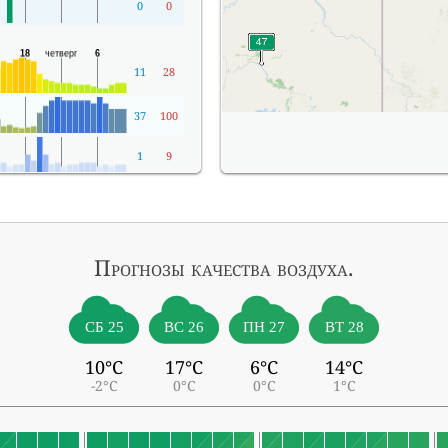
0
0
11
28
37
100
1
9
Прогнозы
качества воздуха.
СБ 25
ВС 26
ПН 27
ВТ 28
10°C
17°C
6°C
14°C
-2°C
0°C
0°C
1°C