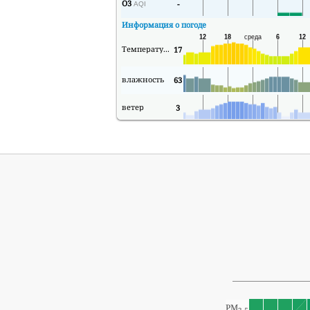
O3
-
AQI
Информация о погоде
Температура
17
влажность
63
ветер
3
PM