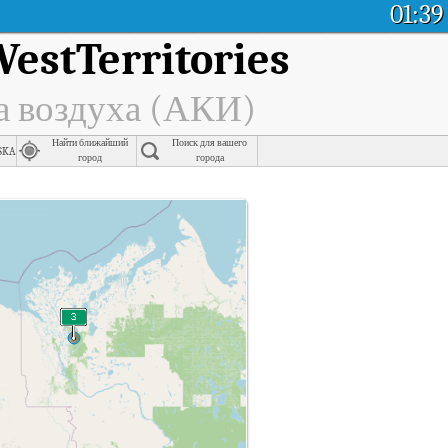
01:39
WestTerritories
а воздуха (АКИ)
Найти ближайший
Поиск для вашего
ska
город
города