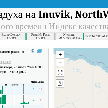
здуха на
Inuvik, North
ного времени Индекс качеств
Floyd Dryden,
Fnsb Np Fire,
Npwstil,
Fnsb Ncore, Ala
Alaska
Alaska
Fairbanks, Alaska
режиме реального времени Индекс качества воздуха (АКИ).
+
нных
−
етверг, 23 июль 2026 10:00
агрязнитель:
pm10
мин
Макс
1
12
2
9