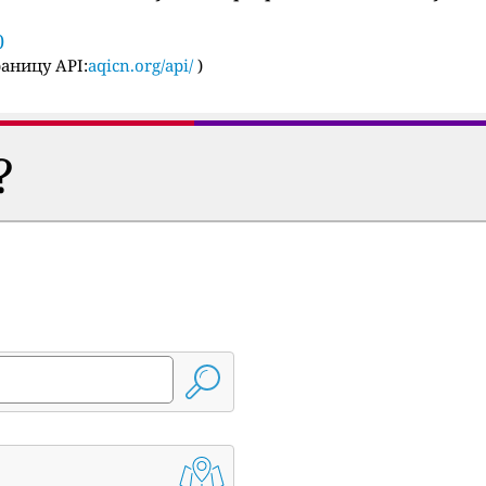
0
аницу API:
aqicn.org/api/
)
?