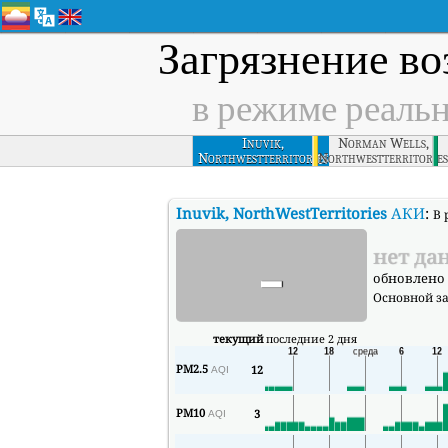
Загрязнение во
в режиме реаль
Inuvik,
Norman Wells,
Northwestterritories
Northwestterritories
Inuvik, NorthWestTerritories
АКИ
:
В 
-
нет да
обновлено ч
Основной з
текущий
последние 2 дня
PM2.5
12
AQI
PM10
3
AQI