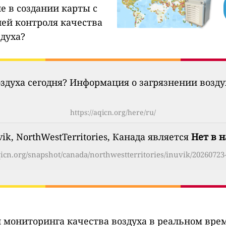
е в создании карты с
ией контроля качества
здуха?
оздуха сегодня? Информация о загрязнении возд
https://aqicn.org/here/ru/
ik, NorthWestTerritories, Канада является
Нет в 
aqicn.org/snapshot/canada/northwestterritories/inuvik/20260723-
 мониторинга качества воздуха в реальном вре