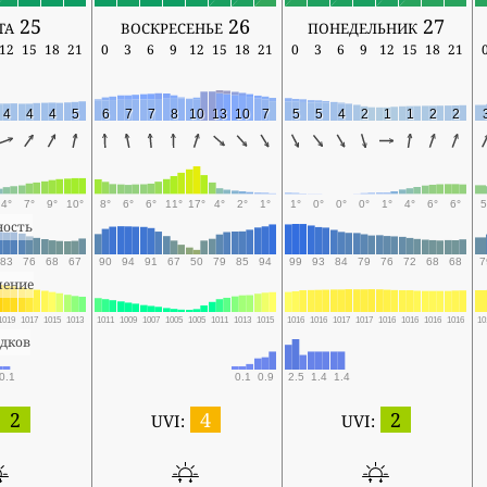
та 25
воскресенье 26
понедельник 27
12
15
18
21
0
3
6
9
12
15
18
21
0
3
6
9
12
15
18
21
4
4
4
5
6
7
7
8
10
13
10
7
5
5
4
2
1
1
2
2
4°
7°
9°
10°
8°
6°
6°
11°
17°
4°
2°
1°
1°
0°
0°
0°
1°
4°
6°
6°
5
ность
83
76
68
67
90
94
91
67
50
79
85
94
99
93
84
79
76
72
68
68
7
ление
1019
1017
1015
1013
1011
1009
1007
1005
1005
1011
1013
1015
1016
1016
1017
1017
1016
1016
1016
1016
10
адков
0.1
0.1
0.9
2.5
1.4
1.4
2
4
2
UVI:
UVI: