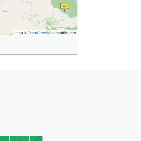
map ©
OpenStreetMap
contributors