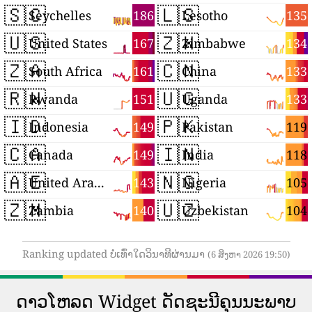
🇸🇨
🇱🇸
186
135
Seychelles
Lesotho
🇺🇸
🇿🇼
167
134
United States
Zimbabwe
🇿🇦
🇨🇳
161
133
South Africa
China
🇷🇼
🇺🇬
151
133
Rwanda
Uganda
🇮🇩
🇵🇰
149
119
Indonesia
Pakistan
🇨🇦
🇮🇳
149
118
Canada
India
🇦🇪
🇳🇬
143
105
United Arab Emirates
Nigeria
🇿🇲
🇺🇿
140
104
Zambia
Uzbekistan
Ranking updated ບໍ່ເທົ່າໃດວິນາທີຜ່ານມາ
(6 ສິງຫາ 2026 19:50)
ດາວ​ໂຫລດ Widget ດັດ​ຊະ​ນີ​ຄຸນ​ນະ​ພາບ​