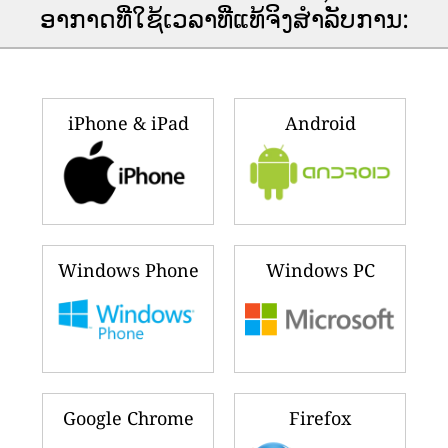
ອາ​ກາດ​ທີ່​ໃຊ້​ເວ​ລາ​ທີ່​ແທ້​ຈິງ​ສໍາ​ລັບ​ການ​:
iPhone & iPad
Android
Windows Phone
Windows PC
Google Chrome
Firefox