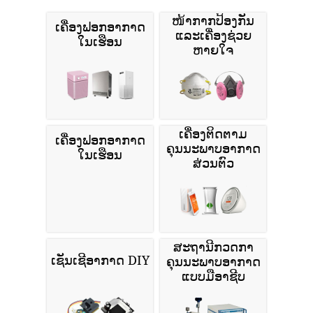
ໜ້າກາກປ້ອງກັນ
ເຄື່ອງຟອກອາກາດ
ແລະເຄື່ອງຊ່ວຍ
ໃນເຮືອນ
ຫາຍໃຈ
ເຄື່ອງຕິດຕາມ
ເຄື່ອງຟອກອາກາດ
ຄຸນນະພາບອາກາດ
ໃນເຮືອນ
ສ່ວນຕົວ
ສະຖານີກວດກາ
ເຊັນເຊີອາກາດ DIY
ຄຸນນະພາບອາກາດ
ແບບມືອາຊີບ