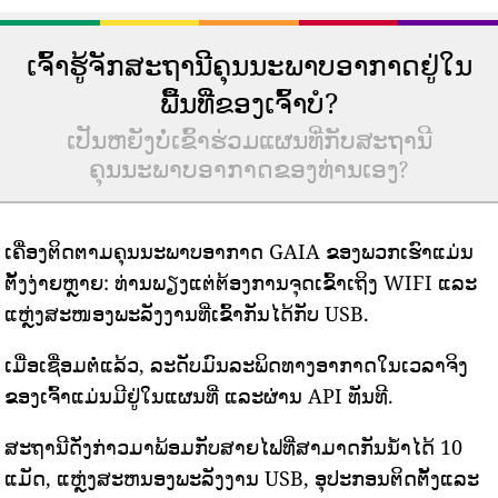
ເຈົ້າຮູ້ຈັກສະຖານີຄຸນນະພາບອາກາດຢູ່ໃນ
ພື້ນທີ່ຂອງເຈົ້າບໍ?
ເປັນຫຍັງບໍ່ເຂົ້າຮ່ວມແຜນທີ່ກັບສະຖານີ
ຄຸນນະພາບອາກາດຂອງທ່ານເອງ?
ເຄື່ອງຕິດຕາມຄຸນນະພາບອາກາດ GAIA ຂອງພວກເຮົາແມ່ນ
ຕັ້ງງ່າຍຫຼາຍ: ທ່ານພຽງແຕ່ຕ້ອງການຈຸດເຂົ້າເຖິງ WIFI ແລະ
ແຫຼ່ງສະໜອງພະລັງງານທີ່ເຂົ້າກັນໄດ້ກັບ USB.
ເມື່ອເຊື່ອມຕໍ່ແລ້ວ, ລະດັບມົນລະພິດທາງອາກາດໃນເວລາຈິງ
ຂອງເຈົ້າແມ່ນມີຢູ່ໃນແຜນທີ່ ແລະຜ່ານ API ທັນທີ.
ສະຖານີດັ່ງກ່າວມາພ້ອມກັບສາຍໄຟທີ່ສາມາດກັນນ້ໍາໄດ້ 10
ແມັດ, ແຫຼ່ງສະຫນອງພະລັງງານ USB, ອຸປະກອນຕິດຕັ້ງແລະ