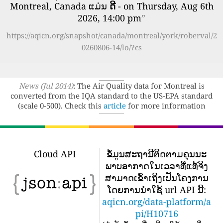
Montreal, Canada ແມ່ນ
ດີ
- on Thursday, Aug 6th
2026, 14:00 pm
”
https://aqicn.org/snapshot/canada/montreal/york/roberval/2
0260806-14/lo/?cs
News (Jul 2014)
: The Air Quality data for Montreal is
converted from the IQA standard to the US-EPA standard
(scale 0-500). Check this
article
for more information
Cloud API
ຂໍ້​ມູນ​ສະ​ຖາ​ນີ​ຕິດ​ຕາມ​ຄຸນ​ນະ​
ພາບ​ອາ​ກາດ​ໃນ​ເວ​ລາ​ທີ່​ແທ້​ຈິງ​
ສາ​ມາດ​ເຂົ້າ​ເຖິງ​ເປັນ​ໂຄງ​ການ​
ໂດຍ​ການ​ນໍາ​ໃຊ້ url API ນີ້​:
aqicn.org/data-platform/a
pi/H10716