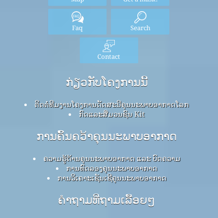
Faq
Search
Contact
ກ່ຽວກັບໂຄງການນີ້
ຕິດຕໍ່ທີມງານໂຄງການດັດສະນີຄຸນນະພາບອາກາດໂລກ
ກົດ​ແລະ​ສື່​ມວນ​ຊົນ Kit
ການຄົ້ນຄວ້າຄຸນນະພາບອາກາດ
ຄວາມຮູ້ດ້ານຄຸນນະພາບອາກາດ ແລະ ບົດຄວາມ
ການທົດລອງຄຸນນະພາບອາກາດ
ການວິເຄາະເຊັນເຊີຄຸນນະພາບອາກາດ
ຄໍາຖາມທີ່ຖາມເລື້ອຍໆ