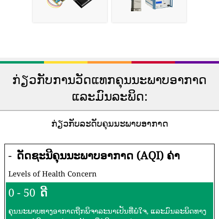
ກ່ຽວກັບການວັດແທກຄຸນນະພາບອາກາດ
ແລະມົນລະພິດ:
ກ່ຽວກັບລະດັບຄຸນນະພາບອາກາດ
-
ດັດຊະນີຄຸນນະພາບອາກາດ (AQI) ຄ່າ
Levels of Health Concern
0 - 50
ດີ
ຄຸນນະພາບທາງອາກາດຖືກພິຈາລະນາເປັນທີ່ພໍໃຈ, ແລະມົນລະພິດທາງ