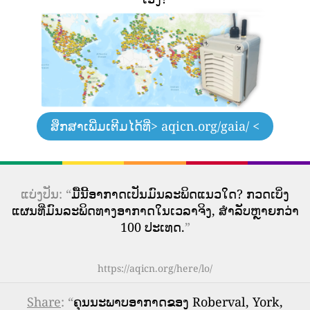
ສຶກສາເພີ່ມເຕີມໄດ້ທີ່
> aqicn.org/gaia/ <
ແບ່ງປັນ: “
ມື້ນີ້ອາກາດເປັນມົນລະພິດແນວໃດ? ກວດເບິ່ງ
ແຜນທີ່ມົນລະພິດທາງອາກາດໃນເວລາຈິງ, ສໍາລັບຫຼາຍກວ່າ
100 ປະເທດ.
”
https://aqicn.org/here/lo/
Share
: “
ຄຸນນະພາບອາກາດຂອງ Roberval, York,