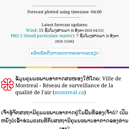
Forecast plotted using timezone -04:00
Latest forecast updates:
Wind
: 15 ຊົ່ວໂມງຜ່ານມາ
[6 ສິງຫາ 2026 04:51]
PM2.5 (Small particulate matter)
: 7 ຊົ່ວໂມງຜ່ານມາ
[6 ສິງຫາ
2026 13:06]
ຄລິກເພື່ອເບິ່ງການພະຍາກອນລາຍລະອຽດ
ຂໍ້ມູນຄຸນນະພາບອາກາດສະໜອງໃຫ້ໂດຍ:
Ville de
Montreal - Réseau de surveillance de la
qualité de l'air (
montreal.ca
)
ເຈົ້າຮູ້ຈັກສະຖານີຄຸນນະພາບອາກາດຢູ່ໃນພື້ນທີ່ຂອງເຈົ້າບໍ?
ເປັນ
ຫຍັງບໍ່ເຂົ້າຮ່ວມແຜນທີ່ກັບສະຖານີຄຸນນະພາບອາກາດຂອງທ່ານ
ເອງ?