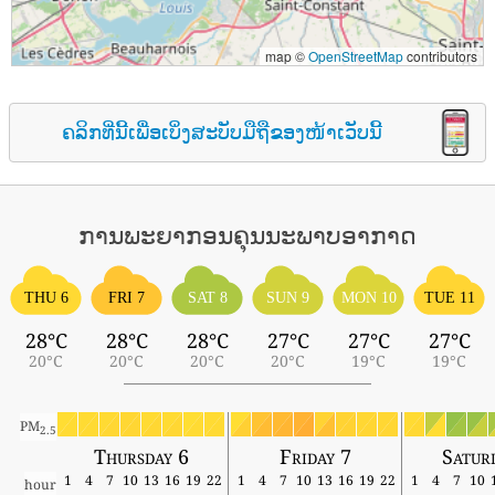
map ©
OpenStreetMap
contributors
ຄລິກທີ່ນີ້ເພື່ອເບິ່ງສະບັບມືຖືຂອງໜ້າເວັບນີ້
ການພະຍາກອນຄຸນນະພາບອາກາດ
THU 6
FRI 7
SAT 8
SUN 9
MON 10
TUE 11
28°C
28°C
28°C
27°C
27°C
27°C
20°C
20°C
20°C
20°C
19°C
19°C
PM
2.5
Thursday 6
Friday 7
Satur
1
4
7
10
13
16
19
22
1
4
7
10
13
16
19
22
1
4
7
10
hour