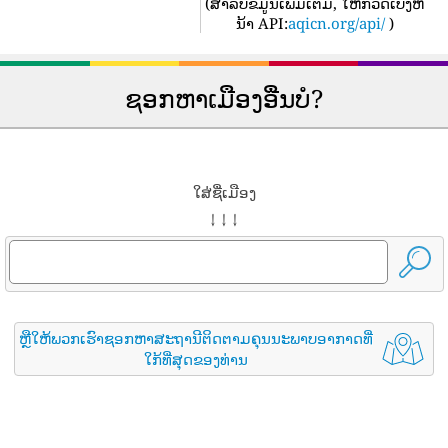
(
ສໍາລັບຂໍ້ມູນເພີ່ມເຕີມ, ໃຫ້ກວດເບິ່ງຫ
ນ້າ API:
aqicn.org/api/
)
ຊອກຫາເມືອງອື່ນບໍ?
ໃສ່ຊື່ເມືອງ
↓ ↓ ↓
ຫຼືໃຫ້ພວກເຮົາຊອກຫາສະຖານີຕິດຕາມຄຸນນະພາບອາກາດທີ່
ໃກ້ທີ່ສຸດຂອງທ່ານ