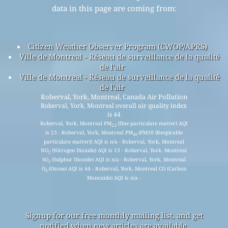
data in this page are coming from:
Citizen Weather Observer Program (CWOP/APRS)
Ville de Montreal - Réseau de surveillance de la qualité
de l'air
Ville de Montreal - Réseau de surveillance de la qualité
de l'air
Roberval, York, Montreal, Canada Air Pollution
Roberval, York, Montreal overall air quality index
is 44
Roberval, York, Montreal PM
(fine particulate matter) AQI
2.5
is 23 - Roberval, York, Montreal PM
(PM10 (Respirable
10
particulate matter)) AQI is n/a - Roberval, York, Montreal
NO
(Nitrogen Dioxide) AQI is 13 - Roberval, York, Montreal
2
SO
(Sulphur Dioxide) AQI is n/a - Roberval, York, Montreal
2
O
(Ozone) AQI is 44 - Roberval, York, Montreal CO (Carbon
3
Monoxide) AQI is n/a -
Signup for our free monthly mailing list, and get
notified when new articles are available.