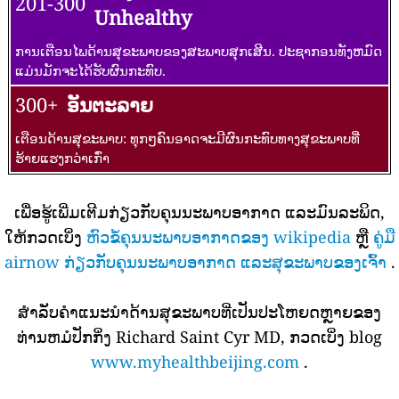
201-300
Unhealthy
ການເຕືອນໄພດ້ານສຸຂະພາບຂອງສະພາບສຸກເສີນ. ປະຊາກອນທັງຫມົດ
ແມ່ນມັກຈະໄດ້ຮັບຜົນກະທົບ.
300+
ອັນຕະລາຍ
ເຕືອນດ້ານສຸຂະພາບ: ທຸກໆຄົນອາດຈະມີຜົນກະທົບທາງສຸຂະພາບທີ່
ຮ້າຍແຮງກວ່າເກົ່າ
ເພື່ອຮູ້ເພີ່ມເຕີມກ່ຽວກັບຄຸນນະພາບອາກາດ ແລະມົນລະພິດ,
ໃຫ້ກວດເບິ່ງ
ຫົວຂໍ້ຄຸນນະພາບອາກາດຂອງ wikipedia
ຫຼື
ຄູ່ມື
airnow ກ່ຽວກັບຄຸນນະພາບອາກາດ ແລະສຸຂະພາບຂອງເຈົ້າ
.
ສໍາລັບຄໍາແນະນໍາດ້ານສຸຂະພາບທີ່ເປັນປະໂຫຍດຫຼາຍຂອງ
ທ່ານຫມໍປັກກິ່ງ Richard Saint Cyr MD, ກວດເບິ່ງ blog
www.myhealthbeijing.com
.