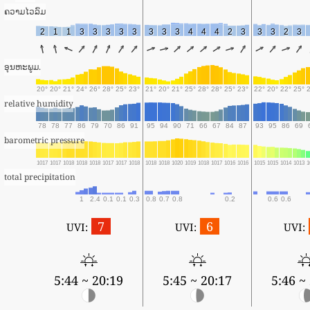
ຄວາມໄວລົມ
2
1
1
3
3
3
3
3
3
3
3
4
4
4
2
3
3
3
2
3
ອຸນຫະພູມ.
20°
20°
21°
24°
26°
28°
25°
23°
21°
20°
21°
25°
28°
28°
25°
23°
22°
20°
22°
25°
relative humidity
78
78
77
86
79
70
86
91
95
94
90
71
66
67
84
87
93
95
86
69
barometric pressure
1017
1017
1018
1018
1018
1017
1017
1018
1018
1018
1020
1019
1018
1017
1016
1016
1015
1015
1014
1013
1
total precipitation
1
2.4
0.1
0.1
0.3
0.8
0.7
0.8
0.2
0.6
0.6
7
6
UVI:
UVI:
UVI:
5:44 ~ 20:19
5:45 ~ 20:17
5:46 ~