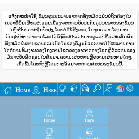
ແຈ້ງການນໍາໃຊ້
: ຂໍ້ມູນຄຸນນະພາບອາກາດທັງຫມົດແມ່ນບໍ່ຖືກຕ້ອງໃນ
ເວລາທີ່ພິມເຜີຍແຜ່, ແລະເນື່ອງຈາກການຮັບປະກັນຄຸນນະພາບຂອງຂໍ້ມູນ
ເຫຼົ່ານີ້ອາດຈະຖືກປັບປຸງ, ໂດຍບໍ່ມີຂໍ້ສັງເກດ, ໃນທຸກເວລາ. ໂຄງການ
ດັດຊະນີທາງອາກາດໂລກໄດ້ໃຊ້ທັກສະແລະການດູແລທີ່ສົມເຫດສົມຜົນ
ທັງຫມົດໃນການລວບລວມເນື້ອໃນຂອງຂໍ້ມູນນີ້ແລະພາຍໃຕ້ສະພາບການ
ໃດກໍ່ຕາມທີມງານຂອງໂຄງການໂລກຂອງອາກາດທາງໂລກຫຼືຕົວແທນຂອງ
ມັນຈະຮັບຜິດຊອບໃນສັນຍາ, ຄວາມເສຍຫາຍຫຼືຄວາມເສຍຫາຍໃດໆ,
ເກີດຂື້ນໂດຍກົງຫຼືໂດຍທາງອ້ອມຈາກການສະຫນອງຂໍ້ມູນນີ້.
Home
Here
Home
Here
Map
Get a mask!