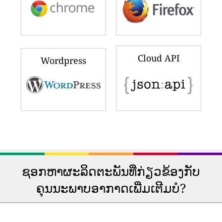
Cloud API
Wordpress
ຊອກຫາຜະລິດຕະພັນທີ່ກ່ຽວຂ້ອງກັບ
ຄຸນນະພາບອາກາດເພີ່ມເຕີມບໍ?