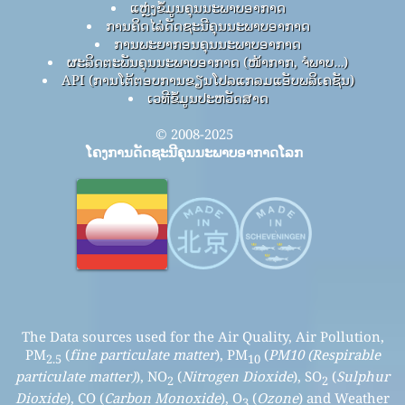
ແຫຼ່ງຂໍ້ມູນຄຸນນະພາບອາກາດ
ການຄິດໄລ່ດັດຊະນີຄຸນນະພາບອາກາດ
ການພະຍາກອນຄຸນນະພາບອາກາດ
ຜະລິດຕະພັນຄຸນນະພາບອາກາດ (ໜ້າກາກ, ຈໍພາບ…)
API (ການໂຕ້ຕອບການຂຽນໂປລແກລມແອັບພລິເຄຊັນ)
ເວທີຂໍ້ມູນປະຫວັດສາດ
© 2008-2025
ໂຄງການດັດຊະນີຄຸນນະພາບອາກາດໂລກ
The Data sources used for the Air Quality, Air Pollution,
PM
(
fine particulate matter
), PM
(
PM10 (Respirable
2.5
10
particulate matter)
), NO
(
Nitrogen Dioxide
), SO
(
Sulphur
2
2
Dioxide
), CO (
Carbon Monoxide
), O
(
Ozone
) and Weather
3