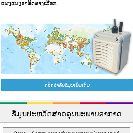
ແຜງແສງອາທິດທາງເລືອກ.
ຄລິກສຳລັບຂໍ້ມູນເພີ່ມເຕີມ
ຂໍ້ມູນປະຫວັດສາດຄຸນນະພາບອາກາດ