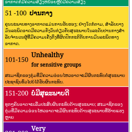
ອາກາດກໍ່ມີຄວາມສ່ຽງຫນ້ອຍຫຼືບໍ່ມີຄວາມສ່ຽງ
51 -100
ປານກາງ
ຄຸນນະພາບທາງອາກາດແມ່ນການຮັບຮອງ; ຢ່າງໃດກໍ່ຕາມ, ສໍາລັບບາງ
ມົນລະພິດອາດມີຄວາມກັງວົນກ່ຽວກັບສຸຂະພາບໃນລະດັບປານກາງສໍາ
ລັບຈໍານວນຜູ້ທີ່ມີຄວາມເຄັ່ງຕຶງທີ່ຜິດປົກກະຕິກັບການມົນລະພິດທາງ
ອາກາດ.
Unhealthy
101-150
for sensitive groups
ສະມາຊິກຂອງກຸ່ມທີ່ມີຄວາມອ່ອນໄຫວອາດຈະມີຜົນກະທົບຕໍ່ສຸຂະພາບ
ປະຊາຊົນທົ່ວໄປບໍ່ໄດ້ຮັບຜົນກະທົບ.
151-200
ບໍ່ມີສຸຂະພາບດີ
ທຸກໆຄົນອາດຈະເລີ່ມປະສົບຜົນກະທົບດ້ານສຸຂະພາບ; ສະມາຊິກຂອງ
ກຸ່ມທີ່ມີຄວາມອ່ອນໄຫວອາດຈະມີຜົນກະທົບດ້ານສຸຂະພາບທີ່ຮ້າຍແຮງ
ຫຼາຍ
Very