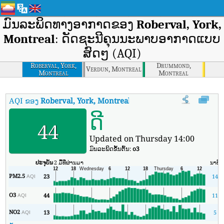
ມົນລະພິດທາງອາກາດຂອງ
Roberval, York,
Montreal
: ດັດຊະນີຄຸນນະພາບອາກາດແບບ
ສົດໆ (AQI)
Roberval, York,
Drummond,
Verdun, Montreal
Montreal
Montreal
AQI ຂອງ
Roberval, York, Montreal
:
ດັດຊະນີຄຸນນະພາບອາກາດຕາມເວລາຈິ
ດີ
44
Updated on Thursday 14:00
ມົນລະພິດຂັ້ນຕົ້ນ:
o3
ປະຈຸບັນ
2 ມື້ທີ່ຜ່ານມາ
ນາທີ
PM2.5
23
14
AQI
O3
44
11
AQI
NO2
13
5
AQI