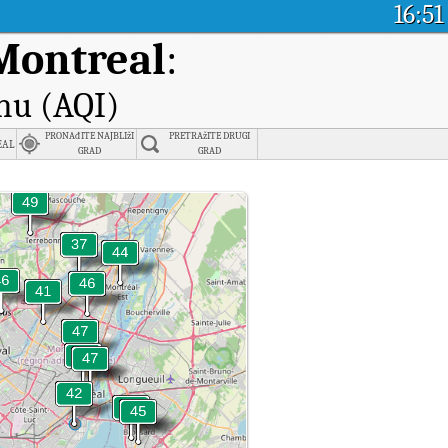
16:51
 Montreal
:
nu (AQI)
PRONAđITE NAJBLIžI
PRETRAžITE DRUGI
eal
GRAD
GRAD
nu.