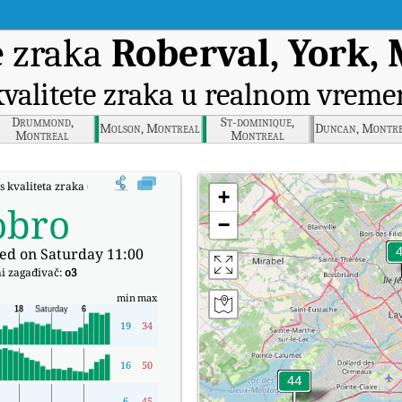
e zraka
Roberval, York,
kvalitete zraka u realnom vreme
Drummond,
St-dominique,
Molson, Montreal
Duncan, Montr
Montreal
Montreal
s kvaliteta zraka (AQI) kompanije Roberval, York, Montreal u stvarnom vreme
+
obro
−
ed on Saturday 11:00
i zagađivač:
o3
min
max
19
34
16
50
6
45