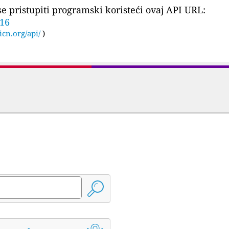
 pristupiti programski koristeći ovaj API URL:
716
icn.org/api/
)