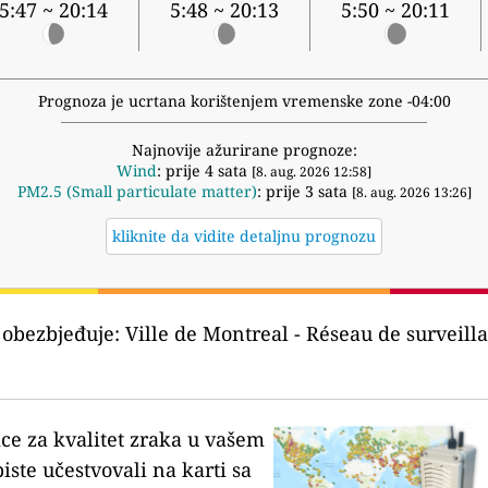
5:47 ~ 20:14
5:48 ~ 20:13
5:50 ~ 20:11
Prognoza je ucrtana korištenjem vremenske zone -04:00
Najnovije ažurirane prognoze:
Wind
: prije 4 sata
[8. aug. 2026 12:58]
PM2.5 (Small particulate matter)
: prije 3 sata
[8. aug. 2026 13:26]
kliknite da vidite detaljnu prognozu
 obezbjeđuje:
Ville de Montreal - Réseau de surveillan
ice za kvalitet zraka u vašem
biste učestvovali na karti sa