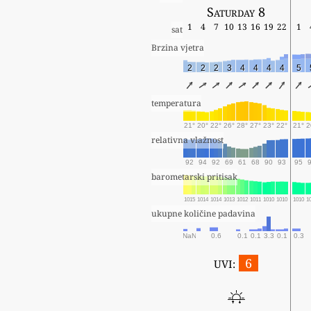
Saturday 8
1
4
7
10
13
16
19
22
1
sat
Brzina vjetra
2
2
2
3
4
4
4
4
5
temperatura
21°
20°
22°
26°
28°
27°
23°
22°
21°
2
relativna vlažnost
92
94
92
69
61
68
90
93
95
barometarski pritisak
1015
1014
1014
1013
1012
1011
1010
1010
1010
1
ukupne količine padavina
NaN
0.6
0.1
0.1
3.3
0.1
0.3
6
UVI: