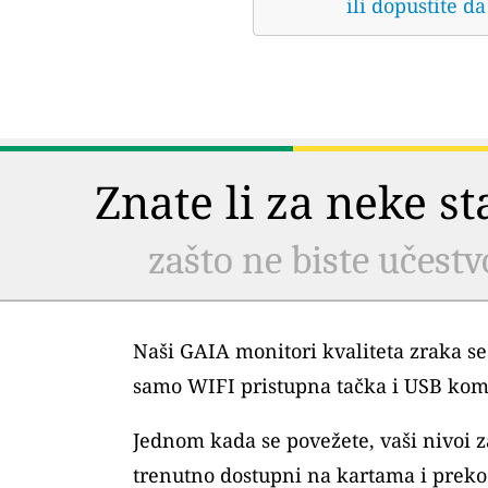
ili dopustite 
Znate li za neke s
zašto ne biste učestv
Naši GAIA monitori kvaliteta zraka se
samo WIFI pristupna tačka i USB kom
Jednom kada se povežete, vaši nivoi
trenutno dostupni na kartama i preko 