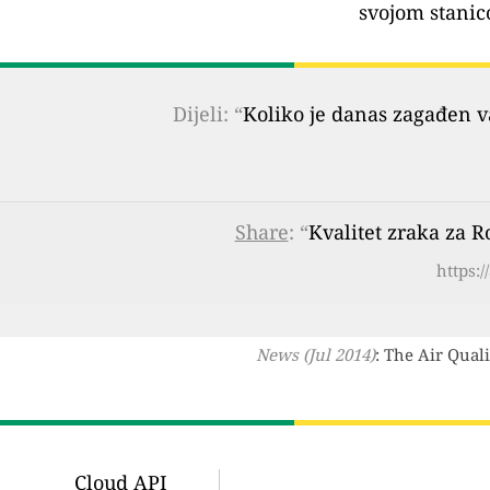
svojom stanic
Dijeli: “
Koliko je danas zagađen 
Share
: “
Kvalitet zraka za R
https:
News (Jul 2014)
: The Air Qual
Cloud API