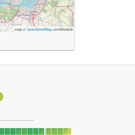
map ©
OpenStreetMap
contributors
3