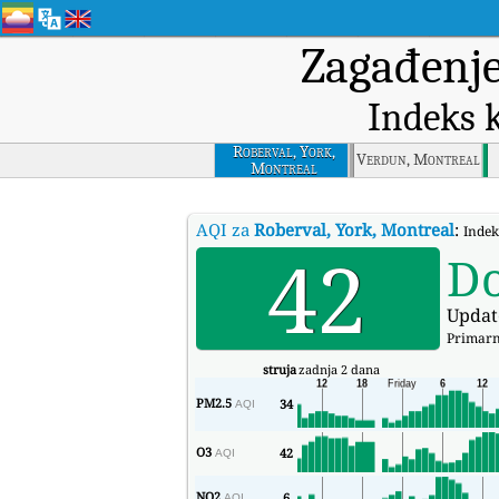
Zagađenj
Indeks 
Roberval, York,
Verdun, Montreal
Montreal
AQI za
Roberval, York, Montreal
:
Indek
42
D
Updat
Primarn
struja
zadnja 2 dana
PM2.5
34
AQI
O3
42
AQI
NO2
6
AQI