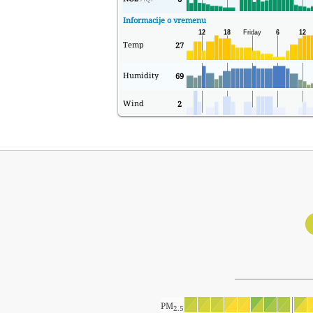
Informacije o vremenu
Temp
27
Humidity
69
Wind
2
PM
2.5