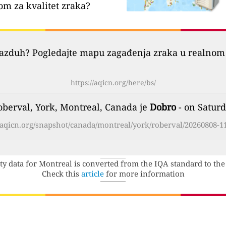
om za kvalitet zraka?
vazduh? Pogledajte mapu zagađenja zraka u realnom 
https://aqicn.org/here/bs/
oberval, York, Montreal, Canada je
Dobro
- on Saturd
//aqicn.org/snapshot/canada/montreal/york/roberval/20260808-11
ity data for Montreal is converted from the IQA standard to the
Check this
article
for more information