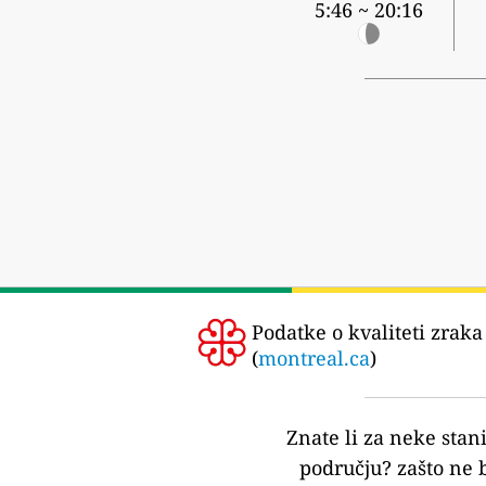
5:46 ~ 20:16
Podatke o kvaliteti zraka
(
montreal.ca
)
Znate li za neke stan
području?
zašto ne 