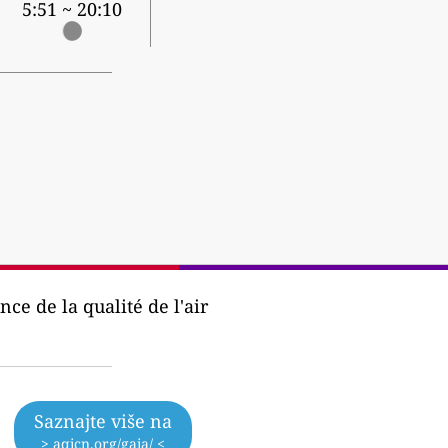
5:51 ~ 20:10
ce de la qualité de l'air
Saznajte više na
> aqicn.org/gaia/ <