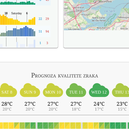
22
29
51
94
1
3
Prognoza kvalitete zraka
SAT 8
SUN 9
MON 10
TUE 11
WED 12
THU 1
28°C
27°C
27°C
27°C
24°C
23°C
20°C
20°C
20°C
18°C
17°C
15°C