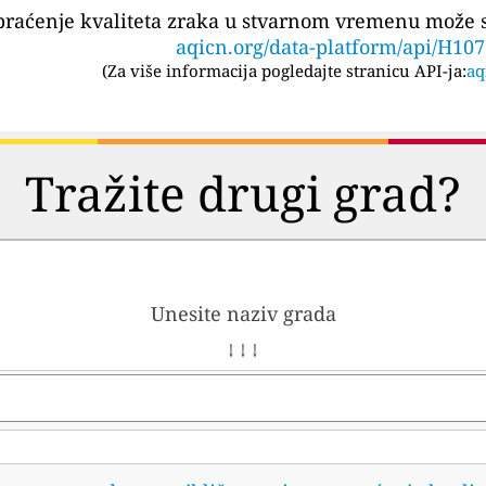
praćenje kvaliteta zraka u stvarnom vremenu može se
aqicn.org/data-platform/api/H10
(
Za više informacija pogledajte stranicu API-ja:
aq
Tražite drugi grad?
Unesite naziv grada
↓ ↓ ↓