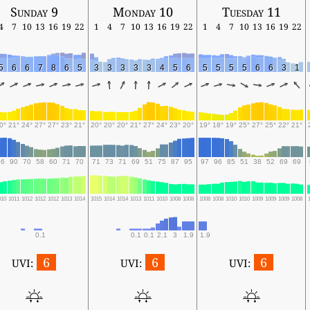
Sunday 9
Monday 10
Tuesday 11
4
7
10
13
16
19
22
1
4
7
10
13
16
19
22
1
4
7
10
13
16
19
22
5
6
6
7
8
6
5
3
3
3
3
3
4
5
6
5
5
5
5
6
6
3
1
0°
21°
24°
27°
27°
23°
21°
20°
20°
20°
21°
27°
24°
23°
20°
19°
18°
19°
25°
27°
25°
22°
21°
96
90
70
58
60
71
70
71
73
71
69
51
75
87
95
97
96
85
51
38
52
69
69
010
1011
1012
1012
1012
1013
1014
1015
1014
1014
1013
1011
1010
1008
1008
1008
1008
1010
1010
1009
1009
1009
1008
0.1
0.1
0.1
2.1
3
1.9
1.9
6
6
6
UVI:
UVI:
UVI: