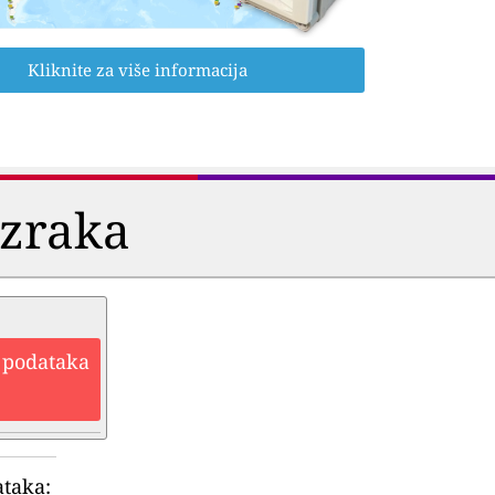
Kliknite za više informacija
i zraka
h podataka
ataka: