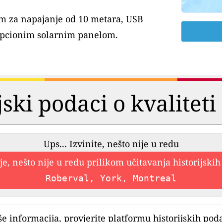
m za napajanje od 10 metara, USB
pcionim solarnim panelom.
jski podaci o kvalitet
Ups... Izvinite, nešto nije u redu
e, nešto nije u redu prilikom učitavanja historijski
Roberval, York, Montreal
še informacija, provjerite platformu historijskih pod