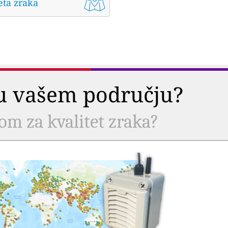
eta zraka
a u vašem području?
com za kvalitet zraka?