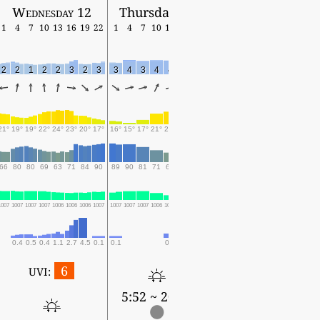
Wednesday 12
Thursday 13
1
4
7
10
13
16
19
22
1
4
7
10
13
16
19
2
2
1
2
2
3
2
3
3
4
3
4
4
5
6
21°
19°
19°
22°
24°
23°
20°
17°
16°
15°
17°
21°
23°
18°
17°
66
80
80
69
63
71
84
90
89
90
81
71
64
95
94
1007
1007
1007
1007
1006
1006
1006
1007
1007
1007
1007
1006
1004
1003
1002
0.4
0.5
0.4
1.1
2.7
4.5
0.1
0.1
0.7
2.2
4.1
6
UVI:
5:52 ~ 20:08