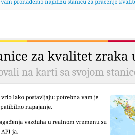
da vam pronađemo najbližu stanicu za praćenje kvalit
tanice za kvalitet zrak
ovali na karti sa svojom stani
 vrlo lako postavljaju: potrebna vam je
patibilno napajanje.
 zagađenja vazduha u realnom vremenu su
API-ja.