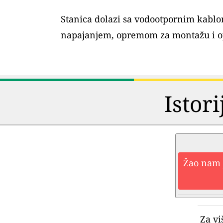
Stanica dolazi sa vodootpornim kablo
napajanjem, opremom za montažu i o
Istori
Žao nam j
Za vi