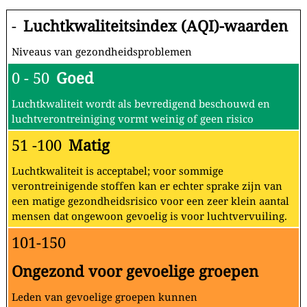
-
Luchtkwaliteitsindex (AQI)-waarden
Niveaus van gezondheidsproblemen
0 - 50
Goed
Luchtkwaliteit wordt als bevredigend beschouwd en
luchtverontreiniging vormt weinig of geen risico
51 -100
Matig
Luchtkwaliteit is acceptabel; voor sommige
verontreinigende stoffen kan er echter sprake zijn van
een matige gezondheidsrisico voor een zeer klein aantal
mensen dat ongewoon gevoelig is voor luchtvervuiling.
101-150
Ongezond voor gevoelige groepen
Leden van gevoelige groepen kunnen