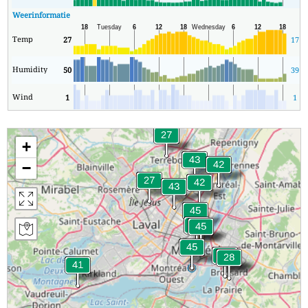
Weerinformatie
Temp
27
17
Humidity
50
39
Wind
1
1
+
−