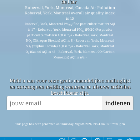
de l'air
Roberval, York, Montreal, Canada Air Pollution
Roberval, York, Montreal overall air quality index
is 45
Roberval, York, Montreal PM
(fine particulate matter) AQI
2.5
is 17 - Roberval, York, Montreal PM
(PM10 (Respirable
10
particulate matter)) AQI is n/a - Roberval, York, Montreal
NO
(Nitrogen Dioxide) AQI is 8 - Roberval, York, Montreal
2
SO
(Sulphur Dioxide) AQI is n/a - Roberval, York, Montreal
2
O
(Ozone) AQI is 45 - Roberval, York, Montreal CO (Carbon
3
Monoxide) AQI is n/a -
Meld u aan voor onze gratis maandelijkse mailinglijst
en ontvang een melding wanneer er nieuwe artikelen
beschikbaar zijn.
indienen
This page has been generated on Thursday, Aug 6th 2026, 09:24 am CST from jp2n