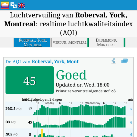
Luchtvervuiling van
Roberval, York,
Montreal
: realtime luchtkwaliteitsindex
(AQI)
Roberval, York,
Drummond,
Verdun, Montreal
Montreal
Montreal
De AQI van
Roberval, York, Montreal
:
De realtime luchtkwaliteit
Goed
45
Updated on Wed. 18:00
Primaire verontreinigende stof:
o3
huidig
afgelopen 2 dagen
min
m
PM2.5
17
5
AQI
O3
45
6
AQI
NO2
8
6
AQI