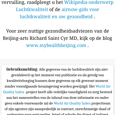
vervuiling, raadpleegt u het
Wikipedia-onderwerp
Luchtkwaliteit
of de
airnow-gids voor
luchtkwaliteit en uw gezondheid
.
Voor zeer nuttige gezondheidsadviezen van de
Beijing-arts Richard Saint Cyr MD, kijk op de blog
www.myhealthbeijing.com
.
Gebruiksmelding
: Alle gegevens van de luchtkwaliteit zijn niet-
gevalideerd op het moment van publicatie en als gevolg van
kwaliteitsborging kunnen deze gegevens op elk gewenst moment
zonder voorafgaande kennisgeving worden gewijzigd. Het
World Air
Quality Index
-project heeft alle redelijke vaardigheid en zorg besteed
aan het samenstellen van de inhoud van deze informatie en onder
geen enkele voorwaarde zal de
World Air Quality Index
projectteam
of zijn agenten zijn aansprakelijk in contract, onrechtmatige daad of
anderszins voor enig verlies, letsel of schade die direct of indirect