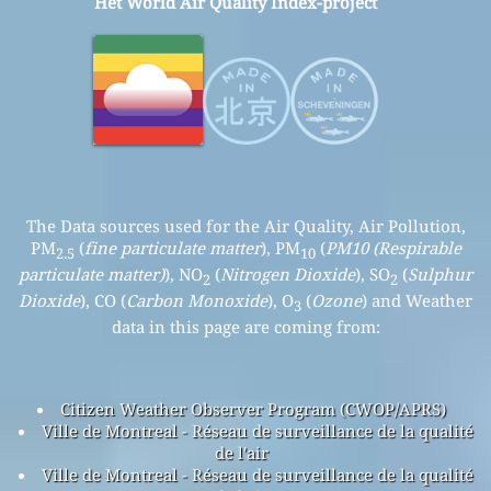
Het World Air Quality Index-project
The Data sources used for the Air Quality, Air Pollution,
PM
(
fine particulate matter
), PM
(
PM10 (Respirable
2.5
10
particulate matter)
), NO
(
Nitrogen Dioxide
), SO
(
Sulphur
2
2
Dioxide
), CO (
Carbon Monoxide
), O
(
Ozone
) and Weather
3
data in this page are coming from:
Citizen Weather Observer Program (CWOP/APRS)
Ville de Montreal - Réseau de surveillance de la qualité
de l'air
Ville de Montreal - Réseau de surveillance de la qualité