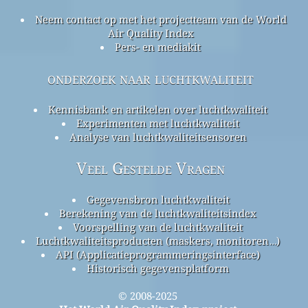
Neem contact op met het projectteam van de World
Air Quality Index
Pers- en mediakit
onderzoek naar luchtkwaliteit
Kennisbank en artikelen over luchtkwaliteit
Experimenten met luchtkwaliteit
Analyse van luchtkwaliteitsensoren
Veel Gestelde Vragen
Gegevensbron luchtkwaliteit
Berekening van de luchtkwaliteitsindex
Voorspelling van de luchtkwaliteit
Luchtkwaliteitsproducten (maskers, monitoren…)
API (Applicatieprogrammeringsinterface)
Historisch gegevensplatform
© 2008-2025