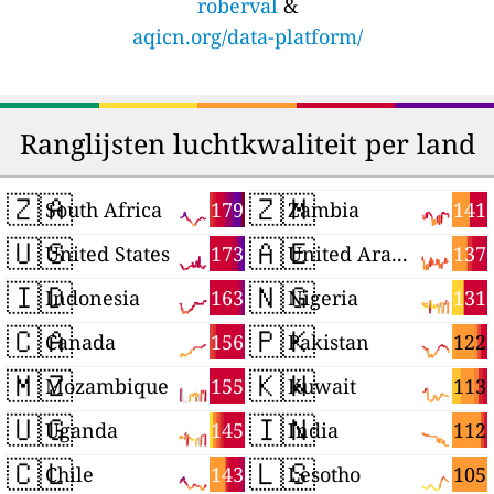
roberval
&
aqicn.org/data-platform/
Ranglijsten luchtkwaliteit per land
🇿🇦
🇿🇲
179
141
South Africa
Zambia
🇺🇸
🇦🇪
173
137
United States
United Arab Emirates
🇮🇩
🇳🇬
163
131
Indonesia
Nigeria
🇨🇦
🇵🇰
156
122
Canada
Pakistan
🇲🇿
🇰🇼
155
113
Mozambique
Kuwait
🇺🇬
🇮🇳
145
112
Uganda
India
🇨🇱
🇱🇸
143
105
Chile
Lesotho