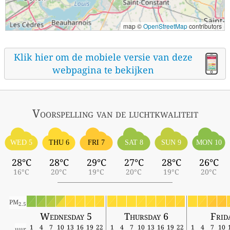
map ©
OpenStreetMap
contributors
Klik hier om de mobiele versie van deze
webpagina te bekijken
Voorspelling van de luchtkwaliteit
WED 5
THU 6
FRI 7
SAT 8
SUN 9
MON 10
28°C
28°C
29°C
27°C
28°C
26°C
16°C
20°C
19°C
20°C
19°C
20°C
PM
2.5
Wednesday 5
Thursday 6
Frid
1
4
7
10
13
16
19
22
1
4
7
10
13
16
19
22
1
4
7
10
uur