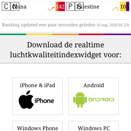
🇨🇳
🇵🇸
142
103
China
Palestine
Ranking updated een paar seconden geleden
(6 aug. 2026 01:23)
Download de realtime
luchtkwaliteitindexwidget voor:
iPhone & iPad
Android
Windows Phone
Windows PC