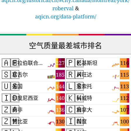
roberval
&
aqicn.org/data-platform/
空气质量最差城市排名
🇦🇪
🇵🇰
227
116
阿拉伯联合酋长国
巴基斯坦
🇸🇨
🇷🇼
185
115
塞舌尔
卢旺达
🇺🇸
🇱🇸
144
113
美国
莱索托
🇮🇩
🇰🇼
140
112
印度尼西亚
科威特
🇿🇦
🇨🇦
136
107
南非
加拿大
🇿🇲
🇮🇳
130
100
赞比亚
印度