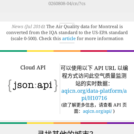
0260808-04/cn/?cs
News (Jul 2014)
: The Air Quality data for Montreal is
converted from the IQA standard to the US-EPA standard
(scale 0-500). Check this
article
for more information
Cloud API
可以使用以下 API URL 以编
程方式访问此空气质量监测
站的实时数据：
aqicn.org/data-platform/a
pi/H10716
(
欲了解更多信息，请查看 API 页
面：
aqicn.org/api/
)