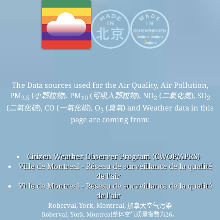
The Data sources used for the Air Quality, Air Pollution,
PM
(
小颗粒物
), PM
(
可吸入颗粒物
), NO
(
二氧化氮
), SO
2.5
10
2
2
(
二氧化硫
), CO (
一氧化碳
), O
(
臭氧
) and Weather data in this
3
page are coming from:
Citizen Weather Observer Program (CWOP/APRS)
Ville de Montreal - Réseau de surveillance de la qualité
de l'air
Ville de Montreal - Réseau de surveillance de la qualité
de l'air
Roberval, York, Montreal, 加拿大空气污染
Roberval, York, Montreal整体空气质量指数为26。