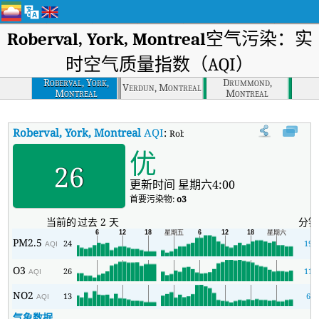
Roberval, York, Montreal
空气污染：实
时空气质量指数（AQI）
Roberval, York,
Drummond,
Verdun, Montreal
Montreal
Montreal
Roberval, York, Montreal
AQI
:
Roberval, York, Montreal实时
优
26
更新时间 星期六4:00
首要污染物:
o3
当前的
过去 2 天
分钟
PM2.5
24
19
AQI
O3
26
11
AQI
NO2
13
6
AQI
气象数据