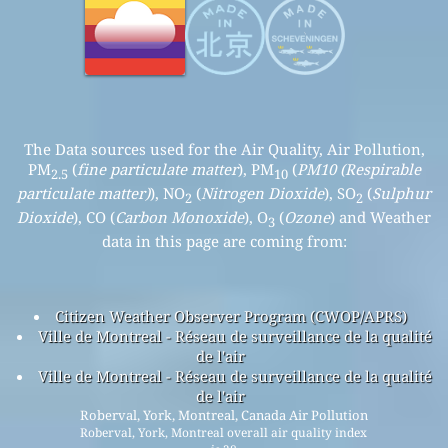
The Data sources used for the Air Quality, Air Pollution,
PM
(
fine particulate matter
), PM
(
PM10 (Respirable
2.5
10
particulate matter)
), NO
(
Nitrogen Dioxide
), SO
(
Sulphur
2
2
Dioxide
), CO (
Carbon Monoxide
), O
(
Ozone
) and Weather
3
data in this page are coming from:
Citizen Weather Observer Program (CWOP/APRS)
Ville de Montreal - Réseau de surveillance de la qualité
de l'air
Ville de Montreal - Réseau de surveillance de la qualité
de l'air
Roberval, York, Montreal, Canada Air Pollution
Roberval, York, Montreal overall air quality index