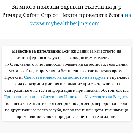
За много полезни здравни съвети на д-р
Ричард Сейнт Сир от Пекин проверете блога
на
www.myhealthbeijing.com
.
Известие за използване
: Всички данни за качеството на
атмосферния въздух не са валидни към момента на
публикуването и поради осигуряване на качеството, тези данни
могат да бъдат променяни без предизвестие по всяко време.
Проектът
Световен индекс на качеството на въздуха
е упражнил
всички разумни умения и внимание при съставянето на
съдържанието на тази информация и при никакви обстоятелства
Проектният екип на Световния Индекс на Качеството на Въздуха
или неговите агенти са отговорни по договор, нередовност или
по друг начин за всяка загуба, нараняване или щета, възникващи
пряко или косвено от предоставянето на тези данни.