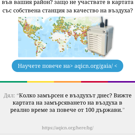
във вашия район?
защо не участвате в картата
със собствена станция за качество на въздуха?
Научете повече на
> aqicn.org/gaia/ <
Дял: “
Колко замърсен е въздухът днес? Вижте
картата на замърсяването на въздуха в
реално време за повече от 100 държави.
”
https://aqicn.org/here/bg/