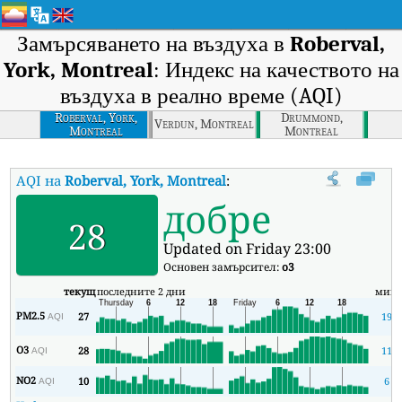
Замърсяването на въздуха в
Roberval,
York, Montreal
: Индекс на качеството на
въздуха в реално време (AQI)
Roberval, York,
Drummond,
Verdun, Montreal
Montreal
Montreal
AQI на
Roberval, York, Montreal
:
Индекс на качеството на въздух
добре
28
Updated on Friday 23:00
Основен замърсител:
o3
текущ
последните 2 дни
мин
PM2.5
27
19
AQI
O3
28
11
AQI
NO2
10
6
AQI