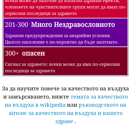
Всеки може да започне да изпитва здравни ефекти;
членовете на чувствителните групи могат да имат по-
сериозни последици за здравето
201-300
Много Нездравословното
Здравни предупреждения за аварийни условия.
Цялото население е по-вероятно да бъде засегнато.
300+
опасен
Сигнал за здравето: всеки може да има по-сериозни
последици за здравето
За да научите повече за качеството на въздуха
и замърсяването, вижте
темата за качеството
на въздуха в wikipedia
или
ръководството на
airnow за качеството на въздуха и вашето
здраве
.