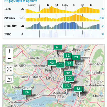
Информация за времето
Temp
26
22
Pressure
1018
1018
Humidity
78
55
Wind
0
0
+
−