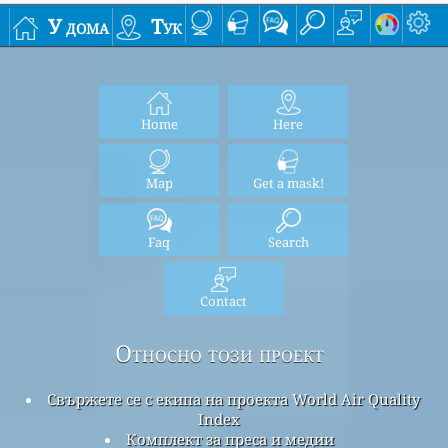
У дома
Тук
Home
Here
Map
Get a mask!
Faq
Search
Contact
Относно този проект
Свържете се с екипа на проекта World Air Quality
Index
Комплект за преса и медии