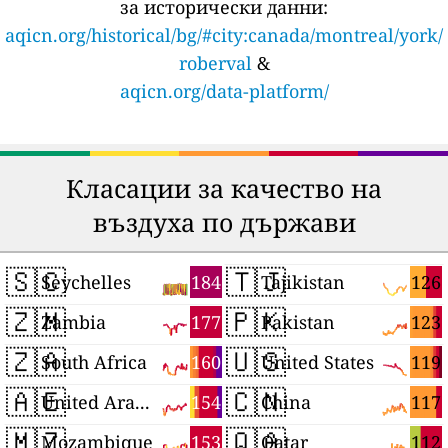
за исторически данни:
aqicn.org/historical/bg/#city:canada/montreal/york/
roberval
&
aqicn.org/data-platform/
Класации за качество на
въздуха по държави
🇸🇨
🇹🇯
184
126
Seychelles
Tajikistan
🇿🇲
🇵🇰
177
123
Zambia
Pakistan
🇿🇦
🇺🇸
160
119
South Africa
United States
🇦🇪
🇨🇳
154
117
United Arab Emirates
China
🇲🇿
🇶🇦
153
112
Mozambique
Qatar