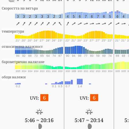
час
Скоростта на вятъра
3
3
2
3
3
3
2
2
4
5
6
7
6
7
6
5
6
4
температура
21°
20°
20°
24°
27°
28°
26°
23°
22°
21°
20°
23°
27°
27°
25°
22°
21°
21°
2
относителна влажност
94
92
88
73
65
64
74
87
90
94
98
77
60
59
69
74
68
68
барометрично налягане
1015
1014
1014
1014
1013
1011
1010
1010
1010
1009
1010
1012
1012
1013
1013
1014
1015
1015
1
общи валежи
0.2
0.1
0.5
0.7
1.4
6
6
UVI:
UVI:
5:46 ~ 20:16
5:47 ~ 20:14
5