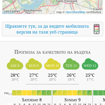
map ©
OpenStreetMap
contributors
Щракнете тук, за да видите мобилната
версия на тази уеб страница
Прогноза за качеството на въздуха
SAT 8
SUN 9
MON 10
TUE 11
WED 12
28°C
27°C
25°C
26°C
25°C
20°C
20°C
20°C
18°C
17°C
PM
2.5
Saturday 8
Sunday 9
0
3
6
9
12
15
18
21
0
3
6
9
12
15
18
21
0
3