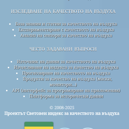
изследване на качеството на въздуха
База знания и статии за качеството на въздуха
Експериментиране с качеството на въздуха
Анализ на сензори за качество на въздуха
често задавани въпроси
Източник на данни за качеството на въздуха
Изчисляване на индекса за качество на въздуха
Прогнозиране на качеството на въздуха
Продукти за качество на въздуха (маски,
монитори...)
API (интерфейс за програмиране на приложения)
Платформа за исторически данни
© 2008-2025
Проектът Световен индекс за качеството на въздуха