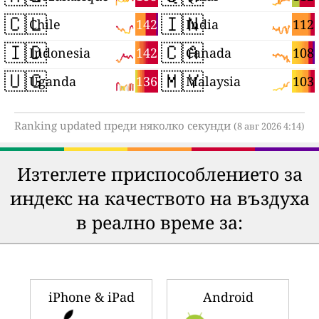
🇨🇱
🇮🇳
142
112
Chile
India
🇮🇩
🇨🇦
142
108
Indonesia
Canada
🇺🇬
🇲🇾
136
103
Uganda
Malaysia
Ranking updated преди няколко секунди
(8 авг 2026 4:14)
Изтеглете приспособлението за
индекс на качеството на въздуха
в реално време за:
iPhone & iPad
Android