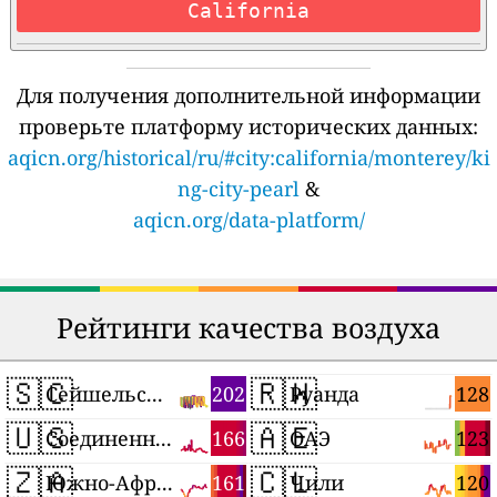
California
Для получения дополнительной информации
проверьте платформу исторических данных:
aqicn.org/historical/ru/#city:california/monterey/ki
ng-city-pearl
&
aqicn.org/data-platform/
Рейтинги качества воздуха
🇸🇨
🇷🇼
202
128
Сейшельские Острова
Руанда
🇺🇸
🇦🇪
166
123
Соединенные Штаты
ОАЭ
🇿🇦
🇨🇱
161
120
Южно-Африканская Республика
Чили