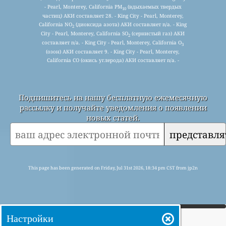
- Pearl, Monterey, California PM
(вдыхаемых твердых
10
частиц) АКИ составляет 28. - King City - Pearl, Monterey,
California NO
(диоксида азота) АКИ составляет n/a. - King
2
City - Pearl, Monterey, California SO
(сернистый газ) АКИ
2
составляет n/a. - King City - Pearl, Monterey, California O
3
(озон) АКИ составляет 9. - King City - Pearl, Monterey,
California CO (окись углерода) АКИ составляет n/a. -
Подпишитесь на нашу бесплатную ежемесячную
рассылку и получайте уведомления о появлении
новых статей.
представля
This page has been generated on Friday, Jul 31st 2026, 18:34 pm CST from jp2n
Настройки