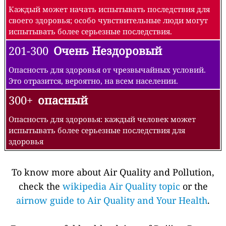
Каждый может начать испытывать последствия для
своего здоровья; особо чувствительные люди могут
испытывать более серьезные последствия.
201-300
Очень Нездоровый
Опасность для здоровья от чрезвычайных условий.
Это отразится, вероятно, на всем населении.
300+
опасный
Опасность для здоровья: каждый человек может
испытывать более серьезные последствия для
здоровья
To know more about Air Quality and Pollution,
check the
wikipedia Air Quality topic
or the
airnow guide to Air Quality and Your Health
.