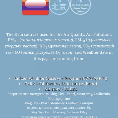
The Data sources used for the Air Quality, Air Pollution,
PM
(
тонкодисперсных частиц
), PM
(
вдыхаемых
2.5
10
твердых частиц
), NO
(
диоксида азота
), SO
(
сернистый
2
2
газ
), CO (
окись углерода
), O
(
озон
) and Weather data in
3
this page are coming from:
Citizen Weather Observer Program (CWOP/APRS)
CARB - California Air Resources Board
Air Now - US EPA
Загрязнение воздуха на King City - Pearl, Monterey, California,
Калифорния
King City - Pearl, Monterey, California общий
индекс качества воздуха составляет 59.
King City - Pearl, Monterey, California PM
2.5
(тонкодисперсных частиц) АКИ составляет 59. - King City