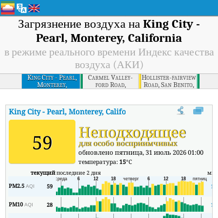
Загрязнение воздуха на
King City -
Pearl, Monterey, California
в режиме реального времени Индекс качества
воздуха (АКИ)
King City - Pearl,
Carmel Valley-
Hollister-fairview
Monterey,
ford Road,
Road, San Benito,
California
Monterey,
California
California
King City - Pearl, Monterey, California
АКИ
:
В режиме реальног
Неподходящее
59
для особо восприимчивых
обновлено пятница, 31 июль 2026 01:00
температура:
15
°C
текущий
последние 2 дня
ми
PM2.5
59
13
AQI
PM10
28
12
AQI