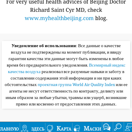
For very useful health advices of Beijing Doctor
Richard Saint Cyr MD, check
www.myhealthbeijing.com
blog.
Уведомление об использовании
: Все данные о качестве
воздуха не подтверждены на момент публикации, и ввиду
гарантии качества эти данные могут быть изменены в любое
время без предварительного уведомления.
Всемирный индекс
качества воздуха
реализовал все разумные навыки и заботу в
составлении содержания этой информации и ни при каких
обстоятельствах
проектная группа World Air Quality Index
или ее
агенты не несут ответственность по контракту, деликту или
иным образом за любые убытки, травмы или ущерб, возникшие
прямо или косвенно от предоставления этих данных.
главную
здесь
Карта
Маски