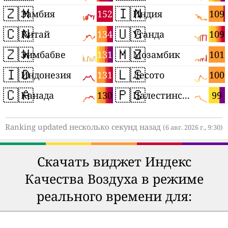
🇿🇲
🇮🇳
152
109
Замбия
Индия
🇨🇳
🇺🇬
134
109
Китай
Уганда
🇿🇼
🇲🇿
131
101
Зимбабве
Мозамбик
🇮🇩
🇱🇸
131
100
Индонезия
Лесото
🇨🇦
🇵🇸
130
99
Канада
Палестинские территории
Ranking updated несколько секунд назад
(6 авг. 2026 г., 9:30)
Скачать виджет Индекс
Качества Воздуха в режиме
реального времени для: