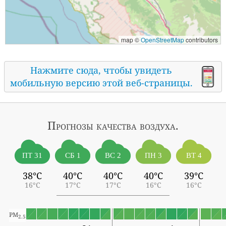
map ©
OpenStreetMap
contributors
Нажмите сюда, чтобы увидеть
мобильную версию этой веб-страницы.
Прогнозы
качества воздуха.
ПТ 31
СБ 1
ВС 2
ПН 3
ВТ 4
38°C
40°C
40°C
40°C
39°C
16°C
17°C
17°C
16°C
16°C
PM
2.5