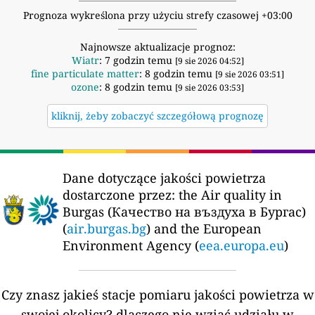
Prognoza wykreślona przy użyciu strefy czasowej +03:00
Najnowsze aktualizacje prognoz:
Wiatr
: 7 godzin temu
[9 sie 2026 04:52]
fine particulate matter
: 8 godzin temu
[9 sie 2026 03:51]
ozone
: 8 godzin temu
[9 sie 2026 03:53]
kliknij, żeby zobaczyć szczegółową prognozę
Dane dotyczące jakości powietrza
dostarczone przez:
the Air quality in
Burgas (Качество на въздуха в Бургас)
(
air.burgas.bg
) and the European
Environment Agency (
eea.europa.eu
)
Czy znasz jakieś stacje pomiaru jakości powietrza w
swojej okolicy?
dlaczego nie wziąć udziału w