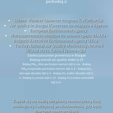
pochodzą z:
Citizen Weather Observer Program (CWOP/APRS)
Air quality in Burgas (Качество на въздуха в Бургас)
European Environment Agency
Изпълнителната агенция по околна среда (ИАОС) -
Bulgaria Executive Environment Agency (EEA)
Turkey National Air Quality Monitoring Network
(Ulusal Hava Kalitesi İzleme Ağı)
Zanieczyszczenie powietrza w Burgas
Beijing overall air quality index is 29
Beijing PM
(fine particulate matter) AQI is n/a - Beijing
2.5
PM
(respirable particulate matter) AQI is 8 - Beijing NO
10
2
(nitrogen dioxide) AQI is 0 - Beijing SO
(sulfur dioxide) AQI is
2
4 - Beijing O
(ozone) AQI is 29 - Beijing CO (carbon monoxide)
3
AQI is 0 -
Zapisz się na naszą bezpłatną comiesięczną listę
mailingową i otrzymuj powiadomienia, gdy będą
dostępne nowe artykuły.