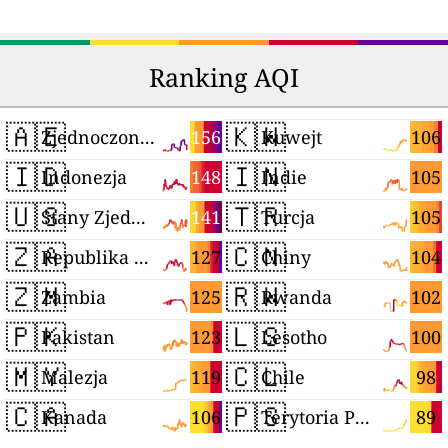
Ranking AQI
🇦🇪
🇰🇼
156
106
Zjednoczone Emiraty Arabskie
Kuwejt
🇮🇩
🇮🇳
148
105
Indonezja
Indie
🇺🇸
🇹🇷
141
105
Stany Zjednoczone
Turcja
🇿🇦
🇨🇳
127
104
Republika Południowej Afryki
Chiny
🇿🇲
🇷🇼
125
102
Zambia
Rwanda
🇵🇰
🇱🇸
123
100
Pakistan
Lesotho
🇲🇾
🇨🇱
119
98
Malezja
Chile
🇨🇦
🇵🇸
106
89
Kanada
Terytoria Palestyńskie