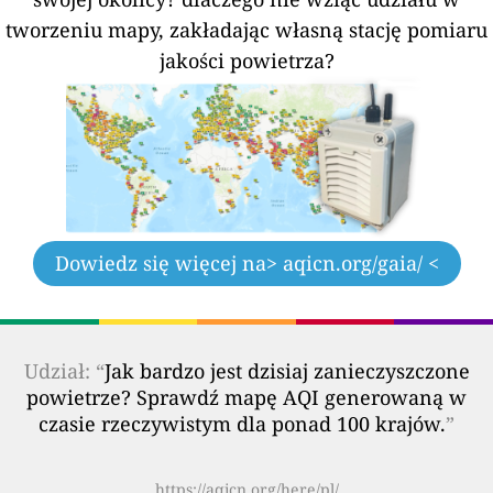
tworzeniu mapy, zakładając własną stację pomiaru
jakości powietrza?
Dowiedz się więcej na
> aqicn.org/gaia/ <
Udział: “
Jak bardzo jest dzisiaj zanieczyszczone
powietrze? Sprawdź mapę AQI generowaną w
czasie rzeczywistym dla ponad 100 krajów.
”
https://aqicn.org/here/pl/