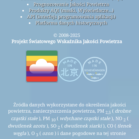
Prognozowanie Jakości Powietrza
Produkty AQI (maski, Wyświetlacze...)
API (interfejs programowania aplikacji)
Platforma danych historycznych
© 2008-2025
Projekt Światowego Wskaźnika Jakości Powietrza
Źródła danych wykorzystane do określenia jakości
powietrza, zanieczyszczenia powietrza, PM
(
drobne
2,5
cząstki stałe
), PM
(
wdychane cząstki stałe
), NO
(
10
2
dwutlenek azotu
), SO
(
dwutlenek siarki
), CO (
tlenek
2
węgla
), O
(
ozon
) i dane pogodowe na tej stronie
3