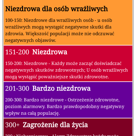
Niezdrowa dla osób wrażliwych
100-150: Niezdrowe dla wrażliwych osób - u osób
wrażliwych mogą wystąpić negatywne skutki dla
zdrowia. Większość populacji może nie odczuwać
negatywnych objawów.
151-200
Niezdrowa
150-200: Niezdrowe - Każdy może zacząć doświadczać
negatywnych skutków zdrowotnych; U osób wrażliwych
mogą wystąpić poważniejsze skutki zdrowotne.
201-300
Bardzo niezdrowa
200-300: Bardzo niezdrowe - Ostrzeżenie zdrowotne,
poziom alarmowy. Bardzo prawdopodobny negatywny
wpływ na całą populację.
300+
Zagrożenie dla życia