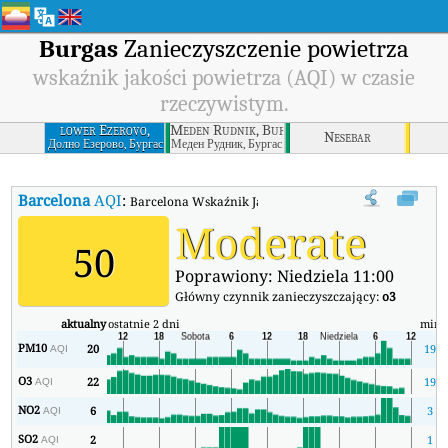
Burgas
Zanieczyszczenie powietrza
wskaźnik jakości powietrza (AQI) w czasie
rzeczywistym.
lower Ezerovo,
Meden Rudnik, Burgas
Nesebar
Burgas
Долно Езерово, Бургас
Меден Рудник, Бургас
Barcelona
AQI
:
Barcelona Wskaźnik Jakości Powietrza (AQI) w czasie r
Moderate
50
Poprawiony: Niedziela 11:00
Główny czynnik zanieczyszczający:
o3
aktualny
ostatnie 2 dni
min
PM10
20
19
AQI
O3
22
19
AQI
NO2
6
3
AQI
SO2
2
1
AQI