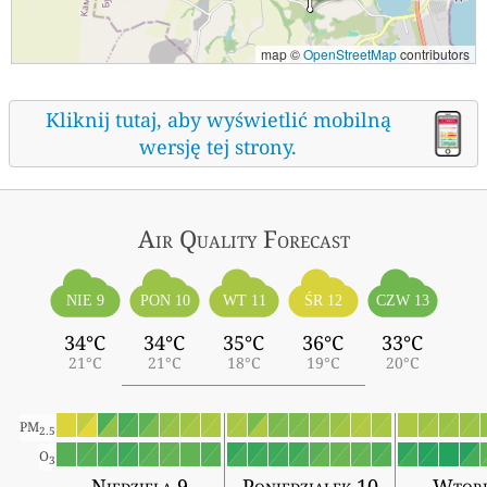
map ©
OpenStreetMap
contributors
Kliknij tutaj, aby wyświetlić mobilną
wersję tej strony.
Air Quality
Forecast
ŚR 12
NIE 9
PON 10
WT 11
CZW 13
34°C
34°C
35°C
36°C
33°C
21°C
21°C
18°C
19°C
20°C
PM
2.5
O
3
Niedziela 9
Poniedziałek 10
Wtore