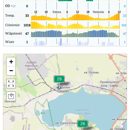
CO
0
0
AQI
Temp.
33
25
Ciśnienie
1018
1017
Wilgotność
47
47
Wiatr
1
1
+
−