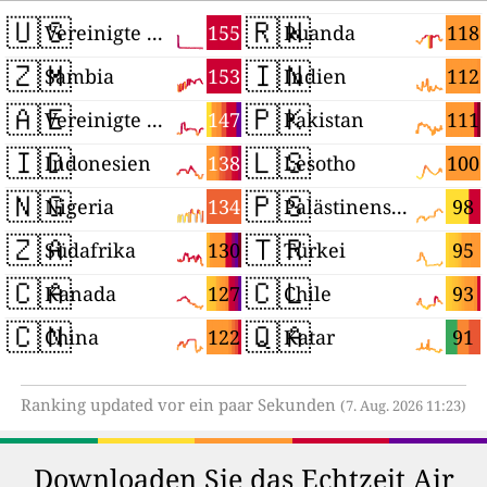
🇺🇸
🇷🇼
155
118
Vereinigte Staaten
Ruanda
🇿🇲
🇮🇳
153
112
Sambia
Indien
🇦🇪
🇵🇰
147
111
Vereinigte Arabische Emirate
Pakistan
🇮🇩
🇱🇸
138
100
Indonesien
Lesotho
🇳🇬
🇵🇸
134
98
Nigeria
Palästinensische Autonomiegebiete
🇿🇦
🇹🇷
130
95
Südafrika
Türkei
🇨🇦
🇨🇱
127
93
Kanada
Chile
🇨🇳
🇶🇦
122
91
China
Katar
Ranking updated vor ein paar Sekunden
(7. Aug. 2026 11:23)
Downloaden Sie das Echtzeit Air