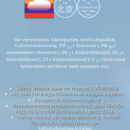
Die verwendeten Datenquellen sind Luftqualität,
Luftverschmutzung, PM
(
Feinstaub
), PM
(
2,5
10
einatembarer Feinstaub
), NO
(
Stickstoffdioxid
), SO
(
2
2
Schwefeldioxid
), CO (
Kohlenmonoxid
), O
(
Ozon
) und
3
Wetterdaten auf dieser Seite stammen von:
Citizen Weather Observer Program (CWOP/APRS)
Air quality in Burgas (Качество на въздуха в Бургас)
European Environment Agency
Изпълнителната агенция по околна среда (ИАОС) -
Bulgaria Executive Environment Agency (EEA)
Turkey National Air Quality Monitoring Network
(Ulusal Hava Kalitesi İzleme Ağı)
Luftverschmutzung in Burgas