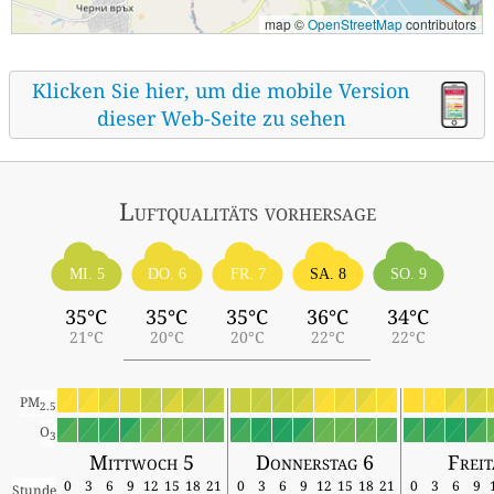
map ©
OpenStreetMap
contributors
Klicken Sie hier, um die mobile Version
dieser Web-Seite zu sehen
Luftqualitäts vorhersage
MI. 5
DO. 6
FR. 7
SA. 8
SO. 9
35°C
35°C
35°C
36°C
34°C
21°C
20°C
20°C
22°C
22°C
PM
2.5
O
3
Mittwoch 5
Donnerstag 6
Freit
0
3
6
9
12
15
18
21
0
3
6
9
12
15
18
21
0
3
6
9
Stunde