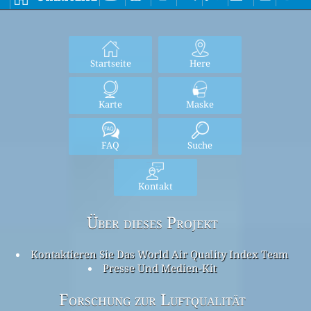
Startseite
Here
Karte
Maske
FAQ
Suche
Kontakt
Über dieses Projekt
Kontaktieren Sie Das World Air Quality Index Team
Presse Und Medien-Kit
Forschung zur Luftqualität