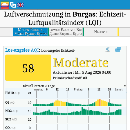
Luftverschmutzung in
Burgas
: Echtzeit-
Luftqualitätsindex (LQI)
Meden Rudnik,
lower Ezerovo, Burgas
Nesebar
Burgas
Меден Рудник, Бургас
Долно Езерово, Бургас
Los-angeles
AQI
:
Los-angeles Echtzeit-Luftqualitätsindex (AQI).
Moderate
58
Aktualisiert Mi., 5 Aug 2026 04:00
Primärschadstoff:
o3
aktuell
letzten 2 Tage
Min
PM10
21
20
AQI
O3
10
3
AQI
NO2
15
4
AQI
SO2
10
8
AQI
CO
0
0
AQI