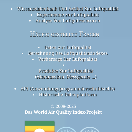
Wissensdatenbank Und Artikel Zur Luftqualität
Experimente zur Luftqualität
Analyse Von Luftgütesensoren
Häufig gestellte Fragen
Daten zur Luftqualität
Berechnung Des Luftqualitätsindexes
Vorhersage Der Luftqualität
Produkte Zur Luftqualität
(Atemmasken, Messgeräte ...)
API (Anwendungsprogrammierschnittstelle)
Historische Datenplattform
© 2008-2025
Das World Air Quality Index-Projekt