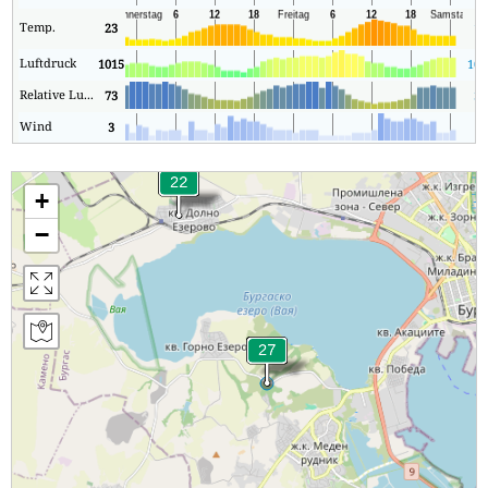
Temp.
23
19
Luftdruck
1015
101
Relative Luftfeuchtigkeit
73
30
Wind
3
1
+
−