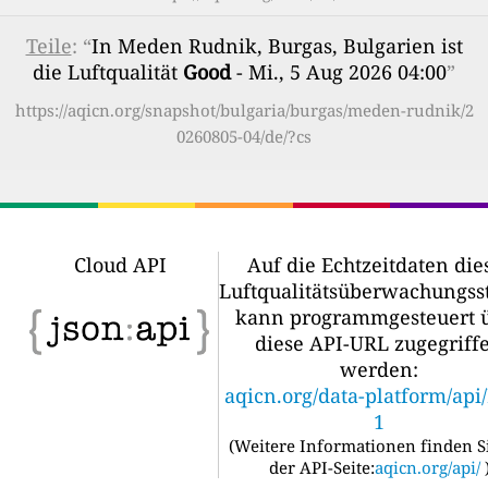
Teile
: “
In Meden Rudnik, Burgas, Bulgarien ist
die Luftqualität
Good
- Mi., 5 Aug 2026 04:00
”
https://aqicn.org/snapshot/bulgaria/burgas/meden-rudnik/2
0260805-04/de/?cs
Cloud API
Auf die Echtzeitdaten die
Luftqualitätsüberwachungss
kann programmgesteuert 
diese API-URL zugegriff
werden:
aqicn.org/data-platform/api
1
(
Weitere Informationen finden S
der API-Seite:
aqicn.org/api/