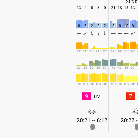
Sund
12
9
6
3
0
21
18
15
12
8
6
2
2
2
3
8
10
8
33°
31°
21°
21°
22°
22°
28°
33°
34°
22
26
52
59
66
71
49
36
32
1018
1018
1018
1018
1018
1018
1017
1015
1015
9
7
UVI:
6:12 ~ 20:21