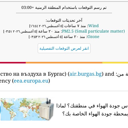
تم رسم التوقعات باستخدام المنطقة الزمنية +03:00
آخر تحديثات التوقعات:
Wind
: منذ ٧ ساعات
[٥ أغسطس ٢٠٢٦ ١٦:٤٤]
PM2.5 (Small particulate matter)
: منذ ٢٠ ساعة
[٥ أغسطس ٢٠٢٦ ٠٣:٥١]
Ozone
: منذ ٢٠ ساعة
[٥ أغسطس ٢٠٢٦ ٠٣:٥٣]
انقر لعرض التوقعات التفصيلية
ة من:
the Air quality in Burgas (Качество на въздуха в Бургас) (
) and
air.burgas.bg
ency (
eea.europa.eu
)
 جودة الهواء في منطقتك؟
لماذا
محطة جودة الهواء الخاصة بك؟