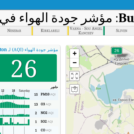
Bu
: مؤشر جودة الهواء في ال
Varna - Sou Angel
Nesebar
Kirklareli
Sliven
Kanchev
مؤشر جودة الهواء (AQI) لـ
ton
+
26
−
حاضِر
PM10
15
AQI
O3
13
AQI
NO2
2
AQI
SO2
1
AQI
CO
1
AQI