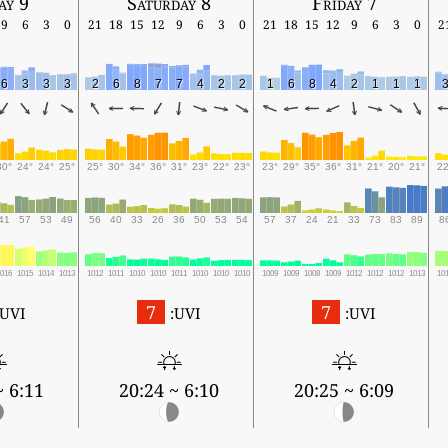
ay 9
Saturday 8
Friday 7
9
6
3
0
21
18
15
12
9
6
3
0
21
18
15
12
9
6
3
0
2
6
3
3
3
2
6
8
7
7
4
2
2
1
6
8
4
2
1
1
1
30°
24°
24°
25°
25°
30°
34°
36°
31°
23°
22°
23°
23°
29°
35°
36°
31°
21°
20°
21°
22
41
57
53
49
56
40
33
26
36
50
53
54
57
37
24
21
33
73
83
89
8
1016
1015
1014
1013
1012
1011
1010
1010
1011
1010
1010
1010
1009
1009
1008
1009
1012
1012
1012
1013
10
7
7
UVI:
UVI:
UVI:
6:11 ~ 20:22
6:10 ~ 20:24
6:09 ~ 20:25