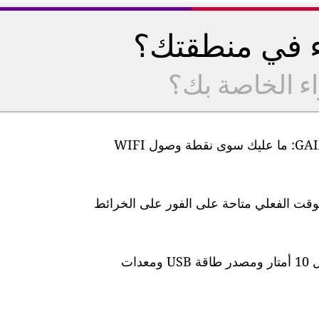
ء في منطقتك؟
اء الخاصة بك؟
من السهل جدًا إعداد أجهزة مراقبة جودة الهواء GAIA: ما عليك سوى نقطة وصول WIFI
لوقت الفعلي متاحة على الفور على الخرائط
تأتي المحطة مزودة بكابل طاقة مقاوم للماء بطول 10 أمتار ومصدر طاقة USB ومعدات