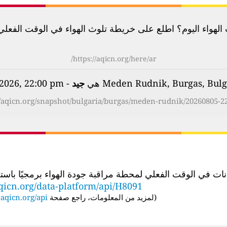
لهواء اليوم؟ اطلع على خريطة تلوث الهواء في الوقت الفعلي لأكثر م
https://aqicn.org/here/ar/
جيد
- on Wednesday, Aug 5th 2026, 22:00 pm
//aqicn.org/snapshot/bulgaria/burgas/meden-rudnik/20260805-22
الوقت الفعلي لمحطة مراقبة جودة الهواء برمجيًا باستخدام عنوان URL لواجهة برمجة
qicn.org/data-platform/api/H8091
(
لمزيد من المعلومات، راجع صفحة API:
aqicn.org/api/