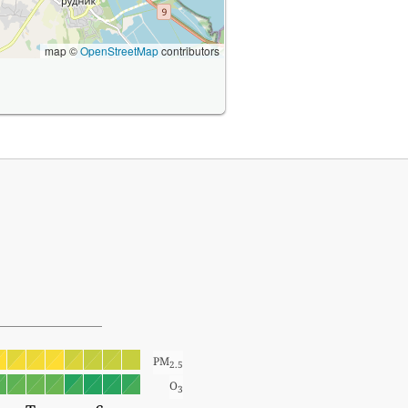
map ©
OpenStreetMap
contributors
PM
2.5
O
3