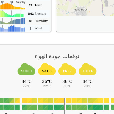
Temp
27
Pressure
1012
Humidity
88
Wind
6
توقعات جودة الهواء
SUN 9
SAT 8
FRI 7
THU 6
34°C
36°C
36°C
34°C
22°C
22°C
20°C
20°C