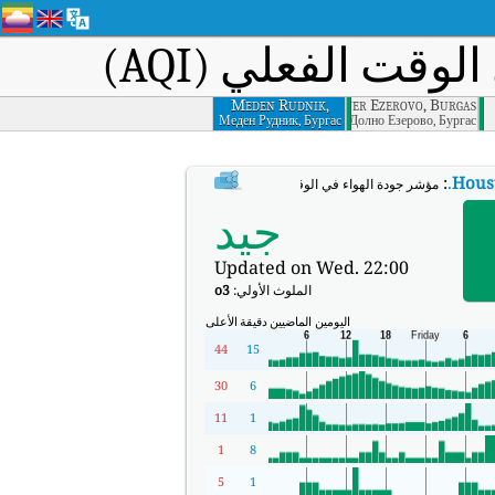
وقت الفعلي (AQI)
Meden Rudnik,
lower Ezerovo, Burgas
Burgas
Меден Рудник, Бургас
Долно Езерово, Бургас
:
.
Hous
مؤشر جودة الهواء في الوقت الفعلي (AQI) في Houston.
جيد
Updated on Wed. 22:00
الملوث الأولي:
o3
اليومين الماضيين
دقيقة
الأعلى
44
15
30
6
11
1
1
8
5
1