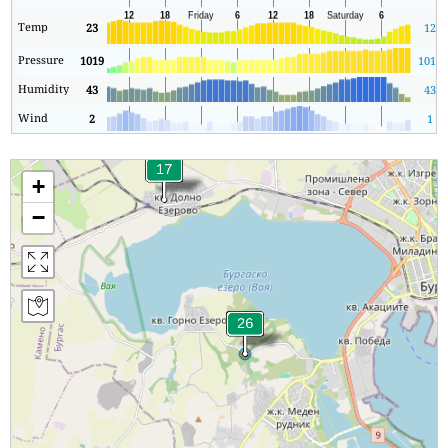
Temp
23
12
Pressure
1019
1012
Humidity
43
43
Wind
2
1
+
−