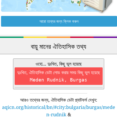
আরো তথ্যের জন্য ক্লিক করুন
বায়ু মানের ঐতিহাসিক তথ্য
ওহো... দুঃখিত, কিছু ভুল হয়েছে
দুঃখিত, ঐতিহাসিক ডেটা লোড করার সময় কিছু ভুল হয়েছে
Meden Rudnik, Burgas
আরও তথ্যের জন্য, ঐতিহাসিক ডেটা প্ল্যাটফর্ম দেখুন:
aqicn.org/historical/bn/#city:bulgaria/burgas/mede
n-rudnik
&