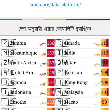
aqicn.org/data-platform/
দেশ অনুযায়ী এয়ার কোয়ালিটি র‍্যাঙ্কিং
🇿🇲
🇨🇦
166
115
Zambia
Canada
🇲🇿
🇮🇳
153
113
Mozambique
India
🇿🇦
🇶🇦
153
110
South Africa
Qatar
🇦🇪
🇵🇰
149
109
United Arab Emirates
Pakistan
🇺🇬
🇭🇰
137
108
Uganda
Hong Kong
🇮🇩
🇲🇾
134
103
Indonesia
Malaysia
🇱🇸
🇲🇴
133
99
Lesotho
Macao