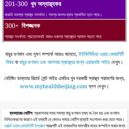
201-300
খুব অস্বাস্থ্যকর
জরুরি অবস্থা স্বাস্থ্য সতর্কতা। সমগ্র জনসংখ্যার প্রভাবিত হতে পারে।
300+
বিপজ্জনক
স্বাস্থ্য সতর্কতা: প্রত্যেকেরই আরও গুরুতর স্বাস্থ্যের প্রভাব পড়তে পারে
বায়ুর গুণমান এবং দূষণ সম্পর্কে আরও জানতে,
উইকিপিডিয়া এয়ার কোয়ালিটি
বিষয়
বা
বায়ুর গুণমান এবং আপনার স্বাস্থ্যের জন্য এয়ারনাউ গাইড
দেখুন।
বেইজিং ডাক্তার রিচার্ড সেন্ট সাইর এমডির খুব দরকারী স্বাস্থ্য পরামর্শের জন্য,
www.myhealthbeijing.com
ব্লগ দেখুন।
ব্যবহারের নোটিশ
: প্রকাশনার সময় সমস্ত বায়ু গুণমান তথ্য অ-বৈধ হয় এবং গুণমান
নিশ্চিতকরণের কারণে এই তথ্যটি যে কোনও সময়ে নোটিশ ছাড়াই সংশোধন করা যেতে পারে।
ওয়ার্ল্ড এয়ার কোয়ালিটি ইনডেক্স
প্রকল্পটি এই তথ্যগুলির সামগ্রীর মধ্যে কম্পাইল করার জন্য