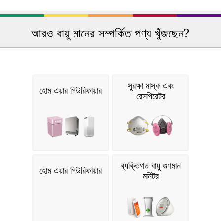
আরও বায়ু মানের সম্পর্কিত পণ্য খুঁজছেন?
সুরক্ষা মাস্ক এবং
হোম এয়ার পিউরিফায়ার
রেসপিরেটর
ব্যক্তিগত বায়ু গুণমান
হোম এয়ার পিউরিফায়ার
মনিটর