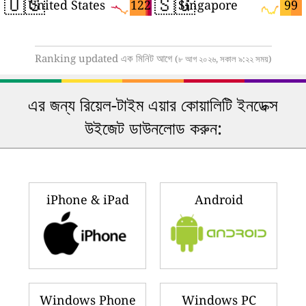
🇺🇸
🇸🇬
122
99
United States
Singapore
Ranking updated এক মিনিট আগে
(৮ আগ ২০২৬, সকাল ৯:২২ সময়)
এর জন্য রিয়েল-টাইম এয়ার কোয়ালিটি ইনডেক্স
উইজেট ডাউনলোড করুন:
iPhone & iPad
Android
Windows Phone
Windows PC