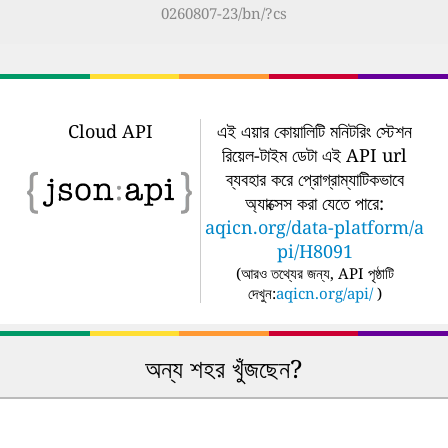
0260807-23/bn/?cs
Cloud API
এই এয়ার কোয়ালিটি মনিটরিং স্টেশন
রিয়েল-টাইম ডেটা এই API url
ব্যবহার করে প্রোগ্রাম্যাটিকভাবে
অ্যাক্সেস করা যেতে পারে:
aqicn.org/data-platform/a
pi/H8091
(
আরও তথ্যের জন্য, API পৃষ্ঠাটি
দেখুন:
aqicn.org/api/
)
অন্য শহর খুঁজছেন?