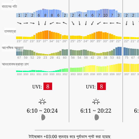
বাতাসের গতি
1
2
2
6
8
8
6
2
2
4
4
6
7
10
7
3
2
2
তাপমাত্রা
23°
22°
23°
33°
37°
34°
31°
26°
25°
25°
24°
30°
35°
33°
28°
22°
22°
21°
2
আপেক্ষিক আদ্রতা
67
59
52
29
23
29
41
60
56
54
58
42
29
38
53
83
75
67
আবহমানসংক্রান্ত চাপ
1010
1010
1011
1011
1010
1010
1011
1012
1013
1013
1015
1016
1015
1015
1016
1017
1017
1017
1
8
8
UVI:
UVI:
6:10 ~ 20:24
6:11 ~ 20:22
6
টাইমজোন +03:00 ব্যবহার করে পূর্বাভাস প্লট করা হয়েছে