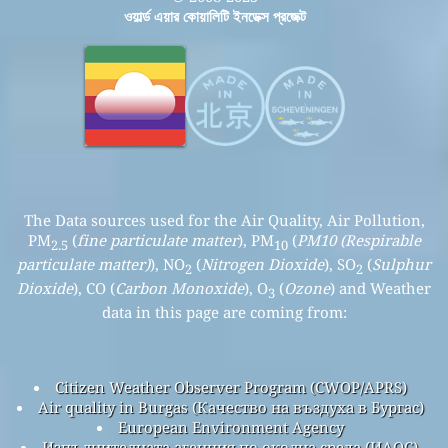
ওয়ার্ল্ড এয়ার কোয়ালিটি ইনডেক্স প্রজেক্ট
The Data sources used for the Air Quality, Air Pollution,
PM
(
fine particulate matter
), PM
(
PM10 (Respirable
2.5
10
particulate matter)
), NO
(
Nitrogen Dioxide
), SO
(
Sulphur
2
2
Dioxide
), CO (
Carbon Monoxide
), O
(
Ozone
) and Weather
3
data in this page are coming from:
Citizen Weather Observer Program (CWOP/APRS)
Air quality in Burgas (Качество на въздуха в Бургас)
European Environment Agency
Изпълнителната агенция по околна среда (ИАОС) -