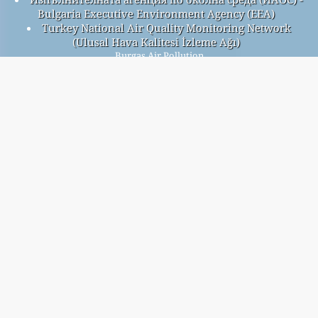
Bulgaria Executive Environment Agency (EEA)
Turkey National Air Quality Monitoring Network
(Ulusal Hava Kalitesi İzleme Ağı)
Burgas Air Pollution
Burgas overall air quality index is 26
Burgas PM
(fine particulate matter) AQI is n/a - Burgas
2.5
PM
(PM10 (Respirable particulate matter)) AQI is 20 -
10
Burgas NO
(Nitrogen Dioxide) AQI is 4 - Burgas SO
(Sulphur
2
2
Dioxide) AQI is 10 - Burgas O
(Ozone) AQI is 26 - Burgas CO
3
(Carbon Monoxide) AQI is 0 -
আমাদের বিনামূল্যে মাসিক মেলিং তালিকার জন্য সাইন আপ করুন, এবং নতুন নিবন্ধ
উপলব্ধ হলে বিজ্ঞপ্তি পান।
জমা
This page has been generated on Saturday, Aug 8th 2026, 08:32 am CST from jp2n