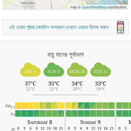
map ©
OpenStreetMap
contributors
এই ওয়েব পৃষ্ঠার মোবাইল সংস্করণ দেখতে এখানে ক্লিক করুন
বায়ু মানের পূর্বাভাস
SAT 8
SUN 9
MON 10
TUE 11
37°C
35°C
34°C
33°C
22°C
22°C
20°C
18°C
PM
2.5
O
3
Saturday 8
Sunday 9
0
3
6
9
12
15
18
21
0
3
6
9
12
15
18
21
0
3
ঘন্টা