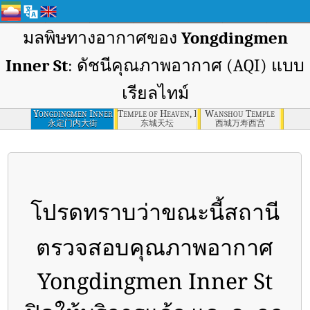
มลพิษทางอากาศของ
Yongdingmen
Inner St
: ดัชนีคุณภาพอากาศ (AQI) แบบ
เรียลไทม์
Yongdingmen Inner
Temple of Heaven, Dongcheng
Wanshou Temple
St
永定门内大街
东城天坛
西城万寿西宫
โปรดทราบว่าขณะนี้สถานี
ตรวจสอบคุณภาพอากาศ
Yongdingmen Inner St