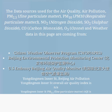
The Data sources used for the Air Quality, Air Pollution,
PM
(
fine particulate matter
), PM
(
PM10 (Respirable
2.5
10
particulate matter)
), NO
(
Nitrogen Dioxide
), SO
(
Sulphur
2
2
Dioxide
), CO (
Carbon Monoxide
), O
(
Ozone
) and Weather
3
data in this page are coming from:
Citizen Weather Observer Program (CWOP/APRS)
Beijing Environmental Protection Monitoring Center (北
京市环境保护监测中心)
U.S Embassy Beijing Air Quality Monitor (美国驻北京大使
馆空气质量监测)
Yongdingmen Inner St, Beijing Air Pollution
Yongdingmen Inner St overall air quality index is
n/a
Yongdingmen Inner St PM
(fine particulate matter) AQI is
2.5
n/a - Yongdingmen Inner St PM
(PM10 (Respirable
10
particulate matter)) AQI is n/a - Yongdingmen Inner St NO
2
(Nitrogen Dioxide) AQI is n/a - Yongdingmen Inner St SO
2
(Sulphur Dioxide) AQI is n/a - Yongdingmen Inner St O
3