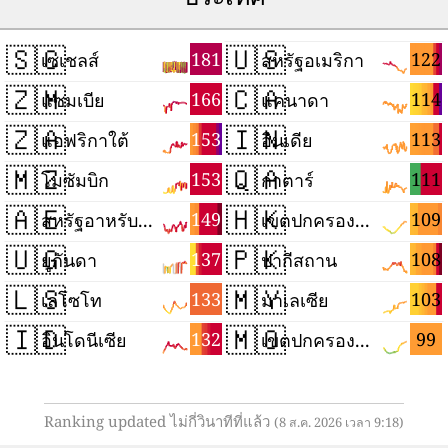
🇸🇨
🇺🇸
181
122
เซเชลส์
สหรัฐอเมริกา
🇿🇲
🇨🇦
166
114
แซมเบีย
แคนาดา
🇿🇦
🇮🇳
153
113
แอฟริกาใต้
อินเดีย
🇲🇿
🇶🇦
153
111
โมซัมบิก
กาตาร์
🇦🇪
🇭🇰
149
109
สหรัฐอาหรับเอมิเรตส์
เขตปกครองพิเศษฮ่องกงแห่งสาธารณรัฐประชาชนจีน
🇺🇬
🇵🇰
137
108
ยูกันดา
ปากีสถาน
🇱🇸
🇲🇾
133
103
เลโซโท
มาเลเซีย
🇮🇩
🇲🇴
132
99
อินโดนีเซีย
เขตปกครองพิเศษมาเก๊าแห่งสาธารณรัฐประชาชนจีน
Ranking updated ไม่กี่วินาทีที่แล้ว
(8 ส.ค. 2026 เวลา 9:18)