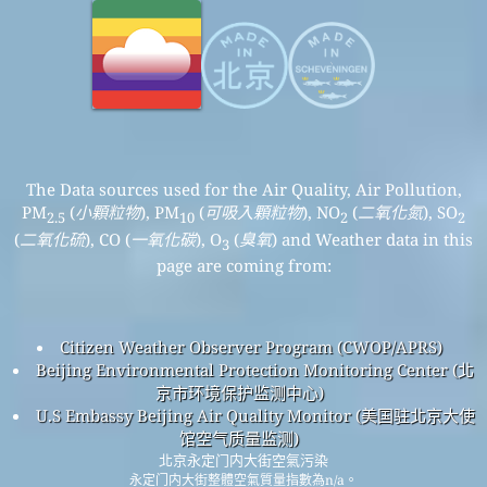
The Data sources used for the Air Quality, Air Pollution,
PM
(
小顆粒物
), PM
(
可吸入顆粒物
), NO
(
二氧化氮
), SO
2.5
10
2
2
(
二氧化硫
), CO (
一氧化碳
), O
(
臭氧
) and Weather data in this
3
page are coming from:
Citizen Weather Observer Program (CWOP/APRS)
Beijing Environmental Protection Monitoring Center (北
京市环境保护监测中心)
U.S Embassy Beijing Air Quality Monitor (美国驻北京大使
馆空气质量监测)
北京永定门内大街空氣污染
永定门内大街整體空氣質量指數為n/a。