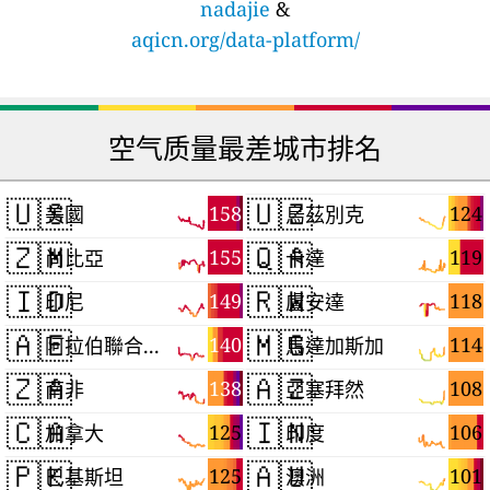
nadajie
&
aqicn.org/data-platform/
空气质量最差城市排名
🇺🇸
🇺🇿
158
124
美國
烏茲別克
🇿🇲
🇶🇦
155
119
尚比亞
卡達
🇮🇩
🇷🇼
149
118
印尼
盧安達
🇦🇪
🇲🇬
140
114
阿拉伯聯合大公國
馬達加斯加
🇿🇦
🇦🇿
138
108
南非
亞塞拜然
🇨🇦
🇮🇳
125
106
加拿大
印度
🇵🇰
🇦🇺
125
101
巴基斯坦
澳洲