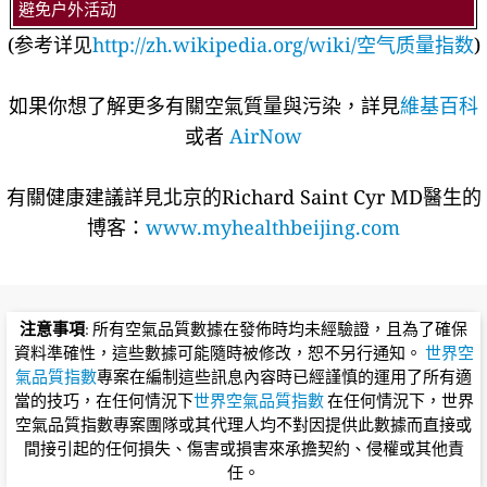
避免户外活动
(参考详见
http://zh.wikipedia.org/wiki/空气质量指数
)
如果你想了解更多有關空氣質量與污染，詳見
維基百科
或者
AirNow
有關健康建議詳​​見北京的Richard Saint Cyr MD醫生的
博客：
www.myhealthbeijing.com
注意事項
: 所有空氣品質數據在發佈時均未經驗證，且為了確保
資料準確性，這些數據可能隨時被修改，恕不另行通知。
世界空
氣品質指數
專案在編制這些訊息內容時已經謹慎的運用了所有適
當的技巧，在任何情況下
世界空氣品質指數
在任何情況下，世界
空氣品質指數專案團隊或其代理人均不對因提供此數據而直接或
間接引起的任何損失、傷害或損害來承擔契約、侵權或其他責
任。