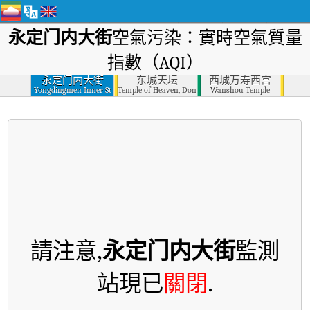
永定门内大街
空氣污染：實時空氣質量
指數（AQI）
永定门内大街
东城天坛
西城万寿西宫
Yongdingmen Inner St
Temple of Heaven, Dongcheng
Wanshou Temple
請注意,
永定门内大街
監測
站現已
關閉
.