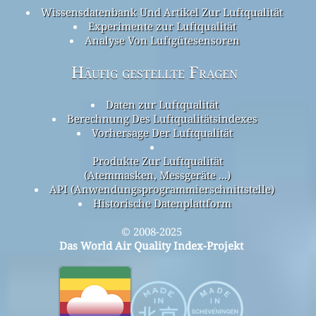
Wissensdatenbank Und Artikel Zur Luftqualität
Experimente zur Luftqualität
Analyse Von Luftgütesensoren
Häufig gestellte Fragen
Daten zur Luftqualität
Berechnung Des Luftqualitätsindexes
Vorhersage Der Luftqualität
Produkte Zur Luftqualität
(Atemmasken, Messgeräte ...)
API (Anwendungsprogrammierschnittstelle)
Historische Datenplattform
© 2008-2025
Das World Air Quality Index-Projekt