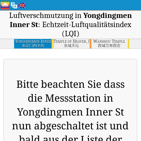
Luftverschmutzung in
Yongdingmen
Inner St
: Echtzeit-Luftqualitätsindex
(LQI)
Yongdingmen Inner
Temple of Heaven, Dongcheng
Wanshou Temple
St
永定门内大街
东城天坛
西城万寿西宫
Bitte beachten Sie dass
die Messstation in
Yongdingmen Inner St
nun abgeschaltet ist und
bald aus der Liste der