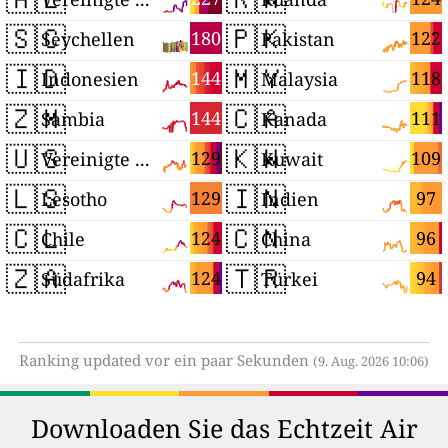
🇸🇨
🇵🇰
180
122
Seychellen
Pakistan
🇮🇩
🇲🇾
144
118
Indonesien
Malaysia
🇿🇲
🇨🇦
144
111
Sambia
Kanada
🇺🇸
🇰🇼
129
109
Vereinigte Staaten
Kuwait
🇱🇸
🇮🇳
129
97
Lesotho
Indien
🇨🇱
🇨🇳
124
96
Chile
China
🇿🇦
🇹🇷
124
94
Südafrika
Türkei
Ranking updated vor ein paar Sekunden
(9. Aug. 2026 10:06)
Downloaden Sie das Echtzeit Air