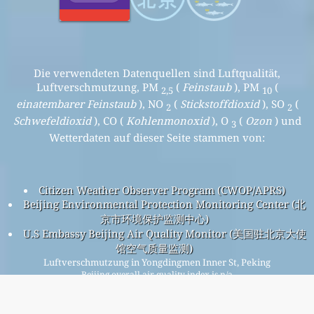
Die verwendeten Datenquellen sind Luftqualität,
Luftverschmutzung, PM
(
Feinstaub
), PM
(
2,5
10
einatembarer Feinstaub
), NO
(
Stickstoffdioxid
), SO
(
2
2
Schwefeldioxid
), CO (
Kohlenmonoxid
), O
(
Ozon
) und
3
Wetterdaten auf dieser Seite stammen von:
Citizen Weather Observer Program (CWOP/APRS)
Beijing Environmental Protection Monitoring Center (北
京市环境保护监测中心)
U.S Embassy Beijing Air Quality Monitor (美国驻北京大使
馆空气质量监测)
Luftverschmutzung in Yongdingmen Inner St, Peking
Beijing overall air quality index is n/a
Beijing PM
(fine particulate matter) AQI is n/a - Beijing
2.5
PM
(respirable particulate matter) AQI is n/a - Beijing NO
10
2
(nitrogen dioxide) AQI is n/a - Beijing SO
(sulfur dioxide) AQI