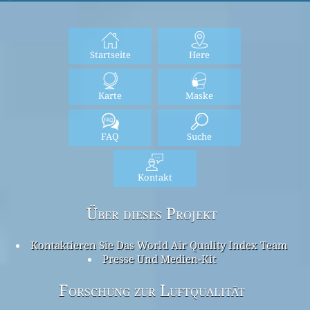
Startseite
Here
Karte
Maske
FAQ
Suche
Kontakt
Über dieses Projekt
Kontaktieren Sie Das World Air Quality Index Team
Presse Und Medien-Kit
Forschung zur Luftqualität