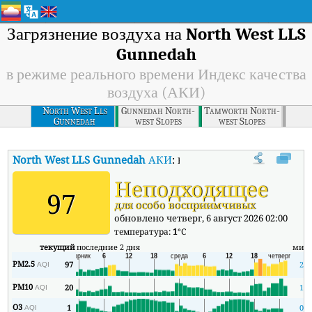
Загрязнение воздуха на
North West LLS
Gunnedah
в режиме реального времени Индекс качества
воздуха (АКИ)
North West Lls
Gunnedah North-
Tamworth North-
Gunnedah
west Slopes
west Slopes
North West LLS Gunnedah
АКИ
:
В режиме реального времени Ин
Неподходящее
97
для особо восприимчивых
обновлено четверг, 6 август 2026 02:00
температура:
1
°C
текущий
последние 2 дня
мин
PM2.5
97
2
AQI
PM10
20
1
AQI
O3
1
0
AQI