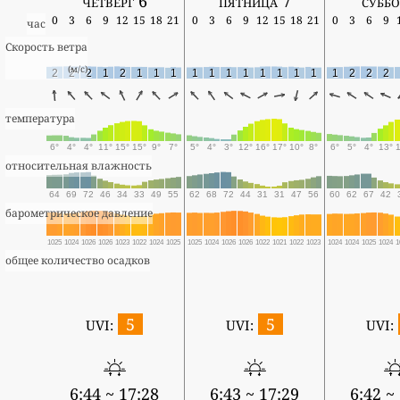
четверг 6
пятница 7
суббо
0
3
6
9
12
15
18
21
0
3
6
9
12
15
18
21
0
3
6
9
час
Скорость ветра
(м/с)
2
2
2
1
2
1
1
1
1
1
1
1
1
1
1
1
1
2
2
2
температура
6°
4°
4°
11°
15°
15°
9°
7°
5°
4°
3°
12°
16°
17°
10°
8°
6°
5°
4°
13°
относительная влажность
64
69
72
46
34
33
49
55
62
68
72
44
31
31
47
56
60
62
67
42
барометрическое давление
1025
1024
1026
1026
1023
1022
1024
1025
1025
1024
1026
1026
1022
1021
1022
1023
1024
1024
1025
1024
1
общее количество осадков
5
5
UVI:
UVI:
UVI:
6:44 ~ 17:28
6:43 ~ 17:29
6:42 ~