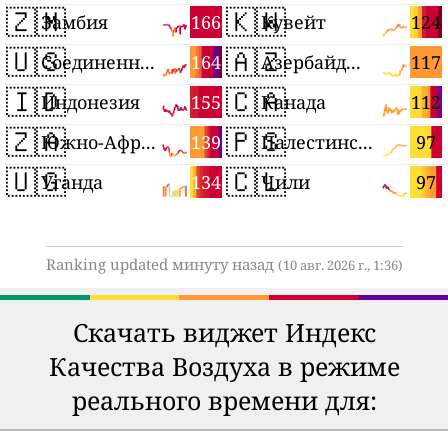
🇿🇲
🇰🇼
166
124
Замбия
Кувейт
🇺🇸
🇦🇿
164
117
Соединенные Штаты
Азербайджан
🇮🇩
🇨🇦
155
112
Индонезия
Канада
🇿🇦
🇵🇸
139
97
Южно-Африканская Республика
Палестинские территории
🇺🇬
🇨🇱
134
97
Уганда
Чили
Ranking updated минуту назад
(10 авг. 2026 г., 1:36)
Скачать виджет Индекс
Качества Воздуха в режиме
реального времени для: