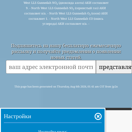
West LLS Gunnedah NO
(диоксида азота) АКИ составляет
2
9. - North West LLS Gunnedah SO
(сернистый газ) АКИ
2
составляет n/a. - North West LLS Gunnedah O
(озон) АКИ
3
составляет 1. - North West LLS Gunnedah CO (окись
углерода) АКИ составляет n/a. -
Подпишитесь на нашу бесплатную ежемесячную
рассылку и получайте уведомления о появлении
новых статей.
представля
This page has been generated on Thursday, Aug 6th 2026, 01:41 am CST from jp2n
Настройки
Настройка языка: